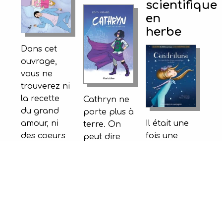
scientifique
en
herbe
Dans cet
ouvrage,
vous ne
trouverez ni
la recette
Cathryn ne
du grand
porte plus à
amour, ni
Il était une
terre. On
des coeurs
fois une
peut dire
à toutes les
jeune fille
que sa vie
pages,
prénommée
est bien
encore
Cendrilune.
remplie,
moins une
Chaque
entre ses
définition
jour, ses
amies, ses
de l'amour.
deux demi-
nombreuses