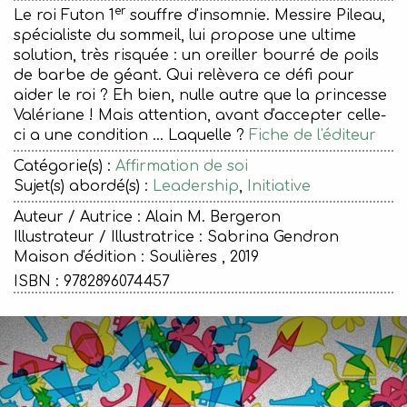
er
Le roi Futon 1
souffre d'insomnie. Messire Pileau,
spécialiste du sommeil, lui propose une ultime
solution, très risquée : un oreiller bourré de poils
de barbe de géant. Qui relèvera ce défi pour
aider le roi ? Eh bien, nulle autre que la princesse
Valériane ! Mais attention, avant d'accepter celle-
ci a une condition ... Laquelle ?
Fiche de l'éditeur
Catégorie(s) :
Affirmation de soi
Sujet(s) abordé(s) :
Leadership
,
Initiative
Auteur / Autrice : Alain M. Bergeron
Illustrateur / Illustratrice : Sabrina Gendron
Maison d'édition :
Soulières , 2019
ISBN : 9782896074457