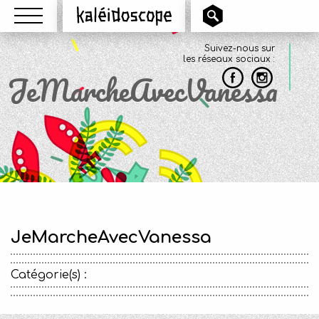
Menu
Kaléidoscope
Suivez-nous sur
les réseaux sociaux :
JeMarcheAvecVanessa
JeMarcheAvecVanessa
Catégorie(s) :