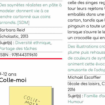
celle des singes re
Des saynètes réalistes en pâte à
tour leurs rejetons
modeler donnent vie à ce
emballés dans une
tendre cartonné aux coins
carton, tandis que l
arrondis. [SDM]
pingouin a toute u
Barbara Reid
lorsque s'ouvre le l
Scholastic, 2013
un crocodile qui en
Sujet(s) :
Diversité ethnique
,
Des illustrations cro
Partage des tâches
plume puis rehausse
ISBN : 9781443119610
de couleurs de synt
animent cette évoc
amusante de l'adop
9-12 ans
Michaël Escoffier
Colle-moi
l'école des loisirs, C
2016
Sujet(s) :
Famille d'
Humour