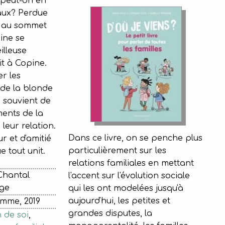
, peut-on en
aux? Perdue
s au sommet
ine se
lleuse
ait à Copine.
r les
 de la blonde
e souvient de
ments de la
leur relation.
Dans ce livre, on se penche plus
r et d'amitié
particulièrement sur les
e tout unit.
relations familiales en mettant
Chantal
l'accent sur l'évolution sociale
ge
qui les ont modelées jusqu'à
aujourd'hui, les petites et
omme, 2019
grandes disputes, la
 de soi
,