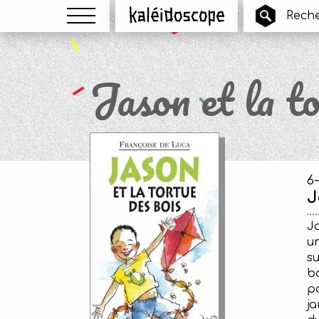
Menu
Kaléidoscope
Jason et la to
6
J
Ja
un
su
bo
pa
ja