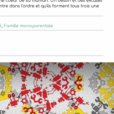
nde le coeur de sa maman. Un dessin et des excuses
re dans l'ordre et qu'ils forment tous trois une
é
,
Famille monoparentale