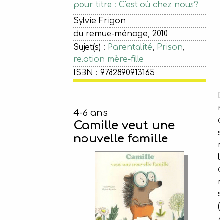
pour titre : C'est où chez nous?
Sylvie Frigon
du remue-ménage, 2010
Sujet(s) :
Parentalité
,
Prison
,
relation mère-fille
ISBN : 9782890913165
4-6 ans
Camille veut une
nouvelle famille
(