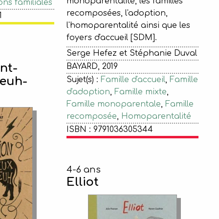
monoparentalité, les familles
ons familiales
recomposées, l'adoption,
1
l'homoparentalité ainsi que les
foyers d'accueil [SDM].
Serge Hefez et Stéphanie Duval
nt-
BAYARD, 2019
euh-
Sujet(s) :
Famille d'accueil
,
Famille
d'adoption
,
Famille mixte
,
Famille monoparentale
,
Famille
recomposée
,
Homoparentalité
ISBN : 9791036305344
4-6 ans
Elliot