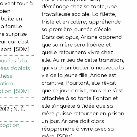
çoivent tour à
déménage chez sa tante, une
 bien
travailleuse sociale. La fillette,
 boîte en
triste et en colère, appréhende
a famille
sa première journée d'école.
ne surprise
Dans cet opus, Ariane apprend
eur car c'est
que sa mère sera libérée et
 sort. [SDM]
qu'elle retournera vivre chez
elle. Au milieu de cette transition,
quées à la
qui va chambouler à nouveau la
́es d'aplats
vie de la jeune fille, Ariane est
hèse
craintive. Pourtant, elle rêvait
ation
que ce jour arrive, mais elle s'est
tion. [SDM]
attachée à sa tante Fanfan et
elle s'inquiète à l'idée que sa
2012 ; N. É.
mère puisse retourner en prison
un jour. Ariane doit alors
adoption
,
réapprendre à vivre avec sa
mère. [SDM]