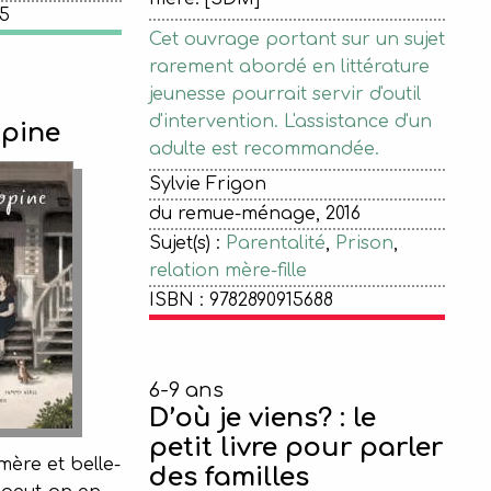
45
Cet ouvrage portant sur un sujet
rarement abordé en littérature
jeunesse pourrait servir d'outil
d'intervention. L'assistance d'un
opine
adulte est recommandée.
Sylvie Frigon
du remue-ménage, 2016
Sujet(s) :
Parentalité
,
Prison
,
relation mère-fille
ISBN : 9782890915688
6-9 ans
D’où je viens? : le
petit livre pour parler
mère et belle-
des familles