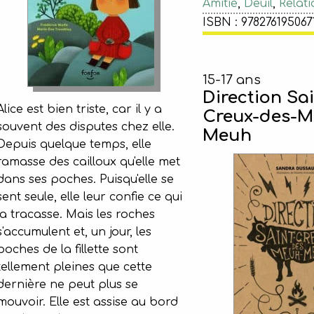
Amitié
,
Deuil
,
Relati
ISBN : 978276195067
15-17 ans
Direction Sai
Alice est bien triste, car il y a
Creux-des-M
souvent des disputes chez elle.
Meuh
Depuis quelque temps, elle
ramasse des cailloux qu'elle met
dans ses poches. Puisqu'elle se
sent seule, elle leur confie ce qui
la tracasse. Mais les roches
s'accumulent et, un jour, les
poches de la fillette sont
tellement pleines que cette
dernière ne peut plus se
mouvoir. Elle est assise au bord