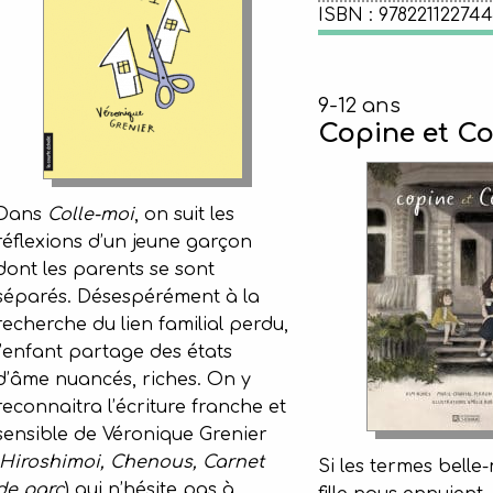
ISBN : 97822112274
9-12 ans
Copine et C
Dans
Colle-moi
, on suit les
réflexions d’un jeune garçon
dont les parents se sont
séparés. Désespérément à la
recherche du lien familial perdu,
l’enfant partage des états
d’âme nuancés, riches. On y
reconnaitra l’écriture franche et
sensible de Véronique Grenier
Hiroshimoi, Chenous, Carnet
Si les termes belle-
de parc
) qui n’hésite pas à