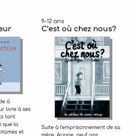
9-12 ans
eur
C’est où chez nous?
de à
ur livre à ses
ts tant
i que la
Suite à l'emprisonnement de sa
otames et
mère, Ariane, neuf ans,