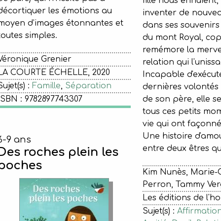
fille nous ennuient
décortiquer les émotions au
inventer de nouve
moyen d’images étonnantes et
dans ses souvenir
toutes simples.
du mont Royal, cop
remémore la mervei
Véronique Grenier
relation qui l'uniss
LA COURTE ÉCHELLE, 2020
Incapable d'exécute
Sujet(s) :
Famille
,
Séparation
dernières volontés
ISBN : 9782897743307
de son père, elle s
tous ces petits mo
vie qui ont façonné 
Une histoire d'amou
6-9 ans
entre deux êtres qu
Des roches plein les
poches
Kim Nunès, Marie-
Perron, Tammy Ver
Les éditions de l'h
Sujet(s) :
Affirmation