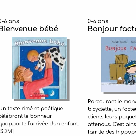
0-6 ans
0-6 ans
Bienvenue bébé
Bonjour fact
Parcourant le mon
Un texte rimé et poétique
bicyclette, un facte
célébrant le bonheur
clients leurs paque
qu'apporte l'arrivée d'un enfant.
attendus. C'est ains
[SDM]
famille des hippop