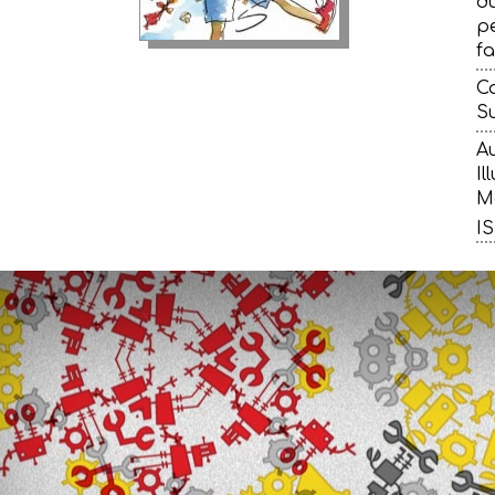
du
pe
f
Ca
Su
Au
Il
Ma
IS