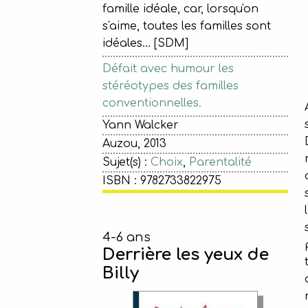
famille idéale, car, lorsqu'on
s'aime, toutes les familles sont
idéales... [SDM]
Défait avec humour les
stéréotypes des familles
conventionnelles.
Yann Walcker
Auzou, 2013
Sujet(s) :
Choix
,
Parentalité
ISBN : 9782733822975
4-6 ans
Derrière les yeux de
Billy