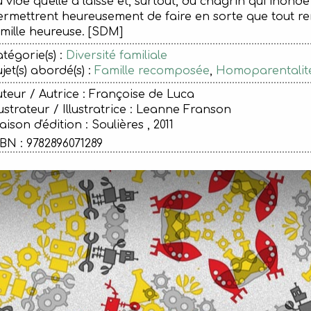
 vide qu'elle a laissé et, surtout, du chagrin qui ino
rmettrent heureusement de faire en sorte que tout rent
amille heureuse. [SDM]
tégorie(s) :
Diversité familiale
jet(s) abordé(s) :
Famille recomposée
,
Homoparentalit
teur / Autrice : Françoise de Luca
lustrateur / Illustratrice : Leanne Franson
ison d'édition :
Soulières , 2011
BN : 9782896071289