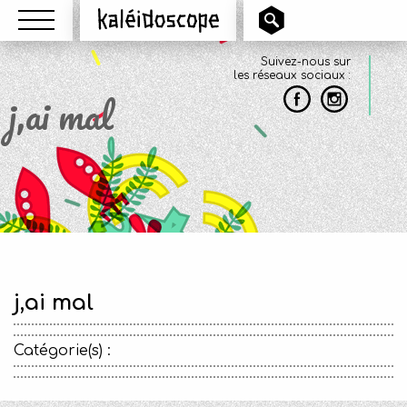
Menu
Kaléidoscope
Suivez-nous sur
les réseaux sociaux :
j,ai mal
j,ai mal
Catégorie(s) :