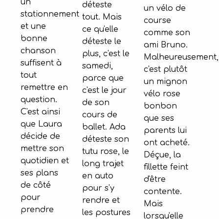
un
déteste
un vélo de
stationnement
tout. Mais
course
et une
ce qu'elle
comme son
bonne
déteste le
ami Bruno.
chanson
plus, c'est le
Malheureusement,
suffisent à
samedi,
c'est plutôt
tout
parce que
un mignon
remettre en
c'est le jour
vélo rose
question.
de son
bonbon
C'est ainsi
cours de
que ses
que Laura
ballet. Ada
parents lui
décide de
déteste son
ont acheté.
mettre son
tutu rose, le
Déçue, la
quotidien et
long trajet
fillette feint
ses plans
en auto
d'être
de côté
pour s'y
contente.
pour
rendre et
Mais
prendre
les postures
lorsqu'elle