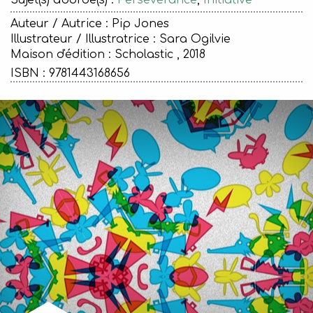
Sujet(s) abordé(s) :
Persévérance
,
Initiative
Auteur / Autrice : Pip Jones
Illustrateur / Illustratrice : Sara Ogilvie
Maison d'édition :
Scholastic , 2018
ISBN : 9781443168656