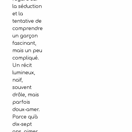
la séduction
et la
tentative de
comprendre
un garçon
fascinant,
mais un peu
compliqué.
Un récit
lumineux,
naïf,
souvent
drôle, mais
parfois
doux-amer.
Parce qu'à
dix-sept
ans, aimer