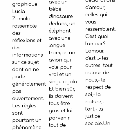
déclarations
avec un
graphique,
d'amour,
bébé
Lucia
celles qui
dinosaure
Zamolo
vous
dedans, un
rassemble
ressemblent.
éléphant
des
C'est quoi
avec une
réflexions et
l'amour?
longue
des
L'amour,
trompe, un
informations
c'est...- les
avion qui
sur ce sujet
autres, tout
vole pour
dont on ne
autour de
vrai et un
parle
nous,- le
singe rigolo.
généralement
respect de
Et bien sûr,
pas
soi,- la
ils doivent
ouvertement.
nature,-
tous être
Les règles
l'art,- la
gros et lui
sont
justice
parvenir
pourtant un
sociale.Un
tout de
phénomène