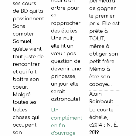
haut d’un
permettra
ses cours
arbre pour
de gagner
de BD qui la
se
le premier
passionnent...
rapprocher
prix. Elle est
Sans
des étoiles.
prête à
compter
Une nuit,
TOUT,
Samuel,
elle fit un
même à
qu'elle vient
vœu : pas
obliger son
tout juste de
question de
petit frère
rencontrer
devenir une
Mémo à
et qui fait
princesse,
être son
battre son
un jour elle
cobaye…
coeur.
serait
Alain
Malgré
astronaute!
Rainbault
toutes les
belles
La courte
Un
choses qui
échelle,
complément
occupent
c2014 ; N. É.
en fin
son
2019
d'ouvrage