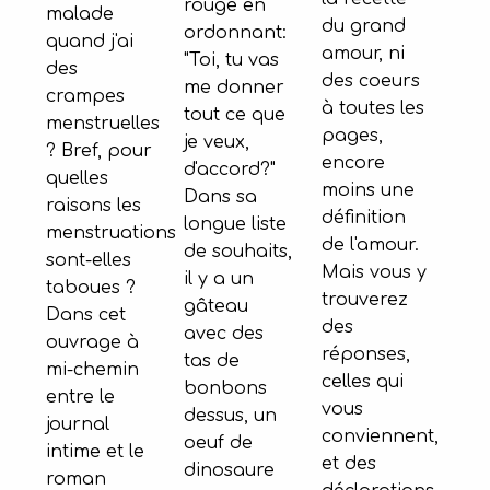
rouge en
malade
du grand
ordonnant:
quand j'ai
amour, ni
"Toi, tu vas
des
des coeurs
me donner
crampes
à toutes les
tout ce que
menstruelles
pages,
je veux,
? Bref, pour
encore
d'accord?"
quelles
moins une
Dans sa
raisons les
définition
longue liste
menstruations
de l'amour.
de souhaits,
sont-elles
Mais vous y
il y a un
taboues ?
trouverez
gâteau
Dans cet
des
avec des
ouvrage à
réponses,
tas de
mi-chemin
celles qui
bonbons
entre le
vous
dessus, un
journal
conviennent,
oeuf de
intime et le
et des
dinosaure
roman