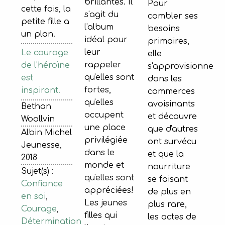
brillantes. Il
Pour
cette fois, la
s'agit du
combler ses
petite fille a
l'album
besoins
un plan.
idéal pour
primaires,
leur
Le courage
elle
rappeler
de l’héroïne
s'approvisionne
qu'elles sont
est
dans les
fortes,
inspirant.
commerces
qu'elles
avoisinants
Bethan
occupent
et découvre
Woollvin
une place
que d'autres
Albin Michel
privilégiée
ont survécu
Jeunesse,
dans le
et que la
2018
monde et
nourriture
Sujet(s) :
qu'elles sont
se faisant
Confiance
appréciées!
de plus en
en soi
,
Les jeunes
plus rare,
Courage
,
filles qui
les actes de
Détermination