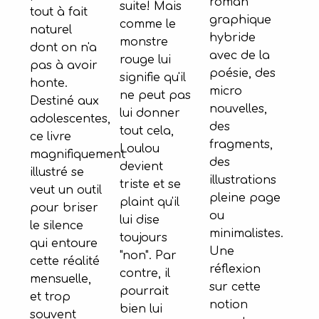
roman
suite! Mais
tout à fait
graphique
comme le
naturel
hybride
monstre
dont on n'a
avec de la
rouge lui
pas à avoir
poésie, des
signifie qu'il
honte.
micro
ne peut pas
Destiné aux
nouvelles,
lui donner
adolescentes,
des
tout cela,
ce livre
fragments,
Loulou
magnifiquement
des
devient
illustré se
illustrations
triste et se
veut un outil
pleine page
plaint qu'il
pour briser
ou
lui dise
le silence
minimalistes.
toujours
qui entoure
Une
"non". Par
cette réalité
réflexion
contre, il
mensuelle,
sur cette
pourrait
et trop
notion
bien lui
souvent