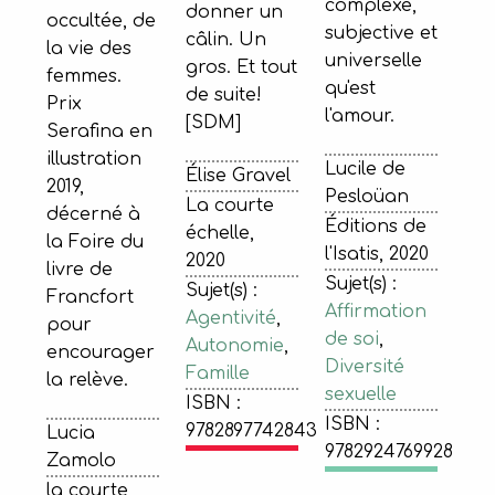
complexe,
donner un
occultée, de
subjective et
câlin. Un
la vie des
universelle
gros. Et tout
femmes.
qu'est
de suite!
Prix
l'amour.
[SDM]
Serafina en
illustration
Lucile de
Élise Gravel
2019,
Pesloüan
La courte
décerné à
Éditions de
échelle,
la Foire du
l'Isatis, 2020
2020
livre de
Sujet(s) :
Sujet(s) :
Francfort
Affirmation
Agentivité
,
pour
de soi
,
Autonomie
,
encourager
Diversité
Famille
la relève.
sexuelle
ISBN :
ISBN :
9782897742843
Lucia
9782924769928
Zamolo
la courte