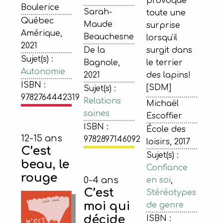
provoque
Boulerice
Sarah-
toute une
Québec
Maude
surprise
Amérique,
Beauchesne
lorsqu'il
2021
De la
surgit dans
Sujet(s) :
Bagnole,
le terrier
Autonomie
2021
des lapins!
ISBN :
[SDM]
Sujet(s) :
9782764442319
Relations
Michaël
saines
Escoffier
ISBN :
École des
12-15 ans
9782897146092
loisirs, 2017
C’est
Sujet(s) :
beau, le
Confiance
rouge
0-4 ans
en soi
,
C’est
Stéréotypes
moi qui
de genre
décide
ISBN :