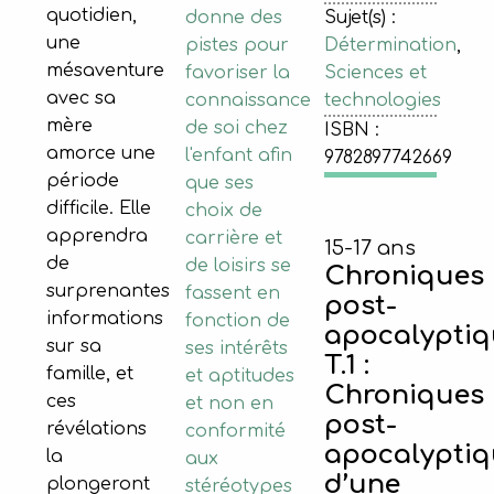
quotidien,
donne des
Sujet(s) :
une
pistes pour
Détermination
,
mésaventure
favoriser la
Sciences et
avec sa
connaissance
technologies
mère
de soi chez
ISBN :
amorce une
l'enfant afin
9782897742669
période
que ses
difficile. Elle
choix de
apprendra
carrière et
15-17 ans
de
de loisirs se
Chroniques
surprenantes
fassent en
post-
informations
fonction de
apocalyptiq
sur sa
ses intérêts
T.1 :
famille, et
et aptitudes
Chroniques
ces
et non en
post-
révélations
conformité
apocalyptiq
la
aux
d’une
plongeront
stéréotypes