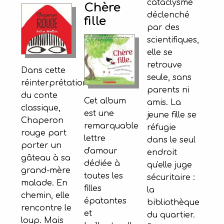
cataclysme
Chère
déclenché
fille
par des
scientifiques,
elle se
retrouve
Dans cette
seule, sans
réinterprétation
parents ni
du conte
Cet album
amis. La
classique,
est une
jeune fille se
Chaperon
remarquable
réfugie
rouge part
lettre
dans le seul
porter un
d'amour
endroit
gâteau à sa
dédiée à
qu'elle juge
grand-mère
toutes les
sécuritaire :
malade. En
filles
la
chemin, elle
épatantes
bibliothèque
rencontre le
et
du quartier.
loup. Mais