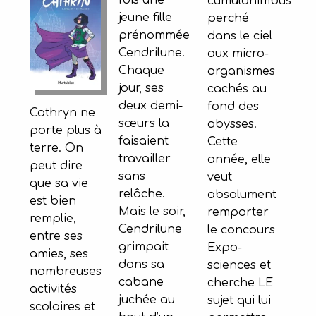
fois une
cumulonimbus
jeune fille
perché
prénommée
dans le ciel
Cendrilune.
aux micro-
Chaque
organismes
jour, ses
cachés au
deux demi-
fond des
Cathryn ne
sœurs la
abysses.
porte plus à
faisaient
Cette
terre. On
travailler
année, elle
peut dire
sans
veut
que sa vie
relâche.
absolument
est bien
Mais le soir,
remporter
remplie,
Cendrilune
le concours
entre ses
grimpait
Expo-
amies, ses
dans sa
sciences et
nombreuses
cabane
cherche LE
activités
juchée au
sujet qui lui
scolaires et