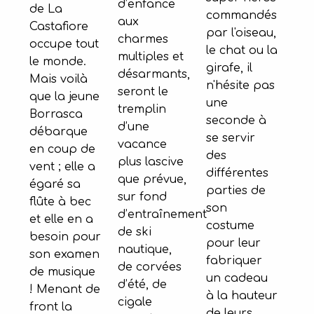
d’enfance
de La
commandés
aux
Castafiore
par l'oiseau,
charmes
occupe tout
le chat ou la
multiples et
le monde.
girafe, il
désarmants,
Mais voilà
n'hésite pas
seront le
que la jeune
une
tremplin
Borrasca
seconde à
d’une
débarque
se servir
vacance
en coup de
des
plus lascive
vent ; elle a
différentes
que prévue,
égaré sa
parties de
sur fond
flûte à bec
son
d’entraînement
et elle en a
costume
de ski
besoin pour
pour leur
nautique,
son examen
fabriquer
de corvées
de musique
un cadeau
d’été, de
! Menant de
à la hauteur
cigale
front la
de leurs