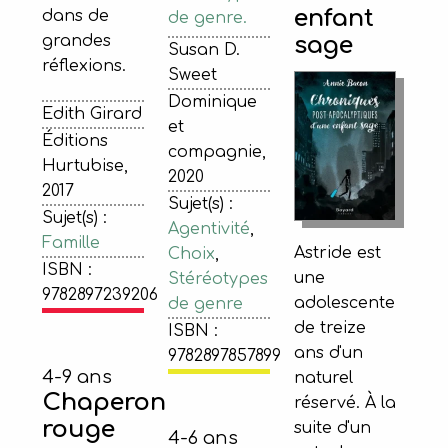
enfant
dans de
de genre.
grandes
sage
Susan D.
réflexions.
Sweet
Dominique
Edith Girard
et
Éditions
compagnie,
Hurtubise,
2020
2017
Sujet(s) :
Sujet(s) :
Agentivité
,
Famille
Astride est
Choix
,
ISBN :
une
Stéréotypes
9782897239206
adolescente
de genre
de treize
ISBN :
ans d'un
9782897857899
4-9 ans
naturel
Chaperon
réservé. À la
rouge
suite d'un
4-6 ans