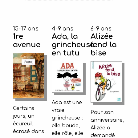
15-17 ans
4-9 ans
6-9 ans
1re
Ada, la
Alizée
avenue
grincheuse
fend la
en tutu
bise
Ada est une
Certains
vraie
Pour son
jours, un
grincheuse :
anniversaire,
écureuil
elle boude,
Alizée a
écrasé dans
elle râle, elle
demandé