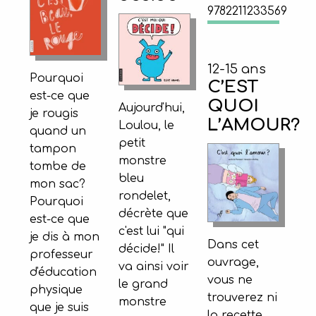
9782211233569
12-15 ans
Pourquoi
C’EST
est-ce que
QUOI
Aujourd'hui,
je rougis
L’AMOUR?
Loulou, le
quand un
petit
tampon
monstre
tombe de
bleu
mon sac?
rondelet,
Pourquoi
décrète que
est-ce que
c'est lui "qui
je dis à mon
Dans cet
décide!" Il
professeur
ouvrage,
va ainsi voir
d'éducation
vous ne
le grand
physique
trouverez ni
monstre
que je suis
la recette