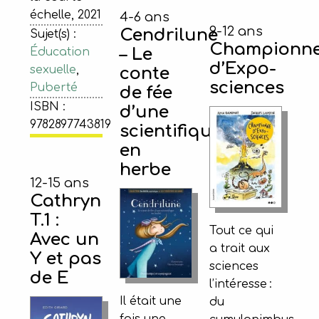
échelle, 2021
4-6 ans
9-12 ans
Cendrilune
Sujet(s) :
Championn
– Le
Éducation
d’Expo-
sexuelle
,
conte
sciences
Puberté
de fée
ISBN :
d’une
9782897743819
scientifique
en
herbe
12-15 ans
Cathryn
T.1 :
Tout ce qui
Avec un
a trait aux
Y et pas
sciences
de E
l’intéresse :
Il était une
du