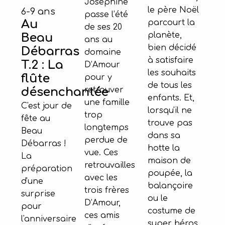
Joséphine
le père Noël
6-9 ans
passe l’été
Au
parcourt la
de ses 20
planète,
Beau
ans au
bien décidé
Débarras
domaine
à satisfaire
T.2 : La
D’Amour
les souhaits
flûte
pour y
de tous les
retrouver
désenchantée
enfants. Et,
une famille
C'est jour de
lorsqu'il ne
trop
fête au
trouve pas
longtemps
Beau
dans sa
perdue de
Débarras !
hotte la
vue. Ces
La
maison de
retrouvailles
préparation
poupée, la
avec les
d'une
balançoire
trois frères
surprise
ou le
D’Amour,
pour
costume de
ces amis
l'anniversaire
super héros