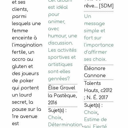
Cet album
et ses
rêve... [SDM]
est idéal
clients,
pour
Un
parmi
animer,
message
lesquels une
avec
simple et
femme
humour, une
fort sur
enceinte à
discussion.
l’importance
l'imagination
Les activités
d’affirmer
fertile, un
sportives et
ses choix.
accro au
artistiques
gluten et
Éléonore
sont-elles
des joueurs
Cannone
genrées?
de poker
Talents
Élise Gravel
qui portent
Hauts, c2012
un lourd
la Pastèque,
; N. É. 2017
secret, la
2016
Sujet(s) :
pause sur la
Sujet(s) :
Choix
,
1re avenue
Choix
,
Estime de
est
Détermination
,
soi
,
Fierté
,