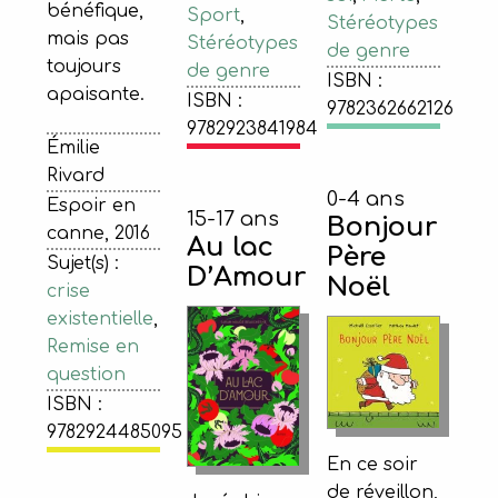
bénéfique,
Sport
,
Stéréotypes
mais pas
Stéréotypes
de genre
toujours
de genre
ISBN :
apaisante.
ISBN :
9782362662126
9782923841984
Émilie
Rivard
0-4 ans
Espoir en
15-17 ans
Bonjour
canne, 2016
Au lac
Père
Sujet(s) :
D’Amour
Noël
crise
existentielle
,
Remise en
question
ISBN :
9782924485095
En ce soir
de réveillon,