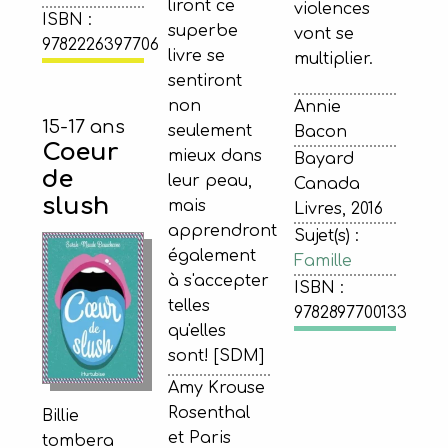
liront ce
violences
ISBN :
superbe
vont se
9782226397706
livre se
multiplier.
sentiront
non
Annie
15-17 ans
seulement
Bacon
Coeur
mieux dans
Bayard
de
leur peau,
Canada
slush
mais
Livres, 2016
apprendront
Sujet(s) :
également
Famille
à s'accepter
ISBN :
telles
9782897700133
qu'elles
sont! [SDM]
Amy Krouse
Rosenthal
Billie
et Paris
tombera