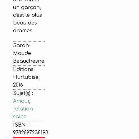
un garçon,
c'est le plus
beau des
drames.
Sarah-
Maude
Beauchesne
Éditions
Hurtubise,
2016
Sujet(s) :
Amour
,
relation
saine
ISBN :
9782897238193