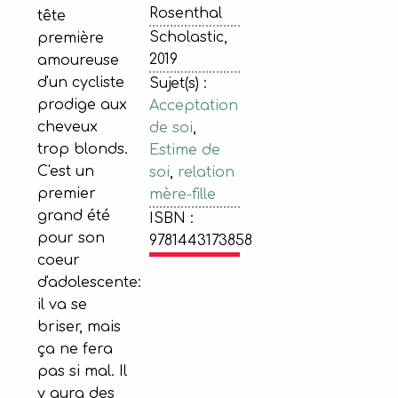
Rosenthal
tête
Scholastic,
première
2019
amoureuse
d'un cycliste
Sujet(s) :
prodige aux
Acceptation
cheveux
de soi
,
trop blonds.
Estime de
C'est un
soi
,
relation
premier
mère-fille
grand été
ISBN :
pour son
9781443173858
coeur
d'adolescente:
il va se
briser, mais
ça ne fera
pas si mal. Il
y aura des