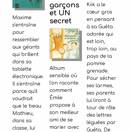
garçons
Kiik a le
et UN
cœur gros
Maxime
en pensant
secret
s'entraîne
à sa Guéta
pour
adorée qui
ressembler
est loin,
aux géants
trop loin, au
qui brillent
pays de la
dans sa
pomme
Album
tablette
grenade.
sensible où
électronique.
Pour sécher
l'on raconte
Il s'entraîne
ses larmes,
comment
parce qu'il
ses parents
Émile
voudrait
lui liront à
propose à
que le beau
tour de rôle
son meilleur
Mathieu,
des lettres
ami de se
dans sa
léguées par
marier avec
classe, lui
Guéta. De