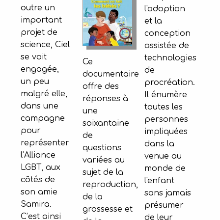
outre un
l'adoption
important
et la
projet de
conception
science, Ciel
assistée de
se voit
technologies
Ce
engagée,
de
documentaire
un peu
procréation.
offre des
malgré elle,
Il énumère
réponses à
dans une
toutes les
une
campagne
personnes
soixantaine
pour
impliquées
de
représenter
dans la
questions
l’Alliance
venue au
variées au
LGBT, aux
monde de
sujet de la
côtés de
l'enfant
reproduction,
son amie
sans jamais
de la
Samira.
présumer
grossesse et
C’est ainsi
de leur