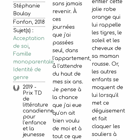
enfiler cette
sans jamais
Stéphanie
jolie robe
revenir. À
Boulay
orange qui
ces
Fonfon, 2018
lui rappelle
journées
Sujet(s) :
les tigres, le
que j’ai
Acceptation
soleil et les
passées
de soi
,
cheveux de
seul, dans
Famille
sa maman
l’appartement,
monoparentale
,
rousse. Or,
à l’attendre
Identité de
les autres
du haut de
genre
enfants se
mes six ans.
2019 -
moquent de
Je pense à
Prix TD
lui lorsqu'il
la chance
de
met ce
littérature
que j’ai eue
canadienne
déguisement
qu’on ait
pour
et fait
bien voulu
l’enfance
claquer les
de moi et à
et la
souliers à
jeunesse
tout ce que