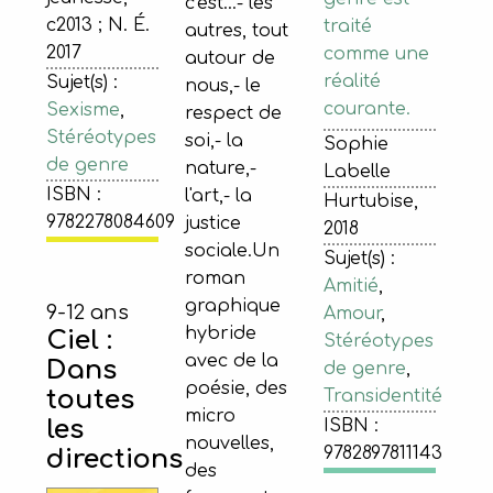
c'est...- les
c2013 ; N. É.
traité
autres, tout
2017
comme une
autour de
réalité
Sujet(s) :
nous,- le
courante.
Sexisme
,
respect de
Stéréotypes
soi,- la
Sophie
de genre
nature,-
Labelle
ISBN :
l'art,- la
Hurtubise,
9782278084609
justice
2018
sociale.Un
Sujet(s) :
roman
Amitié
,
graphique
9-12 ans
Amour
,
hybride
Ciel :
Stéréotypes
avec de la
Dans
de genre
,
poésie, des
toutes
Transidentité
micro
les
ISBN :
nouvelles,
9782897811143
directions
des