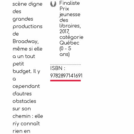
Finaliste
scène digne
Prix
des
jeunesse
grandes
des
libraires,
productions
2017,
de
catégorie
Broadway,
Québec
(0 - 5
même si elle
ans)
a un tout
petit
ISBN :
budget. Il y
9782897141691
a
cependant
d'autres
obstacles
sur son
chemin : elle
n'y connaît
rien en