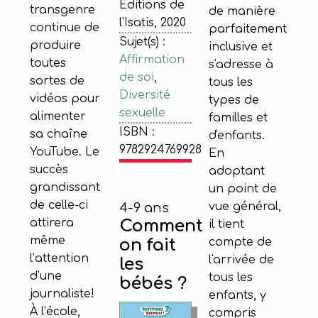
Éditions de
transgenre
de manière
l'Isatis, 2020
continue de
parfaitement
Sujet(s) :
produire
inclusive et
Affirmation
toutes
s'adresse à
de soi
,
sortes de
tous les
Diversité
vidéos pour
types de
sexuelle
alimenter
familles et
ISBN :
sa chaîne
d'enfants.
9782924769928
YouTube. Le
En
succès
adoptant
grandissant
un point de
de celle-ci
vue général,
4-9 ans
attirera
Comment
il tient
même
compte de
on fait
l’attention
l'arrivée de
les
d’une
tous les
bébés ?
journaliste!
enfants, y
À l’école,
compris