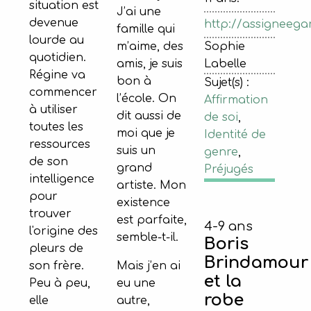
situation est
J’ai une
devenue
http://assigneega
famille qui
lourde au
m’aime, des
Sophie
quotidien.
amis, je suis
Labelle
Régine va
bon à
Sujet(s) :
commencer
l’école. On
Affirmation
à utiliser
dit aussi de
de soi
,
toutes les
moi que je
Identité de
ressources
suis un
genre
,
de son
grand
Préjugés
intelligence
artiste. Mon
pour
existence
trouver
est parfaite,
4-9 ans
l'origine des
semble-t-il.
Boris
pleurs de
Brindamour
Mais j’en ai
son frère.
et la
eu une
Peu à peu,
robe
autre,
elle