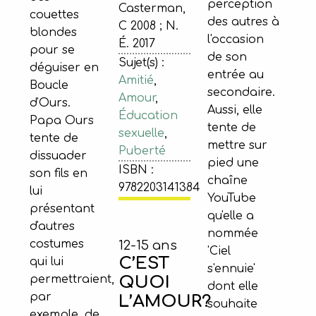
perception
Casterman,
couettes
des autres à
C 2008 ; N.
blondes
l'occasion
É. 2017
pour se
de son
Sujet(s) :
déguiser en
entrée au
Amitié
,
Boucle
secondaire.
Amour
,
d'Ours.
Aussi, elle
Éducation
Papa Ours
tente de
sexuelle
,
tente de
mettre sur
Puberté
dissuader
pied une
ISBN :
son fils en
chaîne
9782203141384
lui
YouTube
présentant
qu'elle a
d'autres
nommée
costumes
12-15 ans
'Ciel
C’EST
qui lui
s'ennuie'
QUOI
permettraient,
dont elle
par
L’AMOUR?
souhaite
exemple, de