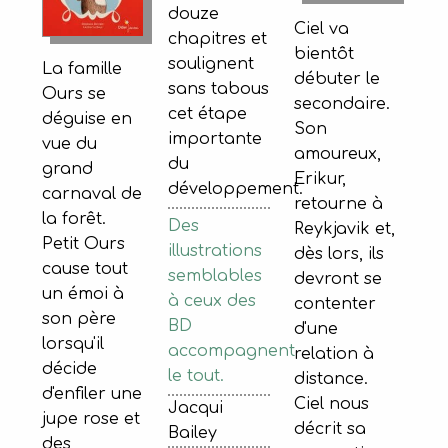
douze
Ciel va
chapitres et
bientôt
soulignent
La famille
débuter le
sans tabous
Ours se
secondaire.
cet étape
déguise en
Son
importante
vue du
amoureux,
du
grand
Erikur,
développement.
carnaval de
retourne à
la forêt.
Des
Reykjavik et,
Petit Ours
illustrations
dès lors, ils
cause tout
semblables
devront se
un émoi à
à ceux des
contenter
son père
BD
d'une
lorsqu'il
accompagnent
relation à
décide
le tout.
distance.
d'enfiler une
Ciel nous
Jacqui
jupe rose et
décrit sa
Bailey
des