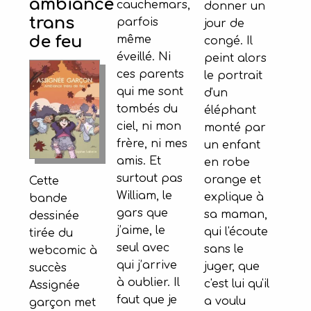
ambiance
cauchemars,
donner un
trans
parfois
jour de
de feu
même
congé. Il
éveillé. Ni
peint alors
ces parents
le portrait
qui me sont
d'un
tombés du
éléphant
ciel, ni mon
monté par
frère, ni mes
un enfant
amis. Et
en robe
surtout pas
orange et
Cette
William, le
explique à
bande
gars que
sa maman,
dessinée
j’aime, le
qui l'écoute
tirée du
seul avec
sans le
webcomic à
qui j’arrive
juger, que
succès
à oublier. Il
c'est lui qu'il
Assignée
faut que je
a voulu
garçon met