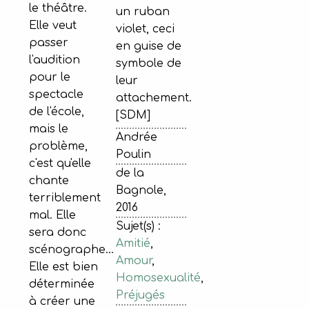
le théâtre.
un ruban
Elle veut
violet, ceci
passer
en guise de
l'audition
symbole de
pour le
leur
spectacle
attachement.
de l'école,
[SDM]
mais le
Andrée
problème,
Poulin
c'est qu'elle
de la
chante
Bagnole,
terriblement
2016
mal. Elle
Sujet(s) :
sera donc
Amitié
,
scénographe...
Amour
,
Elle est bien
Homosexualité
,
déterminée
Préjugés
à créer une