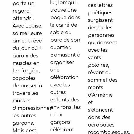
lui, lorsqu'il
porte un
ces lettres
trouve une
regard
poétiques
bague dans
attendri.
surgissent
le carré de
Avec Louise,
des belles
sable du
sa meilleure
personnes
parc de son
amie, il rêve
qui dansent
quartier.
du jour où il
avec les
S'amusant à
aura « des
vents
organiser
muscles en
polaires,
une
fer forgé »,
rêvent au
célébration
capables
sommet des
avec les
de passer à
monts
autres
travers les
d’Arménie
enfants des
murs et
et
environs, les
d'impressionner
s’élancent
deux
les autres
dans des
garçons
garçons.
acrobaties
célèbrent
Mais c'est
rocambolesques.