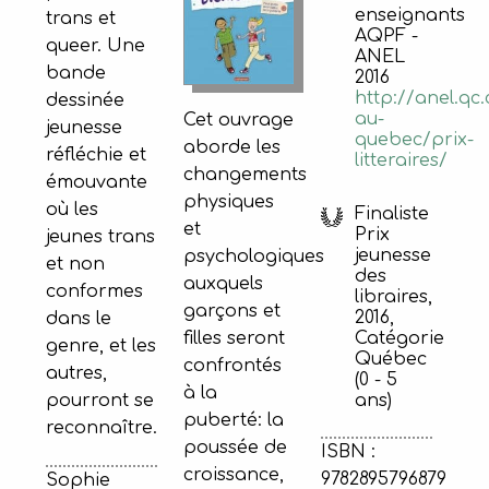
enseignants
trans et
AQPF -
queer. Une
ANEL
bande
2016
http://anel.qc.
dessinée
au-
Cet ouvrage
jeunesse
quebec/prix-
aborde les
réfléchie et
litteraires/
changements
émouvante
physiques
où les
Finaliste
et
Prix
jeunes trans
jeunesse
psychologiques
et non
des
auxquels
conformes
libraires,
garçons et
2016,
dans le
filles seront
Catégorie
genre, et les
Québec
confrontés
autres,
(0 - 5
à la
pourront se
ans)
puberté: la
reconnaître.
poussée de
ISBN :
croissance,
9782895796879
Sophie