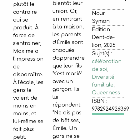
bientôt leur
plutôt le
union. Or,
contraire
Nour
en rentrant
qui se
Symon
à la maison,
produit. À
Édition
les parents
force de
Dent-de-
d'Émile sont
s'entrainer,
lion, 2025
choqués
Maxime a
Sujet(s) :
d'apprendre
l'impression
célébration
que leur fils
de
de soi
,
"s'est marié"
disparaître.
Diversité
avec un
À l'école, les
familiale
,
garçon. Ils
gens le
Queerness
lui
voient de
ISBN :
répondent:
moins en
9782924926369
"Ne dis pas
moins, et
de bêtises,
lui-même se
Émile. Un
fait plus
gars ne se
petit.