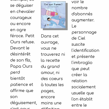
voir le
se déguiser
nombre
en chevalier
d'abonnés
courageux
augmenter.
ou encore
Le
en ogre
personnage
féroce. Petit
Dans cet
de Ciel
Ours refuse.
ouvrage,
suscite
Devant le
vous ne
l'identification
désintérêt
trouverez ni
et présente
de son fils,
la recette
l'imbroglio
Papa Ours
du grand
que peut
perd
amour, ni
créer la
bientôt
des coeurs
relation
patience et
à toutes les
socialement
affirme que
pages,
usuelle que
son
encore
l'on établit
déguisement,
moins une
entre le