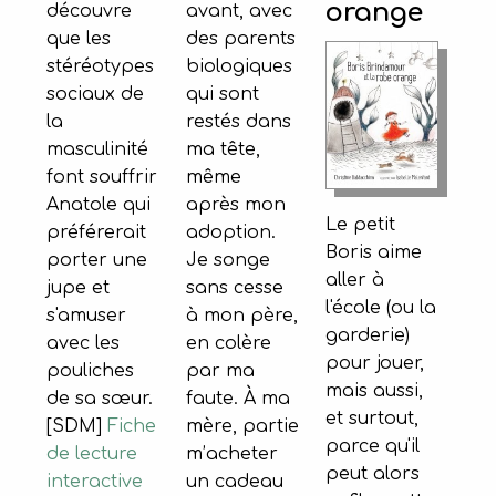
orange
avant, avec
découvre
des parents
que les
biologiques
stéréotypes
qui sont
sociaux de
restés dans
la
ma tête,
masculinité
même
font souffrir
après mon
Anatole qui
Le petit
adoption.
préférerait
Boris aime
Je songe
porter une
aller à
sans cesse
jupe et
l'école (ou la
à mon père,
s'amuser
garderie)
en colère
avec les
pour jouer,
par ma
pouliches
mais aussi,
faute. À ma
de sa sœur.
et surtout,
mère, partie
[SDM]
Fiche
parce qu'il
m’acheter
de lecture
peut alors
un cadeau
interactive