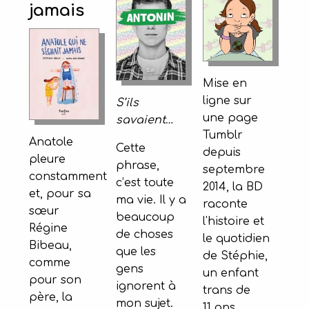
jamais
Mise en
ligne sur
S’ils
une page
savaient…
Tumblr
Anatole
Cette
depuis
pleure
phrase,
septembre
constamment
c’est toute
2014, la BD
et, pour sa
ma vie. Il y a
raconte
sœur
beaucoup
l'histoire et
Régine
de choses
le quotidien
Bibeau,
que les
de Stéphie,
comme
gens
un enfant
pour son
ignorent à
trans de
père, la
mon sujet.
11 ans.