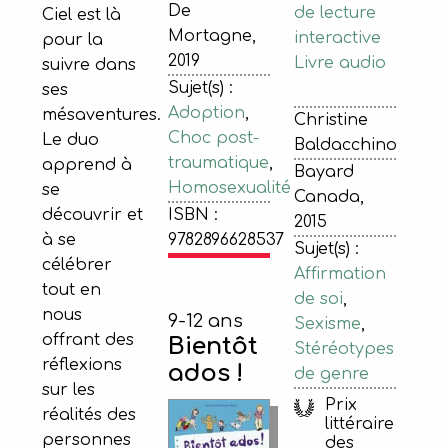
De
de lecture
Ciel est là
Mortagne,
interactive
pour la
2019
Livre audio
suivre dans
Sujet(s) :
ses
Adoption
,
mésaventures.
Christine
Choc post-
Le duo
Baldacchino
traumatique
,
apprend à
Bayard
Homosexualité
se
Canada,
ISBN :
découvrir et
2015
9782896628537
à se
Sujet(s) :
célébrer
Affirmation
tout en
de soi
,
nous
9-12 ans
Sexisme
,
offrant des
Bientôt
Stéréotypes
réflexions
ados !
de genre
sur les
Prix
réalités des
littéraire
personnes
des