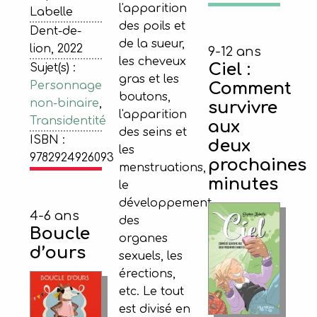
l'apparition
Labelle
des poils et
Dent-de-
de la sueur,
lion, 2022
9-12 ans
les cheveux
Ciel :
Sujet(s) :
gras et les
Comment
Personnage
boutons,
non-binaire
,
survivre
l'apparition
Transidentité
aux
des seins et
ISBN :
deux
les
9782924926093
prochaines
menstruations,
minutes
le
développement
4-6 ans
des
Boucle
organes
d’ours
sexuels, les
érections,
etc. Le tout
est divisé en