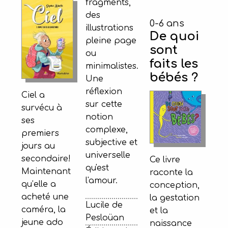
fragments,
des
0-6 ans
illustrations
De quoi
pleine page
sont
ou
faits les
minimalistes.
bébés ?
Une
réflexion
Ciel a
sur cette
survécu à
notion
ses
complexe,
premiers
subjective et
jours au
universelle
secondaire!
Ce livre
qu'est
Maintenant
raconte la
l'amour.
qu’elle a
conception,
acheté une
la gestation
Lucile de
caméra, la
et la
Pesloüan
jeune ado
naissance