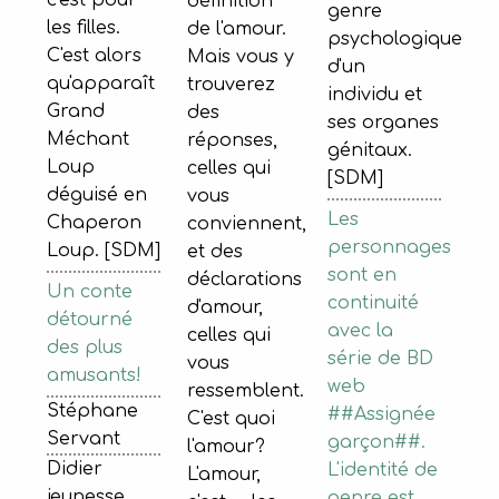
c'est pour
définition
genre
les filles.
de l'amour.
psychologique
C'est alors
Mais vous y
d'un
qu'apparaît
trouverez
individu et
Grand
des
ses organes
Méchant
réponses,
génitaux.
Loup
celles qui
[SDM]
déguisé en
vous
Les
Chaperon
conviennent,
personnages
Loup. [SDM]
et des
sont en
déclarations
Un conte
continuité
d'amour,
détourné
avec la
celles qui
des plus
série de BD
vous
amusants!
web
ressemblent.
Stéphane
##Assignée
C'est quoi
Servant
garçon##.
l'amour?
Didier
L'identité de
L'amour,
jeunesse,
genre est