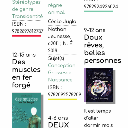
Stéréotypes
règne
9782924926024
de genre
,
animal.
Transidentité
Cécile Jugla
ISBN :
Nathan
9-12 ans
9782897812737
Doux
Jeunesse,
c2011 ; N. É
rêves,
2018
belles
12-15 ans
Sujet(s) :
personnes
Des
Conception
,
muscles
Grossesse
,
en fer
Naissance
forgé
ISBN :
9782092578209
Il est temps
4-6 ans
d’aller
DEUX
dormir, mais