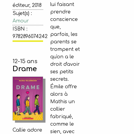
lui faisant
éditeur, 2018
prendre
Sujet(s) :
conscience
Amour
que,
ISBN :
parfois, les
9782896074242
parents se
trompent et
qu'on a le
12-15 ans
droit d'avoir
Drame
ses petits
secrets.
Émile offre
alors à
Mathis un
collier
fabriqué,
comme le
Callie adore
sien, avec