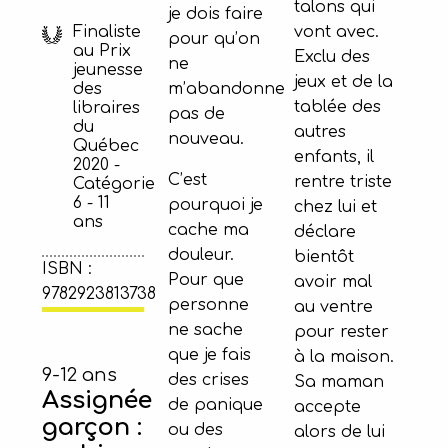
talons qui
je dois faire
Finaliste
vont avec.
pour qu’on
au Prix
Exclu des
ne
jeunesse
jeux et de la
m’abandonne
des
tablée des
libraires
pas de
du
autres
nouveau.
Québec
enfants, il
2020 -
C’est
rentre triste
Catégorie
6 - 11
pourquoi je
chez lui et
ans
cache ma
déclare
douleur.
bientôt
ISBN :
Pour que
avoir mal
9782923813738
personne
au ventre
ne sache
pour rester
que je fais
à la maison.
9-12 ans
des crises
Sa maman
Assignée
de panique
accepte
garçon :
ou des
alors de lui