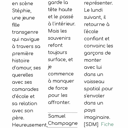
garde la
représenter.
en scène
tête haute
Le lundi
Stéphie,
et le passé
suivant, il
une jeune
à l’intérieur.
retourne à
fille
Mais les
l'école
transgenre
souvenirs
confiant et
qui navigue
refont
convainc les
à travers sa
toujours
garçons de
première
surface, et
monter
histoire
je
avec lui
d’amour, ses
commence
dans un
querelles
à manquer
vaisseau
avec ses
de force
spatial pour
camarades
pour les
s'envoler
d’école et
affronter.
dans un
sa relation
pays
avec son
Samuel
imaginaire.
père.
Champagne
[SDM]
Fiche
Heureusement,