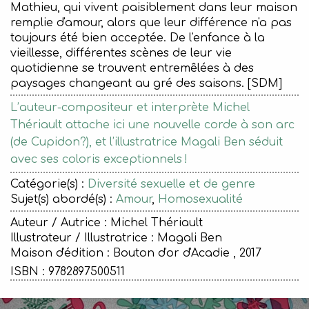
Mathieu, qui vivent paisiblement dans leur maison
remplie d'amour, alors que leur différence n'a pas
toujours été bien acceptée. De l'enfance à la
vieillesse, différentes scènes de leur vie
quotidienne se trouvent entremêlées à des
paysages changeant au gré des saisons. [SDM]
L’auteur-compositeur et interprète Michel
Thériault attache ici une nouvelle corde à son arc
(de Cupidon?), et l’illustratrice Magali Ben séduit
avec ses coloris exceptionnels !
Catégorie(s) :
Diversité sexuelle et de genre
Sujet(s) abordé(s) :
Amour
,
Homosexualité
Auteur / Autrice : Michel Thériault
Illustrateur / Illustratrice : Magali Ben
Maison d'édition :
Bouton d'or d'Acadie , 2017
ISBN : 9782897500511