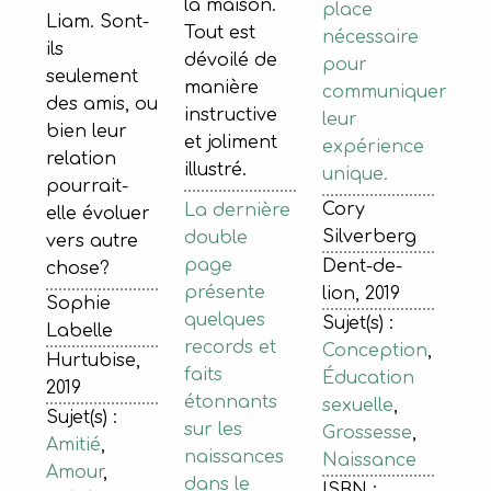
la maison.
place
Liam. Sont-
Tout est
nécessaire
ils
dévoilé de
pour
seulement
manière
communiquer
des amis, ou
instructive
leur
bien leur
et joliment
expérience
relation
illustré.
unique.
pourrait-
Cory
La dernière
elle évoluer
Silverberg
double
vers autre
page
Dent-de-
chose?
présente
lion, 2019
Sophie
quelques
Sujet(s) :
Labelle
records et
Conception
,
Hurtubise,
faits
Éducation
2019
étonnants
sexuelle
,
Sujet(s) :
sur les
Grossesse
,
Amitié
,
naissances
Naissance
Amour
,
dans le
ISBN :