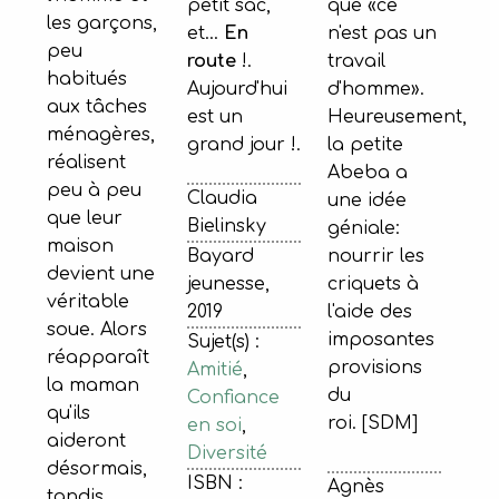
que «ce
petit sac,
les garçons,
n'est pas un
et...
En
peu
travail
route
!.
habitués
d'homme».
Aujourd'hui
aux tâches
Heureusement,
est un
ménagères,
la petite
grand jour !.
réalisent
Abeba a
peu à peu
Claudia
une idée
que leur
Bielinsky
géniale:
maison
nourrir les
Bayard
devient une
criquets à
jeunesse,
véritable
l'aide des
2019
soue. Alors
imposantes
Sujet(s) :
réapparaît
provisions
Amitié
,
la maman
du
Confiance
qu'ils
roi. [SDM]
en soi
,
aideront
Diversité
désormais,
ISBN :
Agnès
tandis