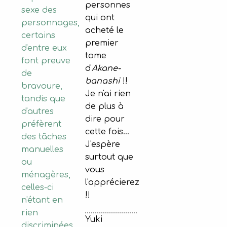
personnes
sexe des
qui ont
personnages,
acheté le
certains
premier
d'entre eux
tome
font preuve
d'
Akane-
de
banashi
!!
bravoure,
Je n'ai rien
tandis que
de plus à
d'autres
dire pour
préfèrent
cette fois...
des tâches
J'espère
manuelles
surtout que
ou
vous
ménagères,
l'apprécierez
celles-ci
!!
n'étant en
rien
Yuki
discriminées.