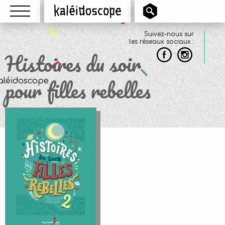
Menu
Kaléidoscope
Suivez-nous sur
les réseaux sociaux :
Histoires du soir
pour filles rebelles