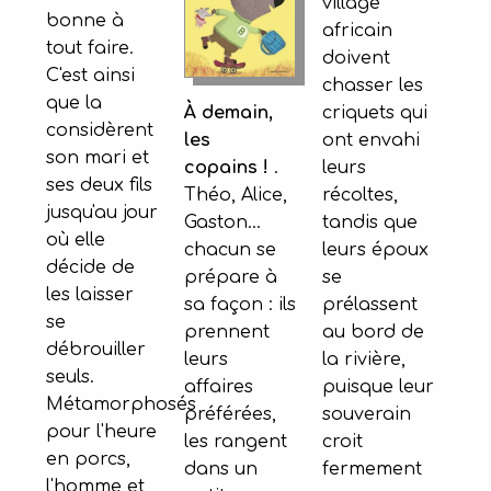
village
bonne à
africain
tout faire.
doivent
C'est ainsi
chasser les
que la
criquets qui
À demain,
considèrent
ont envahi
les
son mari et
leurs
copains !
.
ses deux fils
récoltes,
Théo, Alice,
jusqu'au jour
tandis que
Gaston...
où elle
leurs époux
chacun se
décide de
se
prépare à
les laisser
prélassent
sa façon : ils
se
au bord de
prennent
débrouiller
la rivière,
leurs
seuls.
puisque leur
affaires
Métamorphosés
souverain
préférées,
pour l'heure
croit
les rangent
en porcs,
fermement
dans un
l'homme et