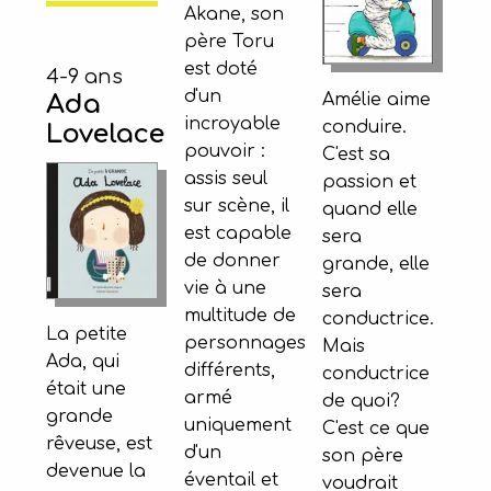
Akane, son
père Toru
est doté
4-9 ans
d'un
Ada
Amélie aime
incroyable
conduire.
Lovelace
pouvoir :
C'est sa
assis seul
passion et
sur scène, il
quand elle
est capable
sera
de donner
grande, elle
vie à une
sera
multitude de
conductrice.
La petite
personnages
Mais
Ada, qui
différents,
conductrice
était une
armé
de quoi?
grande
uniquement
C'est ce que
rêveuse, est
d'un
son père
devenue la
éventail et
voudrait