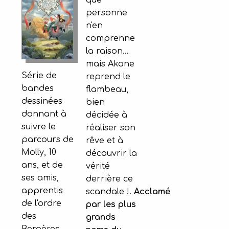
que
personne
n'en
comprenne
la raison...
mais Akane
Série de
reprend le
bandes
flambeau,
dessinées
bien
donnant à
décidée à
suivre le
réaliser son
parcours de
rêve et à
Molly, 10
découvrir la
ans, et de
vérité
ses amis,
derrière ce
apprentis
scandale !.
Acclamé
de l'ordre
par les plus
des
grands