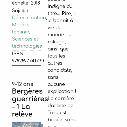
échelle, 2018
indigne du
Sujet(s) :
titre... Pire, il
Détermination
,
le bannit à
Modèle
vie du
féminin
,
monde du
Sciences et
rakugo,
technologies
ainsi que
ISBN :
tous les
9782897741730
autres
candidats,
sans
9-12 ans
aucune
Bergères
explication !
guerrières
La carrière
– 1 La
d'artiste de
Toru est
relève
brisée, sans