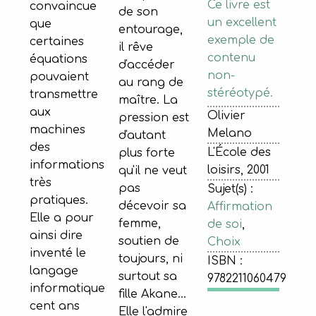
Ce livre est
convaincue
de son
un excellent
que
entourage,
exemple de
certaines
il rêve
contenu
équations
d'accéder
non-
pouvaient
au rang de
stéréotypé.
transmettre
maître. La
aux
Olivier
pression est
machines
Melano
d'autant
des
L'École des
plus forte
informations
loisirs, 2001
qu'il ne veut
très
pas
Sujet(s) :
pratiques.
décevoir sa
Affirmation
Elle a pour
femme,
de soi
,
ainsi dire
soutien de
Choix
inventé le
toujours, ni
ISBN :
langage
surtout sa
9782211060479
informatique
fille Akane...
cent ans
Elle l'admire