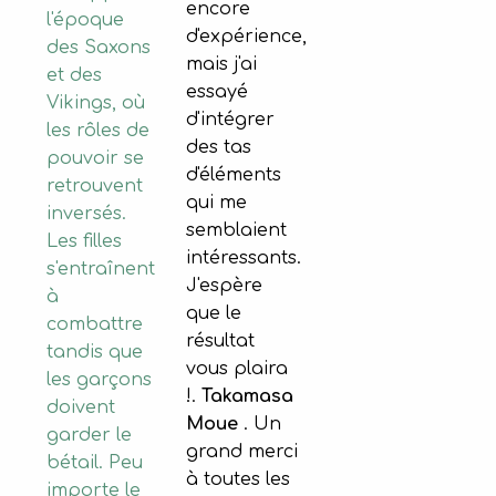
encore
l'époque
d'expérience,
des Saxons
mais j'ai
et des
essayé
Vikings, où
d'intégrer
les rôles de
des tas
pouvoir se
d'éléments
retrouvent
qui me
inversés.
semblaient
Les filles
intéressants.
s'entraînent
J'espère
à
que le
combattre
résultat
tandis que
vous plaira
les garçons
!.
Takamasa
doivent
Moue
. Un
garder le
grand merci
bétail. Peu
à toutes les
importe le