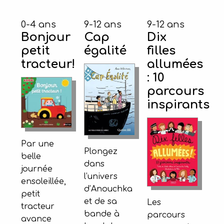
0-4 ans
9-12 ans
9-12 ans
Bonjour
Cap
Dix
petit
égalité
filles
tracteur!
allumées
: 10
parcours
inspirants
Par une
Plongez
belle
dans
journée
l’univers
ensoleillée,
d’Anouchka
petit
et de sa
Les
tracteur
bande à
parcours
avance