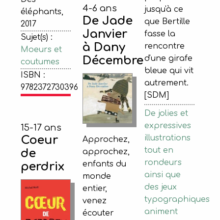
4-6 ans
jusqu'à ce
éléphants,
De Jade
que Bertille
2017
Janvier
fasse la
Sujet(s) :
à Dany
rencontre
Moeurs et
Décembre
d'une girafe
coutumes
bleue qui vit
ISBN :
autrement.
9782372730396
[SDM]
De jolies et
expressives
15-17 ans
Coeur
illustrations
Approchez,
tout en
de
approchez,
rondeurs
enfants du
perdrix
ainsi que
monde
des jeux
entier,
typographiques
venez
animent
écouter