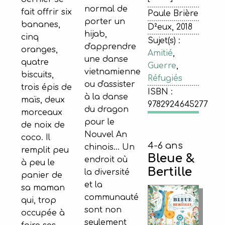
normal de
fait offrir six
Paule Brière
porter un
bananes,
D²eux, 2018
hijab,
cinq
Sujet(s) :
d'apprendre
oranges,
Amitié
,
une danse
quatre
Guerre
,
vietnamienne
biscuits,
Réfugiés
ou d'assister
trois épis de
ISBN :
à la danse
maïs, deux
9782924645277
du dragon
morceaux
pour le
de noix de
Nouvel An
coco. Il
4-6 ans
chinois… Un
remplit peu
Bleue &
endroit où
à peu le
Bertille
la diversité
panier de
et la
sa maman
communauté
qui, trop
sont non
occupée à
seulement