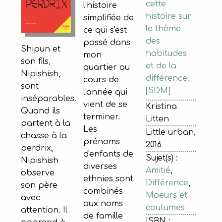
cette
l'histoire
histoire sur
simplifiée de
le thème
ce qui s'est
des
passé dans
Shipun et
habitudes
mon
son fils,
et de la
quartier au
Nipishish,
différence.
cours de
sont
[SDM]
l'année qui
inséparables.
vient de se
Kristina
Quand ils
terminer.
Litten
partent à la
Les
Little urban,
chasse à la
prénoms
2016
perdrix,
d'enfants de
Sujet(s) :
Nipishish
diverses
Amitié
,
observe
ethnies sont
Différence
,
son père
combinés
Moeurs et
avec
aux noms
coutumes
attention. Il
de famille
ISBN :