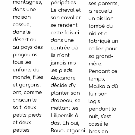
montagnes,
péripéties !
ses parents,
dans une
Le cheval et
a recueilli
maison
son cavalier
un oisillon
cossue,
se rendent
tombé du
dans le
cette fois-ci
nid et a
désert ou
dans une
fabriqué un
au pays des
contrée où
collier pour
pingouins,
ils n’ont
sa grand-
tous les
jamais mis
mère.
enfants du
les pieds.
Pendant ce
monde, filles
Alexandre
temps,
et garçons,
décide d’y
Malika a dû
ont, comme
planter son
fuir son
chacun le
drapeau, se
logis
sait, deux
mettant les
pendant la
petits pieds
Lilipersils à
nuit, s'est
et deux
dos. Eh oui,
cassé le
petites
Bouquetgarni
bras en