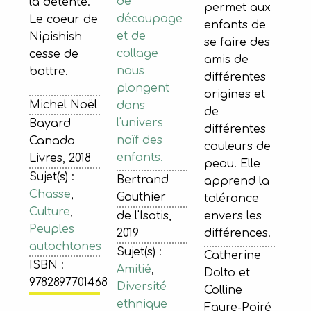
de
la détente.
permet aux
découpage
Le coeur de
enfants de
et de
Nipishish
se faire des
collage
cesse de
amis de
nous
battre.
différentes
plongent
origines et
Michel Noël
dans
de
l'univers
Bayard
différentes
naïf des
Canada
couleurs de
enfants.
Livres, 2018
peau. Elle
Sujet(s) :
Bertrand
apprend la
Chasse
,
Gauthier
tolérance
Culture
,
de l'Isatis,
envers les
Peuples
2019
différences.
autochtones
Sujet(s) :
Catherine
ISBN :
Amitié
,
Dolto et
9782897701468
Diversité
Colline
ethnique
Faure-Poiré