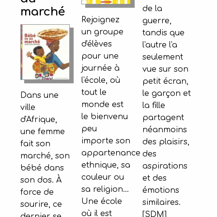
de la
marché
Rejoignez
guerre,
un groupe
tandis que
d'élèves
l'autre l'a
pour une
seulement
journée à
vue sur son
l'école, où
petit écran,
tout le
le garçon et
Dans une
monde est
la fille
ville
le bienvenu
partagent
d'Afrique,
peu
néanmoins
une femme
importe son
des plaisirs,
fait son
appartenance
des
marché, son
ethnique, sa
aspirations
bébé dans
couleur ou
et des
son dos. À
sa religion…
émotions
force de
Une école
similaires.
sourire, ce
où il est
[SDM]
dernier se