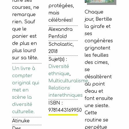
faire ses
protégées,
courses, ne
Chaque
mais
remarque
jour, Bertille
célébrées!
rien. Sauf
la girafe et
que le
Alexandra
ses
panier est
Penfold
congénères
de plus en
Scholastic,
grignotent
plus lourd
2018
les feuilles
sur sa tête.
Sujet(s) :
des cimes,
Diversité
Un livre à
se
ethnique
,
compter
désaltèrent
Multiculturalisme
,
original qui
au point
Relations
met en
d'eau et
interethniques
scène la
font ensuite
ISBN :
diversité
une sieste.
9781443169950
culturelle.
Cette
routine se
Atinuke
perpétue
Des