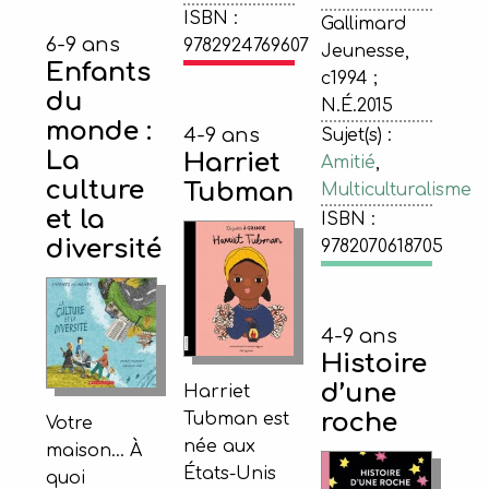
ISBN :
Gallimard
6-9 ans
9782924769607
Jeunesse,
Enfants
c1994 ;
du
N.É.2015
monde :
4-9 ans
Sujet(s) :
La
Harriet
Amitié
,
culture
Tubman
Multiculturalisme
et la
ISBN :
diversité
9782070618705
4-9 ans
Histoire
d’une
Harriet
roche
Tubman est
Votre
née aux
maison... À
États-Unis
quoi