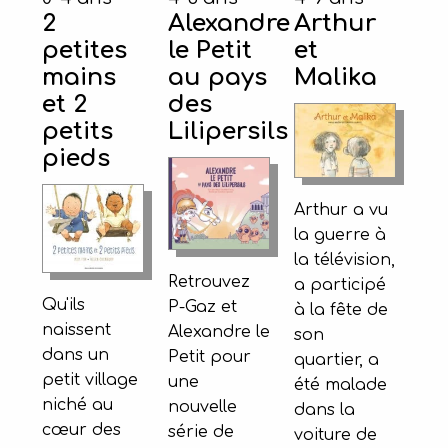
2
Alexandre
Arthur
petites
le Petit
et
mains
au pays
Malika
et 2
des
petits
Lilipersils
pieds
Arthur a vu
la guerre à
la télévision,
Retrouvez
a participé
Qu'ils
P-Gaz et
à la fête de
naissent
Alexandre le
son
dans un
Petit pour
quartier, a
petit village
une
été malade
niché au
nouvelle
dans la
cœur des
série de
voiture de