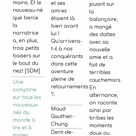
mains. Et le
et ses
jouant sur
nouveau-né
ami·es
la
que berce
étaient là
balançoire,
la
bien avant
a mangé
narratrice
lui !
des dattes
a, en plus,
Qu’arrivera-
avec sa
trois petits
t-il à nos
nouvelle
baisers sur
conquérants
amie et a
le bout du
dans cette
fait de
nez! [SDM]
aventure
terribles
pleine de
cauchemars.
Une
retournements
En
comptine
?.
alternance,
sur tous les
on raconte
nouveaux-
Maud
ainsi par
nés du
Gauthier-
bribes les
monde à
Chung
moments
lire et à
Dent-de-
doux ou
mimer.