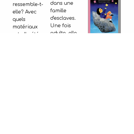
dans une
ressemble-t-
famille
elle? Avec
d'esclaves.
quels
Une fois
matériaux
adulte, elle
a-t-elle été
a réussi à
construite?
Une roche
s'enfuir vers
Alors que
traverse la
le nord du
votre
fenêtre et
pays, où
aménagement
entre dans
l'esclavage
intérieur
la maison
était
peut vous
d’une petite
interdit. Elle
sembler
fille. Craacc
est ensuite
tout à fait
! À partir de
retournée
normal,
ce moment,
dans le Sud
mais il ne
la fillette
pour aider
l'est pas
trouvera en
d'autres
nécessairement
cet objet
personnes
pour une
d’apparence