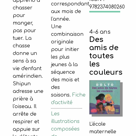
apprend à
correspondant
9782374080260
chasser
aux mois de
pour
l'année.
manger,
Une
pas pour
4-6 ans
combinaison
Des
tuer. La
originale
chasse
amis de
pour initier
donne un
toutes
les plus
sens à sa
les
jeunes à la
vie d'enfant
couleurs
séquence
amérindien.
des mois et
Shipun
des
adresse une
saisons.
Fiche
prière à
d'activité
l'oiseau. Il
Les
arrête de
illustrations
respirer et
L'école
composées
appuie sur
maternelle