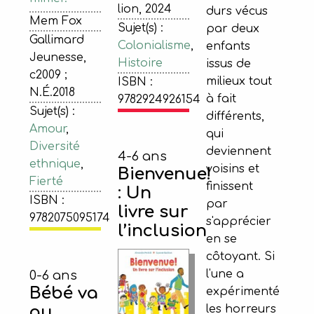
lion, 2024
durs vécus
Mem Fox
Sujet(s) :
par deux
Gallimard
Colonialisme
,
enfants
Jeunesse,
Histoire
issus de
c2009 ;
milieux tout
ISBN :
N.É.2018
à fait
9782924926154
Sujet(s) :
différents,
Amour
,
qui
Diversité
deviennent
4-6 ans
ethnique
,
voisins et
Bienvenue!
Fierté
finissent
: Un
ISBN :
par
livre sur
9782075095174
s'apprécier
l’inclusion
en se
côtoyant. Si
l'une a
0-6 ans
Bébé va
expérimenté
au
les horreurs