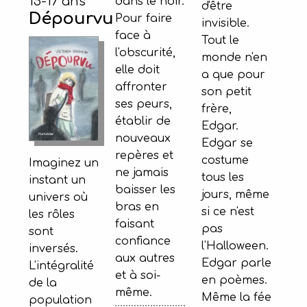
15-17 ans
dans le noir.
d'être
Dépourvu
Pour faire
invisible.
face à
Tout le
l'obscurité,
monde n'en
elle doit
a que pour
affronter
son petit
ses peurs,
frère,
établir de
Edgar.
nouveaux
Edgar se
repères et
costume
Imaginez un
ne jamais
tous les
instant un
baisser les
jours, même
univers où
bras en
si ce n'est
les rôles
faisant
pas
sont
confiance
l'Halloween.
inversés.
aux autres
Edgar parle
L'intégralité
et à soi-
en poèmes.
de la
même.
Même la fée
population