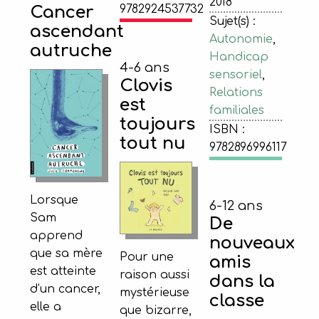
2018
Cancer
9782924537732
Sujet(s) :
ascendant
Autonomie
,
autruche
Handicap
4-6 ans
sensoriel
,
Clovis
Relations
est
familiales
toujours
ISBN :
tout nu
9782896996117
Lorsque
6-12 ans
Sam
De
apprend
nouveaux
que sa mère
Pour une
amis
est atteinte
raison aussi
dans la
d’un cancer,
mystérieuse
classe
elle a
que bizarre,