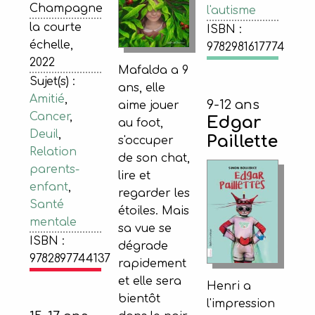
Champagne
l'autisme
la courte
ISBN :
échelle,
9782981617774
2022
Mafalda a 9
Sujet(s) :
ans, elle
Amitié
,
9-12 ans
aime jouer
Cancer
,
Edgar
au foot,
Deuil
,
Paillette
s'occuper
Relation
de son chat,
parents-
lire et
enfant
,
regarder les
Santé
étoiles. Mais
mentale
sa vue se
ISBN :
dégrade
9782897744137
rapidement
et elle sera
Henri a
bientôt
l'impression