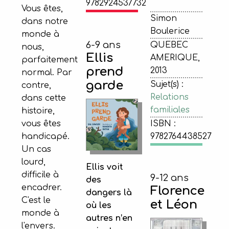
9782924537732
Vous êtes,
Simon
dans notre
Boulerice
monde à
6-9 ans
QUEBEC
nous,
Ellis
AMERIQUE,
parfaitement
prend
2013
normal. Par
garde
Sujet(s) :
contre,
Relations
dans cette
familiales
histoire,
vous êtes
ISBN :
handicapé.
9782764438527
Un cas
lourd,
Ellis voit
difficile à
9-12 ans
des
encadrer.
Florence
dangers là
C'est le
et Léon
où les
monde à
autres n’en
l'envers.