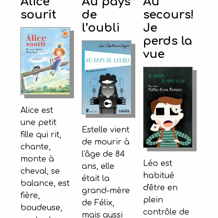
Alice
Au pays
Au
sourit
de
secours!
l’oubli
Je
perds la
vue
Alice est
une petit
Estelle vient
fille qui rit,
de mourir à
chante,
l'âge de 84
monte à
Léo est
ans, elle
cheval, se
habitué
était la
balance, est
d'être en
grand-mère
fière,
plein
de Félix,
boudeuse,
contrôle de
mais aussi