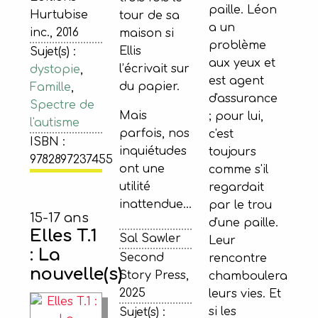
paille. Léon
Hurtubise
tour de sa
a un
inc., 2016
maison si
problème
Ellis
Sujet(s) :
aux yeux et
l’écrivait sur
dystopie
,
est agent
du papier.
Famille
,
d'assurance
Spectre de
Mais
; pour lui,
l'autisme
parfois, nos
c'est
ISBN :
inquiétudes
toujours
9782897237455
ont une
comme s'il
utilité
regardait
inattendue…
par le trou
15-17 ans
d'une paille.
Elles T.1
Sal Sawler
Leur
: La
Second
rencontre
nouvelle(s)
Story Press,
chamboulera
2025
leurs vies. Et
si les
Sujet(s) :