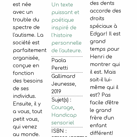
des dents
est née
Un texte
accorde des
avec un
puissant et
droits
trouble du
poétique
spéciaux à
spectre de
inspiré de
Edgar! Il est
l'autisme. La
l'histoire
grand
société est
personnelle
temps pour
parfaitement
de l'auteure.
Henri de
organisée,
Paola
montrer qui
conçue en
Peretti
il est. Mais
fonction
Gallimard
sait-il lui-
des besoins
Jeunesse,
même qui il
de ses
2019
est? Pas
individus.
Sujet(s) :
facile d'être
Ensuite, il y
Courage
,
le grand
a vous, tout
Handicap
frère d'un
petit vous,
sensoriel
enfant
qui venez
ISBN :
différent!
au monde.