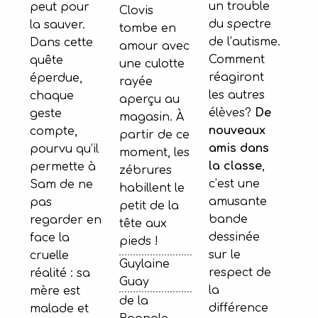
un trouble
peut pour
Clovis
du spectre
la sauver.
tombe en
de l’autisme.
Dans cette
amour avec
Comment
quête
une culotte
réagiront
éperdue,
rayée
les autres
chaque
aperçu au
élèves?
De
geste
magasin. À
nouveaux
compte,
partir de ce
amis dans
pourvu qu’il
moment, les
la classe
,
permette à
zébrures
c’est une
Sam de ne
habillent le
amusante
pas
petit de la
bande
regarder en
tête aux
dessinée
face la
pieds !
sur le
cruelle
Guylaine
respect de
réalité : sa
Guay
la
mère est
de la
différence
malade et