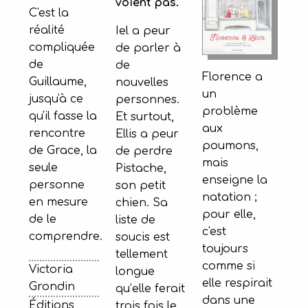
voient pas.
C'est la
réalité
Iel a peur
compliquée
de parler à
de
de
Florence a
Guillaume,
nouvelles
un
jusqu'à ce
personnes.
problème
qu'il fasse la
Et surtout,
aux
rencontre
Ellis a peur
poumons,
de Grace, la
de perdre
mais
seule
Pistache,
enseigne la
personne
son petit
natation ;
en mesure
chien. Sa
pour elle,
de le
liste de
c'est
comprendre.
soucis est
toujours
tellement
comme si
Victoria
longue
elle respirait
Grondin
qu’elle ferait
dans une
Éditions
trois fois le