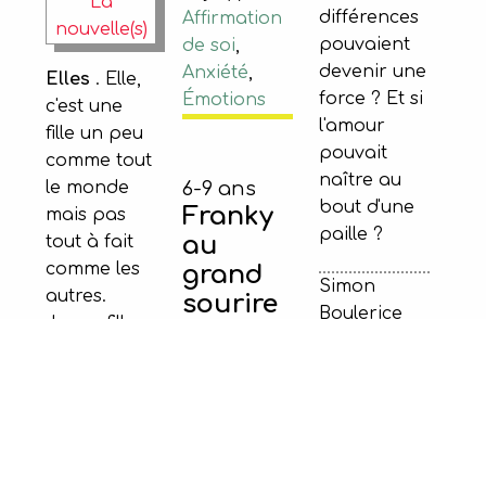
différences
Affirmation
pouvaient
de soi
,
devenir une
Anxiété
,
Elles
. Elle,
force ? Et si
Émotions
c'est une
l'amour
fille un peu
pouvait
comme tout
naître au
le monde
6-9 ans
bout d'une
Franky
mais pas
paille ?
au
tout à fait
comme les
grand
Simon
autres.
sourire
Boulerice
Jeune fille
Éditions
pétillante et
Québec
équilibrée,
Amérique,
c'est tout
2016
naturellement
Sandji, une
Sujet(s) :
qu'elle est
fillette
Acceptation