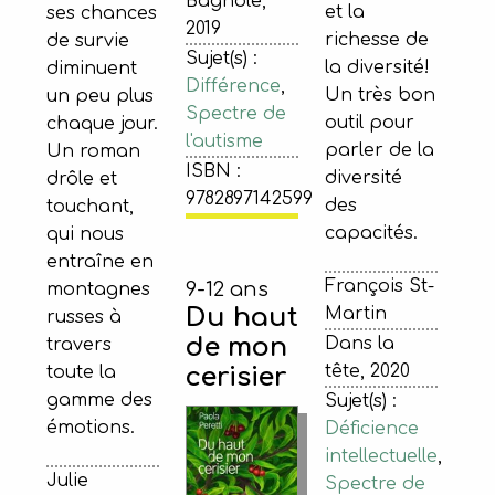
Bagnole,
et la
ses chances
2019
richesse de
de survie
Sujet(s) :
la diversité!
diminuent
Différence
,
Un très bon
un peu plus
Spectre de
outil pour
chaque jour.
l'autisme
parler de la
Un roman
ISBN :
diversité
drôle et
9782897142599
des
touchant,
capacités.
qui nous
entraîne en
François St-
9-12 ans
montagnes
Du haut
Martin
russes à
de mon
Dans la
travers
tête, 2020
cerisier
toute la
gamme des
Sujet(s) :
émotions.
Déficience
intellectuelle
,
Julie
Spectre de