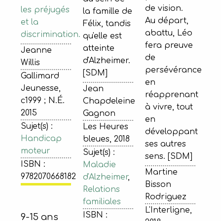
de vision.
les préjugés
la famille de
Au départ,
et la
Félix, tandis
abattu, Léo
discrimination.
qu'elle est
fera preuve
atteinte
Jeanne
de
d'Alzheimer.
Willis
persévérance
[SDM]
Gallimard
en
Jeunesse,
Jean
réapprenant
c1999 ; N.É.
Chapdeleine
à vivre, tout
2015
Gagnon
en
Sujet(s) :
Les Heures
développant
Handicap
bleues, 2018
ses autres
moteur
Sujet(s) :
sens. [SDM]
ISBN :
Maladie
Martine
9782070668182
d'Alzheimer
,
Bisson
Relations
Rodriguez
familiales
L'Interligne,
ISBN :
9-15 ans