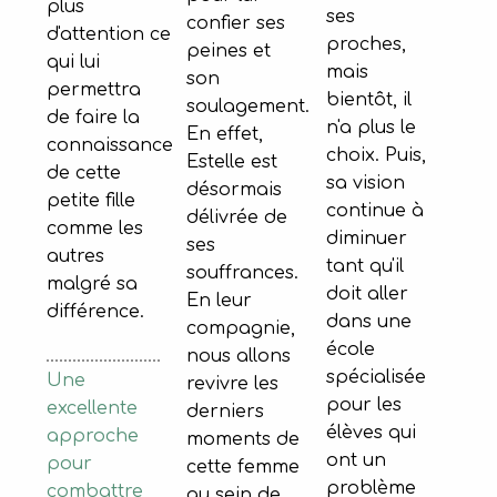
plus
ses
confier ses
d'attention ce
proches,
peines et
qui lui
mais
son
permettra
bientôt, il
soulagement.
de faire la
n'a plus le
En effet,
connaissance
choix. Puis,
Estelle est
de cette
sa vision
désormais
petite fille
continue à
délivrée de
comme les
diminuer
ses
autres
tant qu'il
souffrances.
malgré sa
doit aller
En leur
différence.
dans une
compagnie,
école
nous allons
spécialisée
Une
revivre les
pour les
excellente
derniers
élèves qui
approche
moments de
ont un
pour
cette femme
problème
combattre
au sein de