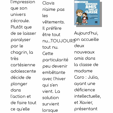
l’impression
Clovis
que son
n'aime pas
univers
les
s’écroule.
vêtements.
Plutôt que
Il préfère
Aujourd’hui,
de se laisser
être tout
on accueille
paralyser
nu...TOUJOURS
deux
par le
tout nu.
nouveaux
chagrin, la
Cette
amis dans
très
particularité
la classe de
cartésienne
peu devenir
madame
adolescente
embêtante
Caro : Julia,
décide de
avec l'hiver
ayant une
plonger
qui s'en
déficience
dans
vient. La
intellectuelle,
l’action et
solution
et Xavier,
de faire tout
survient
présentant
ce qu’elle
lorsque