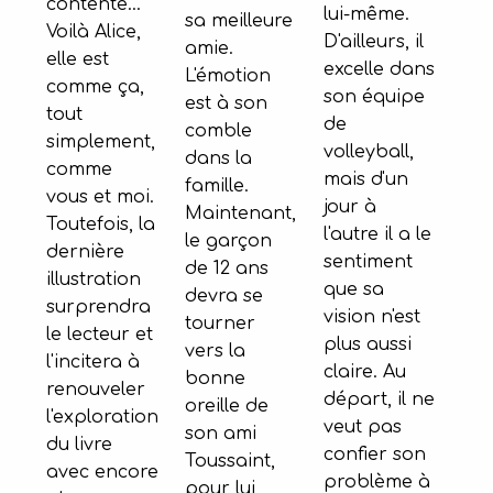
contente...
lui-même.
sa meilleure
Voilà Alice,
D'ailleurs, il
amie.
elle est
excelle dans
L'émotion
comme ça,
son équipe
est à son
tout
de
comble
simplement,
volleyball,
dans la
comme
mais d'un
famille.
vous et moi.
jour à
Maintenant,
Toutefois, la
l'autre il a le
le garçon
dernière
sentiment
de 12 ans
illustration
que sa
devra se
surprendra
vision n'est
tourner
le lecteur et
plus aussi
vers la
l'incitera à
claire. Au
bonne
renouveler
départ, il ne
oreille de
l'exploration
veut pas
son ami
du livre
confier son
Toussaint,
avec encore
problème à
pour lui