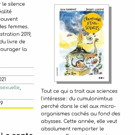
 le silence
alité
souvent
 des femmes.
stration 2019,
du livre de
ourager la
021
sexuelle
,
Tout ce qui a trait aux sciences
l’intéresse : du cumulonimbus
19
perché dans le ciel aux micro-
organismes cachés au fond des
abysses. Cette année, elle veut
absolument remporter le