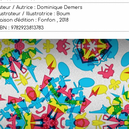
teur / Autrice : Dominique Demers
lustrateur / Illustratrice : Boum
ison d'édition :
Fonfon , 2018
BN : 9782923813783