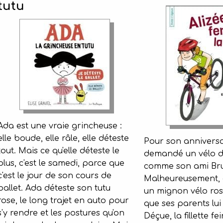
tutu
Ada est une vraie grincheuse :
elle boude, elle râle, elle déteste
Pour son anniversai
tout. Mais ce qu'elle déteste le
demandé un vélo d
plus, c'est le samedi, parce que
comme son ami Br
c'est le jour de son cours de
Malheureusement, c
ballet. Ada déteste son tutu
un mignon vélo ro
rose, le long trajet en auto pour
que ses parents lui
s'y rendre et les postures qu'on
Déçue, la fillette fei