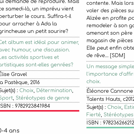
lui demande de reproduire. Mais
contente. Mais lorsq
ce samedi-là, un imprévu vient
voler des pièces su
perturber le cours. Suffira-t-il
Alizée en profite po
pour arracher à Ada la
remodeler à son g
grincheuse un petit sourire?
amenant son père
magasin de pièces
Cet album est idéal pour animer,
Elle peut enfin obt
avec humour, une discussion.
de rêve... [SDM]
Les activités sportives et
artistiques sont-elles genrées?
Un message simple 
l’importance d’affi
Élise Gravel
choix.
la Pastèque, 2016
Sujet(s) :
Choix
,
Détermination
,
Éléonore Cannone
Sport
,
Stéréotypes de genre
Talents Hauts, c2012
ISBN : 9782923841984
Sujet(s) :
Choix
,
Esti
Fierté
,
Stéréotypes
ISBN : 97823626621
0-4 ans