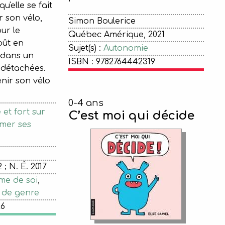
u'elle se fait
r son vélo,
Simon Boulerice
ur le
Québec Amérique, 2021
oût en
Sujet(s) :
Autonomie
 dans un
ISBN : 9782764442319
 détachées.
enir son vélo
0-4 ans
et fort sur
C’est moi qui décide
rmer ses
 ; N. É. 2017
me de soi
,
 de genre
26