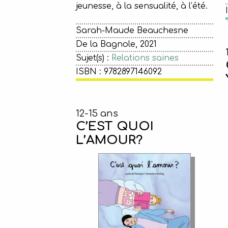
jeunesse, à la sensualité, à l’été.
Sarah-Maude Beauchesne
De la Bagnole, 2021
Sujet(s) :
Relations saines
ISBN : 9782897146092
12-15 ans
C’EST QUOI
L’AMOUR?