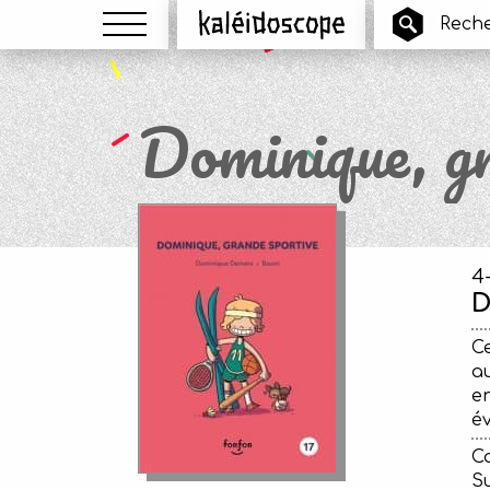
Menu
Kaléidoscope
Dominique, gr
4
D
Ce
au
en
év
Ca
Su