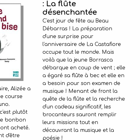
: La flûte
désenchantée
C'est jour de fête au Beau
Débarras ! La préparation
d'une surprise pour
l'anniversaire de La Castafiore
occupe tout le monde. Mais
voilà que la jeune Borrasca
débarque en coup de vent ; elle
a égaré sa flûte à bec et elle en
a besoin pour son examen de
re, Alizée a
musique ! Menant de front la
e course
quête de la flûte et la recherche
uno.
d'un cadeau significatif, les
'est plutôt
brocanteurs sauront remplir
se bonbon
leurs missions tout en
 ont acheté.
découvrant la musique et la
nt d'être
poésie !