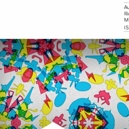
Au
Il
Ma
IS