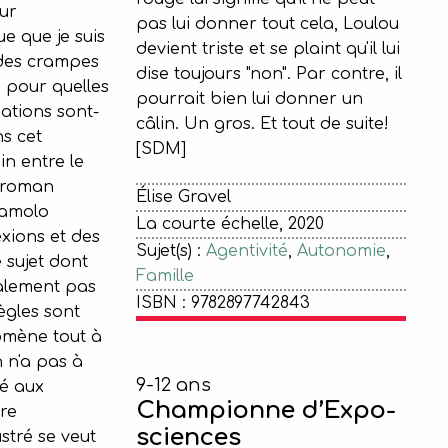
ur
pas lui donner tout cela, Loulou
e que je suis
devient triste et se plaint qu'il lui
 des crampes
dise toujours "non". Par contre, il
, pour quelles
pourrait bien lui donner un
ations sont-
câlin. Un gros. Et tout de suite!
s cet
[SDM]
n entre le
e roman
Élise Gravel
Zamolo
La courte échelle, 2020
xions et des
Sujet(s) :
Agentivité
,
Autonomie
,
 sujet dont
Famille
alement pas
ISBN : 9782897742843
ègles sont
mène tout à
n n'a pas à
9-12 ans
né aux
Championne d’Expo-
vre
sciences
stré se veut