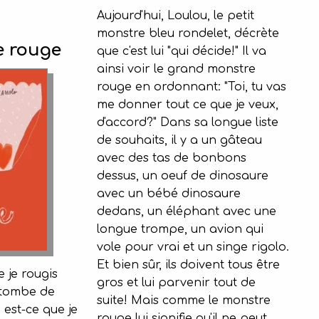
Aujourd'hui, Loulou, le petit
monstre bleu rondelet, décrète
e rouge
que c'est lui "qui décide!" Il va
ainsi voir le grand monstre
rouge en ordonnant: "Toi, tu vas
me donner tout ce que je veux,
d'accord?" Dans sa longue liste
de souhaits, il y a un gâteau
avec des tas de bonbons
dessus, un oeuf de dinosaure
avec un bébé dinosaure
dedans, un éléphant avec une
longue trompe, un avion qui
vole pour vrai et un singe rigolo.
Et bien sûr, ils doivent tous être
 je rougis
gros et lui parvenir tout de
tombe de
suite! Mais comme le monstre
est-ce que je
rouge lui signifie qu'il ne peut