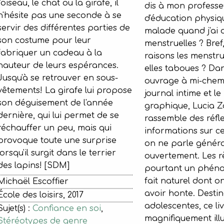
l'oiseau, le chat ou la girafe, il
dis à mon professe
n'hésite pas une seconde à se
d'éducation physiqu
servir des différentes parties de
malade quand j'ai
son costume pour leur
menstruelles ? Bref
fabriquer un cadeau à la
raisons les menstru
hauteur de leurs espérances.
elles taboues ? Dan
Jusqu'à se retrouver en sous-
ouvrage à mi-chemi
vêtements! La girafe lui propose
journal intime et l
son déguisement de l'année
graphique, Lucia 
dernière, qui lui permet de se
rassemble des réfle
réchauffer un peu, mais qui
informations sur ce
provoque toute une surprise
on ne parle génér
lorsqu'il surgit dans le terrier
ouvertement. Les r
des lapins! [SDM]
pourtant un phéno
fait naturel dont o
Michaël Escoffier
avoir honte. Desti
École des loisirs, 2017
adolescentes, ce li
Sujet(s) :
Confiance en soi
,
magnifiquement illu
Stéréotypes de genre