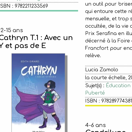
un outil pour briser
ISBN : 9782211233569
qui entoure cette ré
mensuelle, et trop 
occultée, de la vie
12-15 ans
Prix Serafina en illu
Cathryn T.1 : Avec un
décerné à la Foire 
Y et pas de E
Francfort pour enc
relève.
Lucia Zamolo
la courte échelle, 2
Sujet(s) :
Éducation 
Puberté
ISBN : 97828977438
4-6 ans