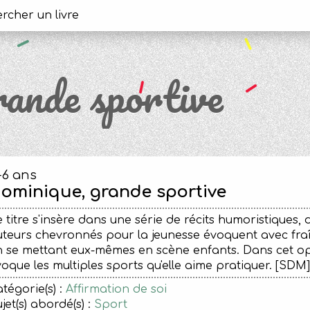
ande sportive
-6 ans
ominique, grande sportive
 titre s'insère dans une série de récits humoristiques, 
teurs chevronnés pour la jeunesse évoquent avec fraî
 se mettant eux-mêmes en scène enfants. Dans cet op
oque les multiples sports qu'elle aime pratiquer. [SDM]
tégorie(s) :
Affirmation de soi
jet(s) abordé(s) :
Sport