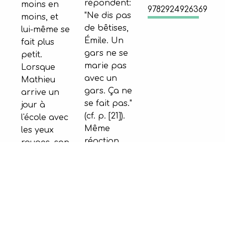
répondent:
moins en
9782924926369
"Ne dis pas
moins, et
de bêtises,
lui-même se
Émile. Un
fait plus
gars ne se
petit.
marie pas
Lorsque
avec un
Mathieu
gars. Ça ne
arrive un
se fait pas."
jour à
(cf. p. [21]).
l'école avec
Même
les yeux
réaction
rouges, son
chez
monde
Mathis.
s'écroule :
Attristé le
qui aurait
matin
cru que les
suivant,
géants
Émile se
savent