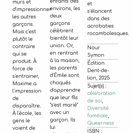
enfants des
murs et
et
environs, les
d'impressionner
s’élancent
deux
les autres
dans des
garçons
garçons.
acrobaties
célèbrent
Mais c'est
rocambolesques.
bientôt leur
plutôt le
union. Or,
contraire
Nour
en rentrant
qui se
Symon
à la maison,
produit. À
Édition
les parents
force de
Dent-de-
d'Émile sont
s'entrainer,
lion, 2025
choqués
Maxime a
Sujet(s) :
d'apprendre
l'impression
célébration
que leur fils
de
de soi
,
"s'est marié"
disparaître.
Diversité
avec un
À l'école, les
familiale
,
garçon. Ils
gens le
Queerness
lui
voient de
ISBN :