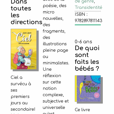
Dans
de genre
,
poésie, des
toutes
Transidentité
micro
les
ISBN :
nouvelles,
9782897811143
directions
des
fragments,
des
0-6 ans
illustrations
De quoi
pleine page
sont
ou
faits les
minimalistes.
bébés ?
Une
réflexion
Ciel a
sur cette
survécu à
notion
ses
complexe,
premiers
subjective et
jours au
universelle
secondaire!
Ce livre