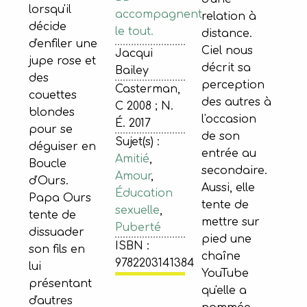
lorsqu'il
accompagnent
relation à
décide
le tout.
distance.
d'enfiler une
Ciel nous
Jacqui
jupe rose et
décrit sa
Bailey
des
perception
Casterman,
couettes
des autres à
C 2008 ; N.
blondes
l'occasion
É. 2017
pour se
de son
Sujet(s) :
déguiser en
entrée au
Amitié
,
Boucle
secondaire.
Amour
,
d'Ours.
Aussi, elle
Éducation
Papa Ours
tente de
sexuelle
,
tente de
mettre sur
Puberté
dissuader
pied une
ISBN :
son fils en
chaîne
9782203141384
lui
YouTube
présentant
qu'elle a
d'autres