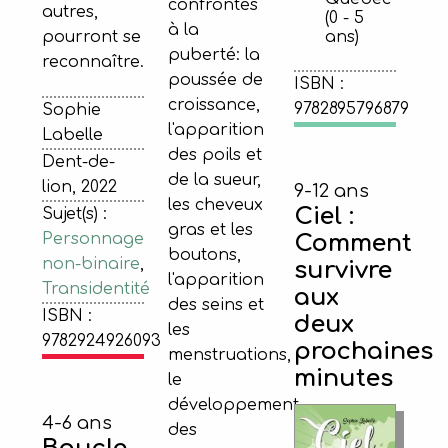
confrontés
autres,
(0 - 5
à la
pourront se
ans)
puberté: la
reconnaître.
poussée de
ISBN :
croissance,
9782895796879
Sophie
l'apparition
Labelle
des poils et
Dent-de-
de la sueur,
lion, 2022
9-12 ans
les cheveux
Ciel :
Sujet(s) :
gras et les
Comment
Personnage
boutons,
non-binaire
,
survivre
l'apparition
Transidentité
aux
des seins et
ISBN :
deux
les
9782924926093
prochaines
menstruations,
minutes
le
développement
4-6 ans
des