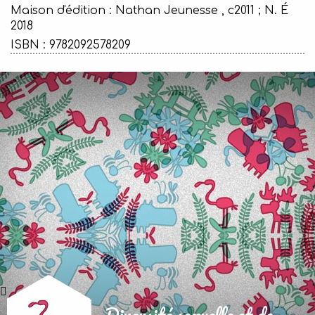
Maison d'édition :
Nathan Jeunesse , c2011 ; N. É
2018
ISBN : 9782092578209
Diversité sexuelle et de