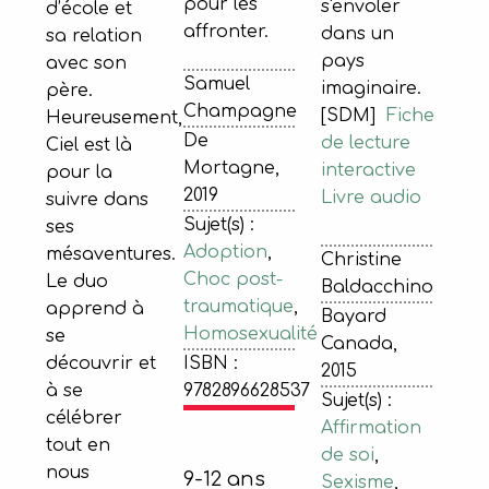
pour les
s'envoler
d’école et
affronter.
dans un
sa relation
pays
avec son
Samuel
imaginaire.
père.
Champagne
[SDM]
Fiche
Heureusement,
De
de lecture
Ciel est là
Mortagne,
interactive
pour la
2019
Livre audio
suivre dans
Sujet(s) :
ses
Adoption
,
mésaventures.
Christine
Choc post-
Le duo
Baldacchino
traumatique
,
apprend à
Bayard
Homosexualité
se
Canada,
ISBN :
découvrir et
2015
9782896628537
à se
Sujet(s) :
célébrer
Affirmation
tout en
de soi
,
nous
9-12 ans
Sexisme
,