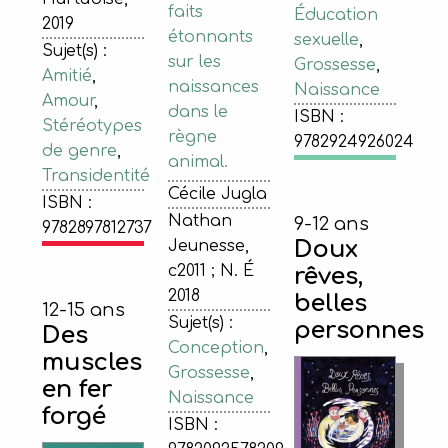
faits
Éducation
2019
étonnants
sexuelle
,
Sujet(s) :
sur les
Grossesse
,
Amitié
,
naissances
Naissance
Amour
,
dans le
ISBN :
Stéréotypes
règne
9782924926024
de genre
,
animal.
Transidentité
Cécile Jugla
ISBN :
Nathan
9-12 ans
9782897812737
Doux
Jeunesse,
c2011 ; N. É
rêves,
2018
belles
12-15 ans
Sujet(s) :
personnes
Des
Conception
,
muscles
Grossesse
,
en fer
Naissance
forgé
ISBN :