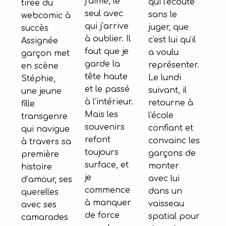
j’aime, le
qui l'écoute
tirée du
seul avec
sans le
webcomic à
qui j’arrive
juger, que
succès
à oublier. Il
c'est lui qu'il
Assignée
faut que je
a voulu
garçon met
garde la
représenter.
en scène
tête haute
Le lundi
Stéphie,
et le passé
suivant, il
une jeune
à l’intérieur.
retourne à
fille
Mais les
l'école
transgenre
souvenirs
confiant et
qui navigue
refont
convainc les
à travers sa
toujours
garçons de
première
surface, et
monter
histoire
je
avec lui
d’amour, ses
commence
dans un
querelles
à manquer
vaisseau
avec ses
de force
spatial pour
camarades