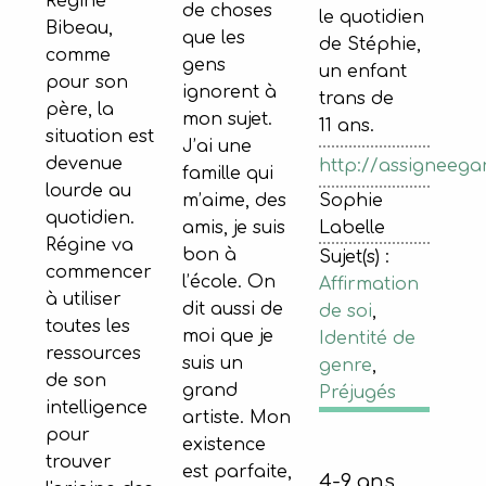
Régine
de choses
le quotidien
Bibeau,
que les
de Stéphie,
comme
gens
un enfant
pour son
ignorent à
trans de
père, la
mon sujet.
11 ans.
situation est
J’ai une
devenue
http://assigneega
famille qui
lourde au
m’aime, des
Sophie
quotidien.
amis, je suis
Labelle
Régine va
bon à
Sujet(s) :
commencer
l’école. On
Affirmation
à utiliser
dit aussi de
de soi
,
toutes les
moi que je
Identité de
ressources
suis un
genre
,
de son
grand
Préjugés
intelligence
artiste. Mon
pour
existence
trouver
est parfaite,
4-9 ans