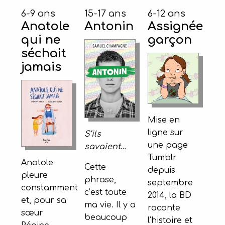
6-9 ans
15-17 ans
6-12 ans
Anatole
Antonin
Assignée
qui ne
garçon
séchait
jamais
Mise en
ligne sur
S’ils
une page
savaient…
Tumblr
Anatole
Cette
depuis
pleure
phrase,
septembre
constamment
c’est toute
2014, la BD
et, pour sa
ma vie. Il y a
raconte
sœur
beaucoup
l'histoire et