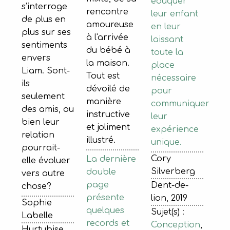
éduquer
s’interroge
rencontre
leur enfant
de plus en
amoureuse
en leur
plus sur ses
à l'arrivée
laissant
sentiments
du bébé à
toute la
envers
la maison.
place
Liam. Sont-
Tout est
nécessaire
ils
dévoilé de
pour
seulement
manière
communiquer
des amis, ou
instructive
leur
bien leur
et joliment
expérience
relation
illustré.
unique.
pourrait-
Cory
La dernière
elle évoluer
Silverberg
double
vers autre
page
Dent-de-
chose?
présente
lion, 2019
Sophie
quelques
Sujet(s) :
Labelle
records et
Conception
,
Hurtubise,