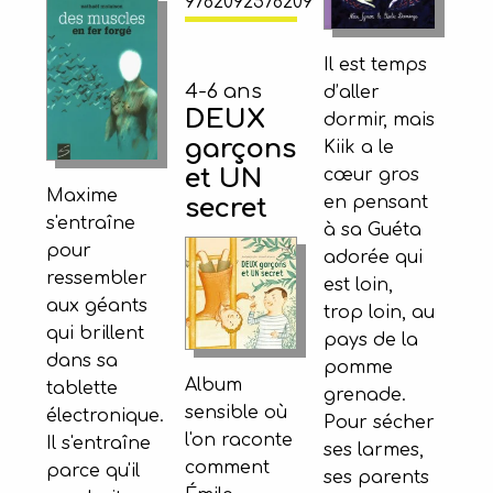
9782092578209
Il est temps
4-6 ans
d’aller
DEUX
dormir, mais
garçons
Kiik a le
et UN
cœur gros
Maxime
en pensant
secret
s'entraîne
à sa Guéta
pour
adorée qui
ressembler
est loin,
aux géants
trop loin, au
qui brillent
pays de la
dans sa
pomme
Album
tablette
grenade.
sensible où
électronique.
Pour sécher
l'on raconte
Il s'entraîne
ses larmes,
comment
parce qu'il
ses parents