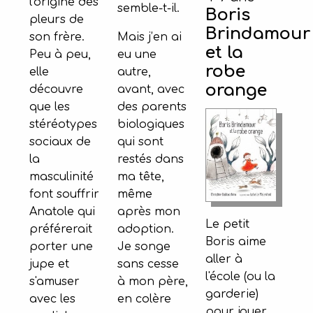
l'origine des
semble-t-il.
Boris
pleurs de
Brindamour
Mais j’en ai
son frère.
et la
eu une
Peu à peu,
robe
autre,
elle
orange
avant, avec
découvre
des parents
que les
biologiques
stéréotypes
qui sont
sociaux de
restés dans
la
ma tête,
masculinité
même
font souffrir
après mon
Anatole qui
Le petit
adoption.
préférerait
Boris aime
Je songe
porter une
aller à
sans cesse
jupe et
l'école (ou la
à mon père,
s'amuser
garderie)
en colère
avec les
pour jouer,