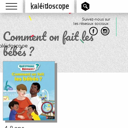
Menu
Kaléidoscope
Suivez-nous sur
les réseaux sociaux :
Comment on fait les
bébés ?