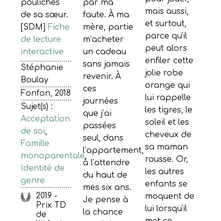
par ma
pouliches
mais aussi,
faute. À ma
de sa sœur.
et surtout,
mère, partie
[SDM]
Fiche
parce qu'il
m’acheter
de lecture
peut alors
un cadeau
interactive
enfiler cette
sans jamais
Stéphanie
jolie robe
revenir. À
Boulay
orange qui
ces
Fonfon, 2018
lui rappelle
journées
Sujet(s) :
les tigres, le
que j’ai
Acceptation
soleil et les
passées
de soi
,
cheveux de
seul, dans
Famille
sa maman
l’appartement,
monoparentale
,
rousse. Or,
à l’attendre
Identité de
les autres
du haut de
genre
enfants se
mes six ans.
2019 -
moquent de
Je pense à
Prix TD
lui lorsqu'il
la chance
de