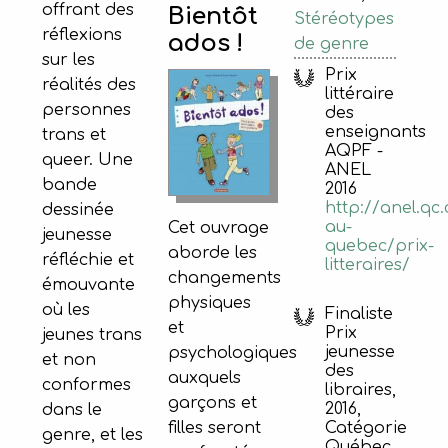
offrant des
Bientôt
Stéréotypes
réflexions
ados !
de genre
sur les
Prix
réalités des
littéraire
personnes
des
enseignants
trans et
AQPF -
queer. Une
ANEL
bande
2016
http://anel.qc.
dessinée
au-
Cet ouvrage
jeunesse
quebec/prix-
aborde les
réfléchie et
litteraires/
changements
émouvante
physiques
où les
Finaliste
et
Prix
jeunes trans
jeunesse
psychologiques
et non
des
auxquels
conformes
libraires,
garçons et
2016,
dans le
filles seront
Catégorie
genre, et les
Québec