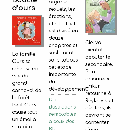
Boucle
organes
d’ours
sexuels, les
érections,
etc. Le tout
est divisé en
douze
Ciel va
chapitres et
bientôt
soulignent
La famille
débuter le
sans tabous
Ours se
secondaire.
cet étape
déguise en
Son
importante
vue du
amoureux,
du
grand
Erikur,
développement.
carnaval de
retourne à
la forêt.
Des
Reykjavik et,
Petit Ours
illustrations
dès lors, ils
cause tout
semblables
devront se
un émoi à
à ceux des
contenter
son père
BD
d'une