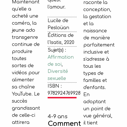
qu'est
Maintenant
raconte la
l'amour.
qu’elle a
conception,
acheté une
la gestation
Lucile de
caméra, la
et la
Pesloüan
jeune ado
naissance
Éditions de
transgenre
de manière
l'Isatis, 2020
continue de
parfaitement
Sujet(s) :
produire
inclusive et
Affirmation
toutes
s'adresse à
de soi
,
sortes de
tous les
Diversité
vidéos pour
types de
sexuelle
alimenter
familles et
ISBN :
sa chaîne
d'enfants.
9782924769928
YouTube. Le
En
succès
adoptant
grandissant
un point de
de celle-ci
vue général,
4-9 ans
attirera
Comment
il tient