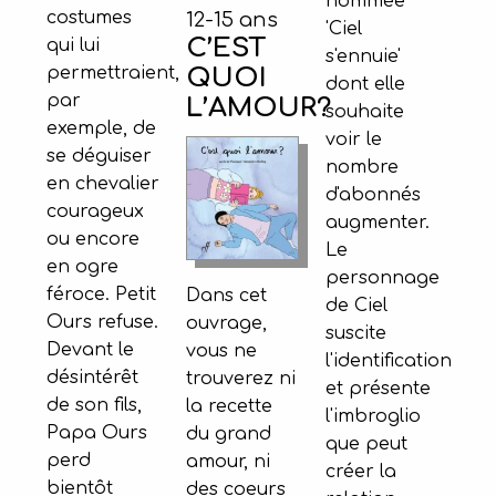
nommée
costumes
12-15 ans
'Ciel
C’EST
qui lui
s'ennuie'
QUOI
permettraient,
dont elle
par
L’AMOUR?
souhaite
exemple, de
voir le
se déguiser
nombre
en chevalier
d'abonnés
courageux
augmenter.
ou encore
Le
en ogre
personnage
féroce. Petit
Dans cet
de Ciel
Ours refuse.
ouvrage,
suscite
Devant le
vous ne
l'identification
désintérêt
trouverez ni
et présente
de son fils,
la recette
l'imbroglio
Papa Ours
du grand
que peut
perd
amour, ni
créer la
bientôt
des coeurs