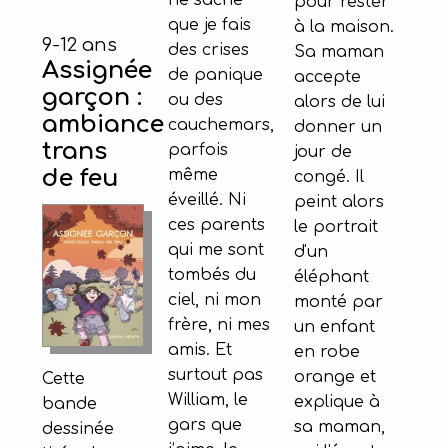
pour rester
que je fais
à la maison.
9-12 ans
des crises
Sa maman
Assignée
de panique
accepte
garçon :
ou des
alors de lui
ambiance
cauchemars,
donner un
trans
parfois
jour de
de feu
même
congé. Il
éveillé. Ni
peint alors
ces parents
le portrait
qui me sont
d'un
tombés du
éléphant
ciel, ni mon
monté par
frère, ni mes
un enfant
amis. Et
en robe
surtout pas
orange et
Cette
William, le
explique à
bande
gars que
sa maman,
dessinée