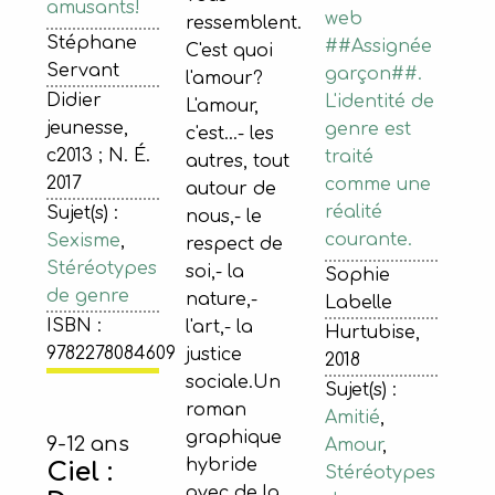
amusants!
web
ressemblent.
Stéphane
##Assignée
C'est quoi
Servant
garçon##.
l'amour?
Didier
L'identité de
L'amour,
jeunesse,
genre est
c'est...- les
c2013 ; N. É.
traité
autres, tout
2017
comme une
autour de
réalité
Sujet(s) :
nous,- le
courante.
Sexisme
,
respect de
Stéréotypes
soi,- la
Sophie
de genre
nature,-
Labelle
ISBN :
l'art,- la
Hurtubise,
9782278084609
justice
2018
sociale.Un
Sujet(s) :
roman
Amitié
,
graphique
9-12 ans
Amour
,
hybride
Ciel :
Stéréotypes
avec de la