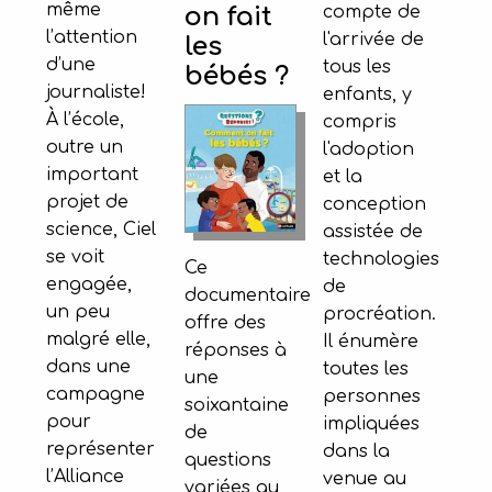
même
compte de
on fait
l’attention
l'arrivée de
les
d’une
tous les
bébés ?
journaliste!
enfants, y
À l’école,
compris
outre un
l'adoption
important
et la
projet de
conception
science, Ciel
assistée de
se voit
technologies
Ce
engagée,
de
documentaire
un peu
procréation.
offre des
malgré elle,
Il énumère
réponses à
dans une
toutes les
une
campagne
personnes
soixantaine
pour
impliquées
de
représenter
dans la
questions
l’Alliance
venue au
variées au