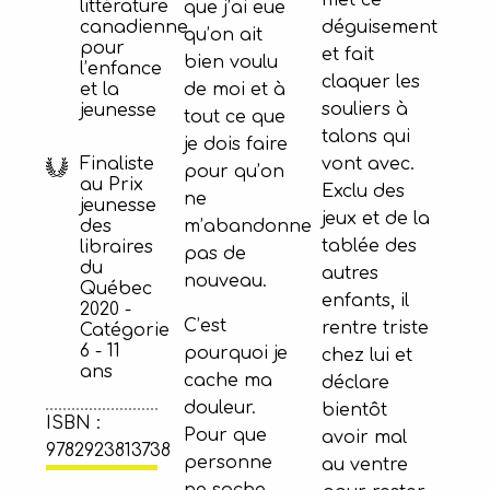
met ce
littérature
que j’ai eue
canadienne
déguisement
qu’on ait
pour
et fait
bien voulu
l’enfance
claquer les
de moi et à
et la
souliers à
jeunesse
tout ce que
talons qui
je dois faire
Finaliste
vont avec.
pour qu’on
au Prix
Exclu des
ne
jeunesse
jeux et de la
m’abandonne
des
tablée des
libraires
pas de
du
autres
nouveau.
Québec
enfants, il
2020 -
C’est
rentre triste
Catégorie
6 - 11
pourquoi je
chez lui et
ans
cache ma
déclare
douleur.
bientôt
ISBN :
Pour que
avoir mal
9782923813738
personne
au ventre
ne sache