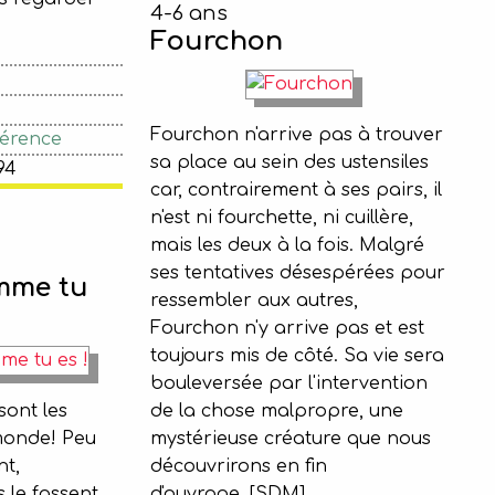
4-6 ans
Fourchon
Fourchon n'arrive pas à trouver
férence
sa place au sein des ustensiles
94
car, contrairement à ses pairs, il
n'est ni fourchette, ni cuillère,
mais les deux à la fois. Malgré
ses tentatives désespérées pour
mme tu
ressembler aux autres,
Fourchon n'y arrive pas et est
toujours mis de côté. Sa vie sera
bouleversée par l'intervention
sont les
de la chose malpropre, une
monde! Peu
mystérieuse créature que nous
nt,
découvrirons en fin
s le fassent
d'ouvrage. [SDM]