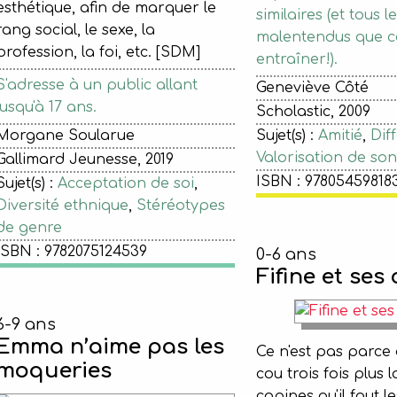
esthétique, afin de marquer le
similaires (et tous l
rang social, le sexe, la
malentendus que c
profession, la foi, etc. [SDM]
entraîner!).
S'adresse à un public allant
Geneviève Côté
jusqu'à 17 ans.
Scholastic, 2009
Morgane Soularue
Sujet(s) :
Amitié
,
Dif
Valorisation de so
Gallimard Jeunesse, 2019
ISBN : 97805459818
Sujet(s) :
Acceptation de soi
,
Diversité ethnique
,
Stéréotypes
de genre
ISBN : 9782075124539
0-6 ans
Fifine et ses
6-9 ans
Emma n’aime pas les
Ce n'est pas parce 
moqueries
cou trois fois plus 
copines qu'il faut l