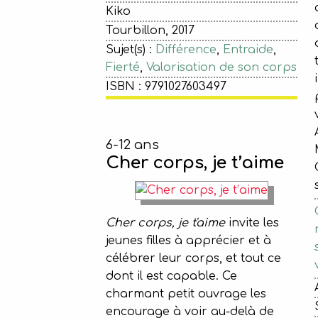
Kiko
Tourbillon, 2017
Sujet(s) :
Différence
,
Entraide
,
Fierté
,
Valorisation de son corps
ISBN : 9791027603497
6-12 ans
Cher corps, je t’aime
Cher corps, je t'aime
invite les
jeunes filles à apprécier et à
célébrer leur corps, et tout ce
dont il est capable. Ce
charmant petit ouvrage les
encourage à voir au-delà de