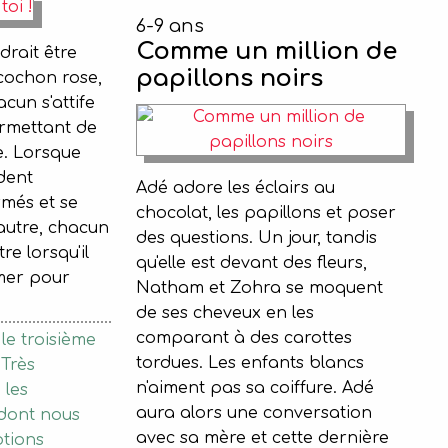
6-9 ans
Comme un million de
drait être
papillons noirs
cochon rose,
cun s'attife
ermettant de
e. Lorsque
dent
Adé adore les éclairs au
rmés et se
chocolat, les papillons et poser
autre, chacun
des questions. Un jour, tandis
re lorsqu'il
qu'elle est devant des fleurs,
imer pour
Natham et Zohra se moquent
de ses cheveux en les
comparant à des carottes
 le troisième
tordues. Les enfants blancs
 Très
n'aiment pas sa coiffure. Adé
 les
aura alors une conversation
 dont nous
avec sa mère et cette dernière
tions