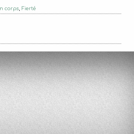
on corps
,
Fierté