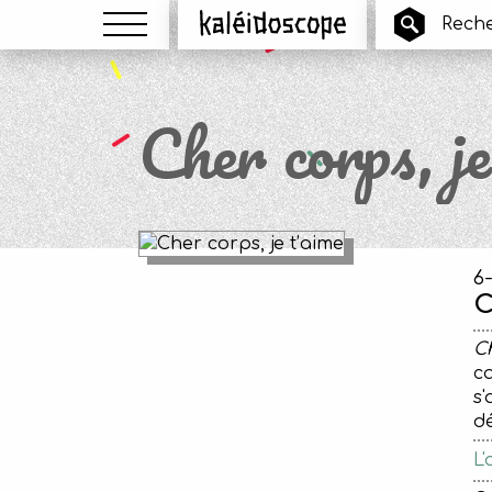
Menu
Kaléidoscope
Cher corps, je
6
C
Ch
ca
s'
d
L'