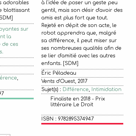
es adorables
à l'idée de poser un geste peu
 blottissant
gentil, mais son désir d'avoir des
 [SDM]
amis est plus fort que tout.
Rejeté en dépit de son acte, le
oyantes sur
robot apprendra que, malgré
nt la
sa différence, il peut miser sur
e de ces
ses nombreuses qualités afin de
s.
se lier d'amitié avec les autres
enfants. [SDM]
Éric Péladeau
férence
,
Vents d'Ouest, 2017
Sujet(s) :
Différence
,
Intimidation
97
Finaliste en 2018 - Prix
littéraire Le Droit
ISBN : 9782895374947