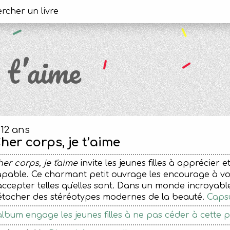
 t’aime
-12 ans
her corps, je t’aime
er corps, je t'aime
invite les jeunes filles à apprécier e
pable. Ce charmant petit ouvrage les encourage à voi
accepter telles qu'elles sont. Dans un monde incroyabl
étacher des stéréotypes modernes de la beauté.
Capsu
album engage les jeunes filles à ne pas céder à cette p