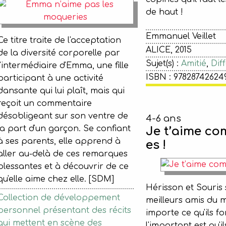
de haut !
Emmanuel Veillet
Ce titre traite de l'acceptation
ALICE, 2015
de la diversité corporelle par
Sujet(s) :
Amitié
,
Dif
l'intermédiaire d'Emma, une fille
ISBN : 97828742624
participant à une activité
dansante qui lui plaît, mais qui
reçoit un commentaire
désobligeant sur son ventre de
4-6 ans
la part d'un garçon. Se confiant
Je t’aime co
à ses parents, elle apprend à
es !
aller au-delà de ces remarques
blessantes et à découvrir de ce
qu'elle aime chez elle. [SDM]
Hérisson et Souris 
Collection de développement
meilleurs amis du 
personnel présentant des récits
importe ce qu'ils fo
qui mettent en scène des
l'important est qu'il