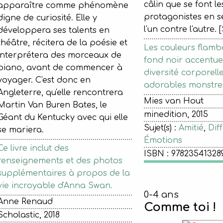
câlin que se font l
apparaître comme phénomène
protagonistes en se
digne de curiosité. Elle y
l'un contre l'autre.
développera ses talents en
théâtre, récitera de la poésie et
Les couleurs flamb
interprétera des morceaux de
fond noir accentue
piano, avant de commencer à
diversité corporell
voyager. C'est donc en
adorables monstre
Angleterre, qu'elle rencontrera
Mies van Hout
Martin Van Buren Bates, le
minedition, 2015
Géant du Kentucky avec qui elle
Sujet(s) :
Amitié
,
Dif
se mariera.
Émotions
Ce livre inclut des
ISBN : 97823541328
renseignements et des photos
supplémentaires à propos de la
vie incroyable d'Anna Swan.
0-4 ans
Anne Renaud
Comme toi !
Scholastic, 2018