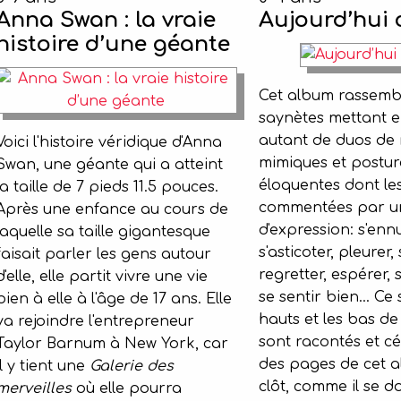
Anna Swan : la vraie
Aujourd’hui 
histoire d’une géante
Cet album rassemb
saynètes mettant 
autant de duos de
Voici l'histoire véridique d'Anna
mimiques et postur
Swan, une géante qui a atteint
éloquentes dont les
la taille de 7 pieds 11.5 pouces.
commentées par un
Après une enfance au cours de
d'expression: s'ennu
laquelle sa taille gigantesque
s'asticoter, pleurer,
faisait parler les gens autour
regretter, espérer, s
d'elle, elle partit vivre une vie
se sentir bien... Ce
bien à elle à l'âge de 17 ans. Elle
hauts et les bas de 
va rejoindre l'entrepreneur
sont racontés et cél
Taylor Barnum à New York, car
des pages de cet a
il y tient une
Galerie des
clôt, comme il se do
merveilles
où elle pourra