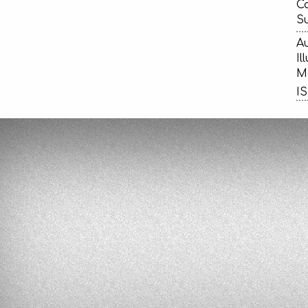
Ca
Su
Au
Il
Ma
IS