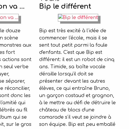
on va …
Bip le différent
le douze
Bip est très excité à l'idée de
en scène
commencer l'école, mais il se
 monstres aux
sent tout petit parmi la foule
es fort
d'enfants. C'est que Bip est
 actions sont
différent: il est un robot de cinq
 seul verbe
ans. Timide, sa boîte vocale
yer,
déraille lorsqu'il doit se
 se séparer,
présenter devant les autres
e réconcilier,
élèves, ce qui entraîne Bruno,
 sont donc les
un garçon costaud et grognon,
l'amitié qui
à le mettre au défi de détruire le
ébrés au fil
château de blocs d'une
lbum qui se
camarade s'il veut se joindre à
it, sur le gros
son équipe. Bip est peu emballé