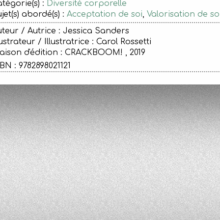
tégorie(s) :
Diversité corporelle
jet(s) abordé(s) :
Acceptation de soi
,
Valorisation de s
teur / Autrice : Jessica Sanders
lustrateur / Illustratrice : Carol Rossetti
ison d'édition :
CRACKBOOM! , 2019
BN : 9782898021121