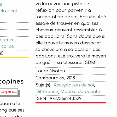
va lui ouvrir une piste de
es
réflexion pour parvenir à
ela peut
l'acceptation de soi. Ensuite, Adé
essaie de trouver en quoi ses
cheveux peuvent ressembler à
des papillons. Sans doute que si
férence
,
elle trouve le moyen d'associer
n corps
sa chevelure à sa passion des
35
papillons, elle trouvera le moyen
de guérir sa blessure. [SDM]
Laure Nsafou
Cambourakis, 2018
 copines
Sujet(s) :
Acceptation de soi
,
Différence
,
Modèle de beauté
ISBN : 9782366243529
qu'on a le
long que ses
es regarder