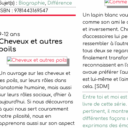
Sujet(s) :
Biographie
,
Différence
ISBN : 9781443169547
Un lapin blanc vou
comme son ami le 
et inversement. Cha
9-12 ans
d'accessoires lui p
Cheveux et autres
ressembler à l'autr
poils
tous deux se regar
finalement transfo
reconnaissent en l'
avoue préférer l'aut
Un ouvrage sur les cheveux et
est lui-même et l'a
les poils, sur leurs rôles dans
cela. [SDM]
l'anatomie humaine, mais aussi
sur leurs rôles sociaux, d'hier à
Entre toi et moi est
aujourd'hui. Si nous découvrons
livre de cette série.
à quoi nous sert couramment
pertinent, il montre
notre pilosité, nous en
différentes façons
apprenons aussi sur son aspect
exprimons des émo