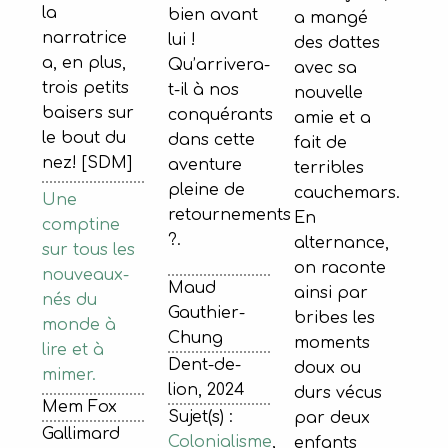
la
bien avant
a mangé
narratrice
lui !
des dattes
a, en plus,
Qu’arrivera-
avec sa
trois petits
t-il à nos
nouvelle
baisers sur
conquérants
amie et a
le bout du
dans cette
fait de
nez! [SDM]
aventure
terribles
pleine de
cauchemars.
Une
retournements
En
comptine
?.
alternance,
sur tous les
on raconte
nouveaux-
Maud
ainsi par
nés du
Gauthier-
bribes les
monde à
Chung
moments
lire et à
Dent-de-
doux ou
mimer.
lion, 2024
durs vécus
Mem Fox
Sujet(s) :
par deux
Gallimard
Colonialisme
,
enfants