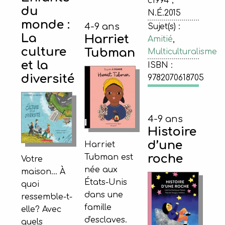
c1994 ;
du
N.É.2015
monde :
4-9 ans
Sujet(s) :
La
Harriet
Amitié
,
culture
Tubman
Multiculturalisme
et la
ISBN :
diversité
9782070618705
4-9 ans
Histoire
d’une
Harriet
roche
Tubman est
Votre
née aux
maison... À
États-Unis
quoi
dans une
ressemble-t-
famille
elle? Avec
d'esclaves.
quels