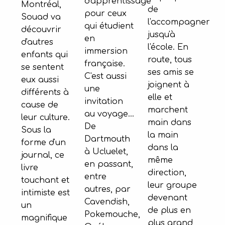
d'apprentissage
Montréal,
de
pour ceux
Souad va
l'accompagner
qui étudient
découvrir
jusqu'à
en
d'autres
l'école. En
immersion
enfants qui
route, tous
française.
se sentent
ses amis se
C'est aussi
eux aussi
joignent à
une
différents à
elle et
invitation
cause de
marchent
au voyage...
leur culture.
main dans
De
Sous la
la main
Dartmouth
forme d'un
dans la
à Ucluelet,
journal, ce
même
en passant,
livre
direction,
entre
touchant et
leur groupe
autres, par
intimiste est
devenant
Cavendish,
un
de plus en
Pokemouche,
magnifique
plus grand,