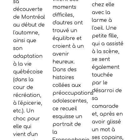
sa
chez elle
moments
découverte
avec la
difficiles,
de Montréal
larme à
d'autres ont
au début de
l'oeil. Une
trouvé un
l'automne,
petite fille,
équilibre et
ainsi que
qui a assisté
croient à un
son
à la scène,
avenir
adaptation
se sent
heureux.
à la vie
également
Dans des
québécoise
touchée
histoires
(dans la
par le
collées aux
cour de
désarroi de
préoccupations
récréation,
sa
adolescentes,
à l'épicerie,
camarade
ce recueil
etc.). Un
et, après en
esquisse un
choc pour
avoir glissé
portrait de
elle qui
un mot à
la
vient d'un
ses copains,