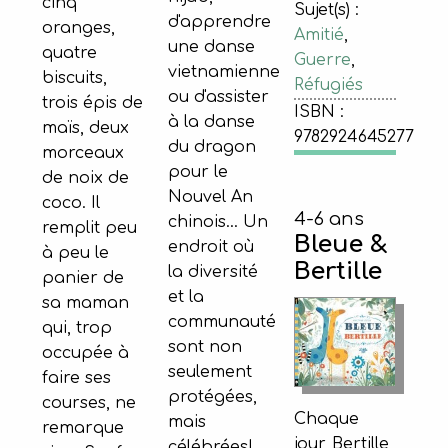
cinq
Sujet(s) :
d'apprendre
oranges,
Amitié
,
une danse
quatre
Guerre
,
vietnamienne
biscuits,
Réfugiés
ou d'assister
trois épis de
ISBN :
à la danse
maïs, deux
9782924645277
du dragon
morceaux
pour le
de noix de
Nouvel An
coco. Il
4-6 ans
chinois… Un
remplit peu
Bleue &
endroit où
à peu le
Bertille
la diversité
panier de
et la
sa maman
communauté
qui, trop
sont non
occupée à
seulement
faire ses
protégées,
courses, ne
Chaque
mais
remarque
jour, Bertille
célébrées!