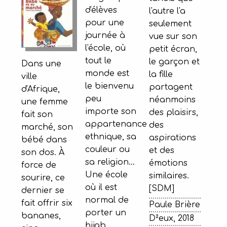
d'élèves
l'autre l'a
pour une
seulement
journée à
vue sur son
l'école, où
petit écran,
tout le
le garçon et
Dans une
monde est
la fille
ville
le bienvenu
partagent
d'Afrique,
peu
néanmoins
une femme
importe son
des plaisirs,
fait son
appartenance
des
marché, son
ethnique, sa
aspirations
bébé dans
couleur ou
et des
son dos. À
sa religion…
émotions
force de
Une école
similaires.
sourire, ce
où il est
[SDM]
dernier se
normal de
fait offrir six
Paule Brière
porter un
bananes,
D²eux, 2018
hijab,