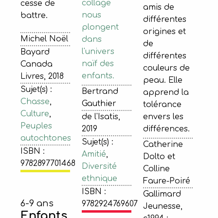
collage
cesse de
amis de
nous
battre.
différentes
plongent
origines et
Michel Noël
dans
de
l'univers
Bayard
différentes
naïf des
Canada
couleurs de
enfants.
Livres, 2018
peau. Elle
Sujet(s) :
Bertrand
apprend la
Chasse
,
Gauthier
tolérance
Culture
,
de l'Isatis,
envers les
Peuples
2019
différences.
autochtones
Sujet(s) :
Catherine
ISBN :
Amitié
,
Dolto et
9782897701468
Diversité
Colline
ethnique
Faure-Poiré
ISBN :
Gallimard
6-9 ans
9782924769607
Jeunesse,
Enfants