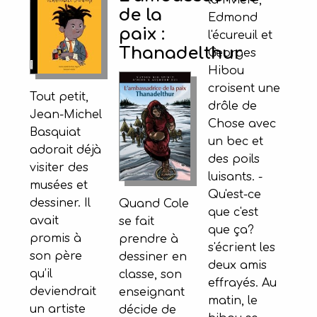
la rivière,
de la
Edmond
paix :
l'écureuil et
Thanadelthur
Georges
Hibou
croisent une
Tout petit,
drôle de
Jean-Michel
Chose avec
Basquiat
un bec et
adorait déjà
des poils
visiter des
luisants. -
musées et
Qu'est-ce
dessiner. Il
Quand Cole
que c'est
avait
se fait
que ça?
promis à
prendre à
s'écrient les
son père
dessiner en
deux amis
qu’il
classe, son
effrayés. Au
deviendrait
enseignant
matin, le
un artiste
décide de