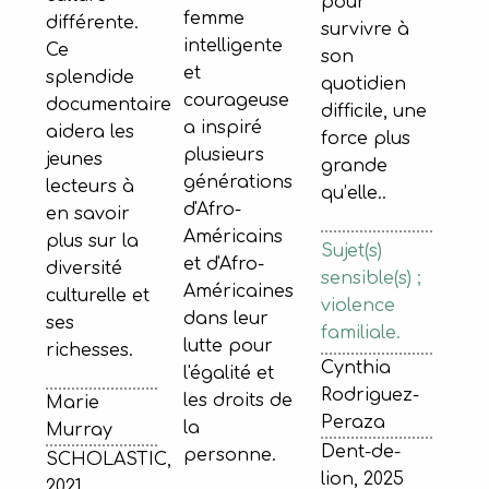
pour
femme
différente.
survivre à
intelligente
Ce
son
et
splendide
quotidien
courageuse
documentaire
difficile, une
a inspiré
aidera les
force plus
plusieurs
jeunes
grande
générations
lecteurs à
qu’elle..
d'Afro-
en savoir
Américains
plus sur la
Sujet(s)
et d'Afro-
diversité
sensible(s) ;
Américaines
culturelle et
violence
dans leur
ses
familiale.
lutte pour
richesses.
Cynthia
l'égalité et
Rodriguez-
les droits de
Marie
Peraza
la
Murray
Dent-de-
personne.
SCHOLASTIC,
lion, 2025
2021