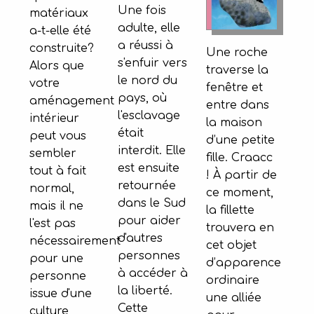
Une fois
matériaux
adulte, elle
a-t-elle été
a réussi à
construite?
Une roche
s'enfuir vers
Alors que
traverse la
le nord du
votre
fenêtre et
pays, où
aménagement
entre dans
l'esclavage
intérieur
la maison
était
peut vous
d’une petite
interdit. Elle
sembler
fille. Craacc
est ensuite
tout à fait
! À partir de
retournée
normal,
ce moment,
dans le Sud
mais il ne
la fillette
pour aider
l'est pas
trouvera en
d'autres
nécessairement
cet objet
personnes
pour une
d’apparence
à accéder à
personne
ordinaire
la liberté.
issue d'une
une alliée
Cette
culture