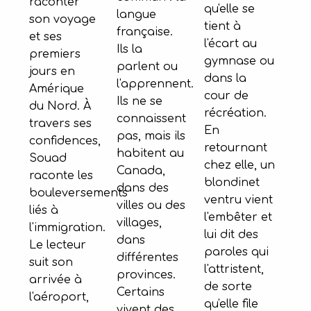
raconter
qu'elle se
langue
son voyage
tient à
française.
et ses
l'écart au
Ils la
premiers
gymnase ou
parlent ou
jours en
dans la
l'apprennent.
Amérique
cour de
Ils ne se
du Nord. À
récréation.
connaissent
travers ses
En
pas, mais ils
confidences,
retournant
habitent au
Souad
chez elle, un
Canada,
raconte les
blondinet
dans des
bouleversements
ventru vient
villes ou des
liés à
l'embêter et
villages,
l'immigration.
lui dit des
dans
Le lecteur
paroles qui
différentes
suit son
l'attristent,
provinces.
arrivée à
de sorte
Certains
l'aéroport,
qu'elle file
vivent des