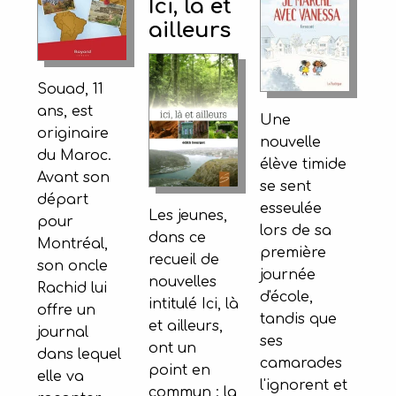
Ici, là et
ailleurs
Souad, 11
ans, est
Une
originaire
nouvelle
du Maroc.
élève timide
Avant son
se sent
départ
esseulée
Les jeunes,
pour
lors de sa
dans ce
Montréal,
première
recueil de
son oncle
journée
nouvelles
Rachid lui
d'école,
intitulé Ici, là
offre un
tandis que
et ailleurs,
journal
ses
ont un
dans lequel
camarades
point en
elle va
l'ignorent et
commun : la