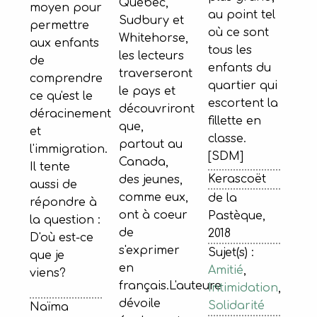
Québec,
moyen pour
au point tel
Sudbury et
permettre
où ce sont
Whitehorse,
aux enfants
tous les
les lecteurs
de
enfants du
traverseront
comprendre
quartier qui
le pays et
ce qu'est le
escortent la
découvriront
déracinement
fillette en
que,
et
classe.
partout au
l'immigration.
[SDM]
Canada,
Il tente
Kerascoët
des jeunes,
aussi de
comme eux,
de la
répondre à
ont à coeur
Pastèque,
la question :
de
2018
D'où est-ce
s'exprimer
Sujet(s) :
que je
en
Amitié
,
viens?
français.L'auteure
Intimidation
,
dévoile
Solidarité
Naïma