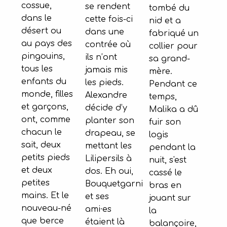
cossue,
se rendent
tombé du
dans le
cette fois-ci
nid et a
désert ou
dans une
fabriqué un
au pays des
contrée où
collier pour
pingouins,
ils n’ont
sa grand-
tous les
jamais mis
mère.
enfants du
les pieds.
Pendant ce
monde, filles
Alexandre
temps,
et garçons,
décide d’y
Malika a dû
ont, comme
planter son
fuir son
chacun le
drapeau, se
logis
sait, deux
mettant les
pendant la
petits pieds
Lilipersils à
nuit, s'est
et deux
dos. Eh oui,
cassé le
petites
Bouquetgarni
bras en
mains. Et le
et ses
jouant sur
nouveau-né
ami·es
la
que berce
étaient là
balançoire,