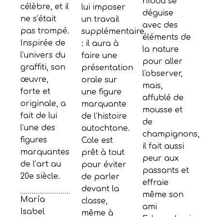
hibou se
célèbre, et il
lui imposer
déguise
ne s’était
un travail
avec des
pas trompé.
supplémentaire
éléments de
Inspirée de
: il aura à
la nature
l’univers du
faire une
pour aller
graffiti, son
présentation
l'observer,
œuvre,
orale sur
mais,
forte et
une figure
affublé de
originale, a
marquante
mousse et
fait de lui
de l’histoire
de
l’une des
autochtone.
champignons,
figures
Cole est
il fait aussi
marquantes
prêt à tout
peur aux
de l’art au
pour éviter
passants et
20e siècle.
de parler
effraie
devant la
même son
María
classe,
ami
Isabel
même à