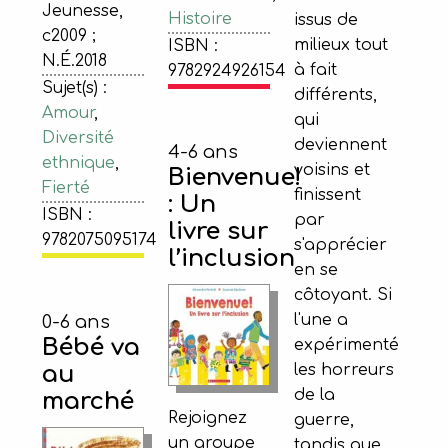
Jeunesse,
Histoire
issus de
c2009 ;
milieux tout
ISBN :
N.É.2018
à fait
9782924926154
Sujet(s) :
différents,
Amour
,
qui
Diversité
deviennent
4-6 ans
ethnique
,
voisins et
Bienvenue!
Fierté
finissent
: Un
ISBN :
par
livre sur
9782075095174
s'apprécier
l’inclusion
en se
côtoyant. Si
l'une a
0-6 ans
Bébé va
expérimenté
au
les horreurs
de la
marché
Rejoignez
guerre,
un groupe
tandis que