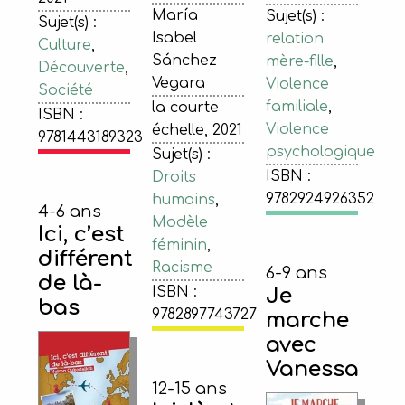
María
Sujet(s) :
Sujet(s) :
Isabel
relation
Culture
,
Sánchez
mère-fille
,
Découverte
,
Vegara
Violence
Société
familiale
,
la courte
ISBN :
Violence
échelle, 2021
9781443189323
psychologique
Sujet(s) :
ISBN :
Droits
9782924926352
humains
,
4-6 ans
Modèle
Ici, c’est
féminin
,
différent
Racisme
6-9 ans
de là-
Je
ISBN :
bas
9782897743727
marche
avec
Vanessa
12-15 ans