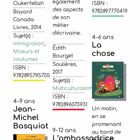
également
Oukerfellah
ISBN :
des aspects
9782897770419
Bayard
de son
Canada
métier
Livres, 2014
d'écrivaine.
Sujet(s) :
4-6 ans
La
Immigration
,
Édith
Moeurs et
chose
Bourget
coutumes
Soulières,
ISBN :
2017
9782895795735
Sujet(s) :
Multiculturalisme
ISBN :
4-9 ans
9782896073931
Jean-
Un matin,
Michel
en se
promenant
Basquiat
9-12 ans
au bord de
L’ambassadrice