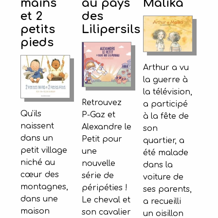
mains
au pays
Malika
et 2
des
petits
Lilipersils
pieds
Arthur a vu
la guerre à
la télévision,
Retrouvez
a participé
Qu'ils
P-Gaz et
à la fête de
naissent
Alexandre le
son
dans un
Petit pour
quartier, a
petit village
une
été malade
niché au
nouvelle
dans la
cœur des
série de
voiture de
montagnes,
péripéties !
ses parents,
dans une
Le cheval et
a recueilli
maison
son cavalier
un oisillon