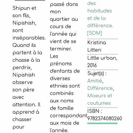
des
passé dans
Shipun et
habitudes
mon
son fils,
et de la
quartier au
Nipishish,
différence.
cours de
sont
[SDM]
l'année qui
inséparables.
vient de se
Kristina
Quand ils
terminer.
Litten
partent à la
Les
Little urban,
chasse à la
prénoms
2016
perdrix,
d'enfants de
Sujet(s) :
Nipishish
diverses
Amitié
,
observe
ethnies sont
Différence
,
son père
combinés
Moeurs et
avec
aux noms
coutumes
attention. Il
de famille
ISBN :
apprend à
correspondant
9782374080260
chasser
aux mois de
pour
l'année.