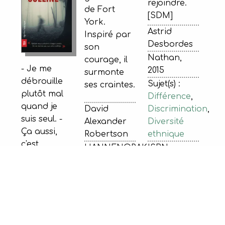
rejoindre.
de Fort
[SDM]
York.
Astrid
Inspiré par
Desbordes
son
Nathan,
courage, il
- Je me
2015
surmonte
débrouille
Sujet(s) :
ses craintes.
plutôt mal
Différence
,
quand je
Discrimination
,
David
suis seul. -
Diversité
Alexander
Ça aussi,
ethnique
Robertson
c'est
ISBN :
HANNENORAK,
l'euphémisme
9782092552766
2020
du siècle. Si
Sujet(s) :
ça peut te
Détermination
,
réconforter,
Modèle
9-12 ans
tu ne seras
féminin
,
La
pas tout
Premières