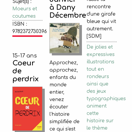
Sujet(s) :
à Dany
rencontre
Moeurs et
Décembre
d'une girafe
coutumes
bleue qui vit
ISBN :
autrement.
9782372730396
[SDM]
De jolies et
expressives
15-17 ans
Coeur
illustrations
Approchez,
tout en
de
approchez,
rondeurs
enfants du
perdrix
ainsi que
monde
des jeux
entier,
typographiques
venez
animent
écouter
cette
l'histoire
histoire sur
simplifiée de
le thème
ce qui s'est