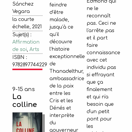
Edmond qui
Sánchez
feindre
ne le
Vegara
d’être
reconnaît
la courte
malade,
pas. Ceci ne
échelle, 2021
jusqu’à ce
l'arrête pas
qu’il
Sujet(s) :
et il part
découvre
Affirmation
faire
l’histoire
de soi
,
Arts
connaissance
exceptionnelle
ISBN :
avec cet
de
9782897744229
individu pas
Thanadelthur,
si effrayant
ambassadrice
que ça
de la paix
9-15 ans
finalement
entre les
La
et qui n'a
Cris et les
colline
besoin que
Dénés et
d'un petit
interprète
pont pour
du
les
gouverneur