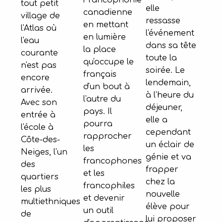
Francophonie
tout petit
elle
canadienne
village de
ressasse
en mettant
l'Atlas où
l'événement
en lumière
l'eau
dans sa tête
la place
courante
toute la
qu'occupe le
n'est pas
soirée. Le
français
encore
lendemain,
d'un bout à
arrivée.
à l'heure du
l'autre du
Avec son
déjeuner,
pays. Il
entrée à
elle a
pourra
l'école à
cependant
rapprocher
Côte-des-
un éclair de
les
Neiges, l'un
génie et va
francophones
des
frapper
et les
quartiers
chez la
francophiles
les plus
nouvelle
et devenir
multiethniques
élève pour
un outil
de
lui proposer