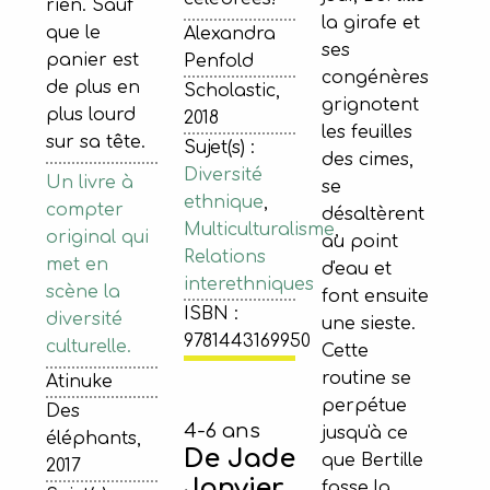
rien. Sauf
la girafe et
que le
Alexandra
ses
panier est
Penfold
congénères
de plus en
Scholastic,
grignotent
plus lourd
2018
les feuilles
sur sa tête.
Sujet(s) :
des cimes,
Diversité
Un livre à
se
ethnique
,
compter
désaltèrent
Multiculturalisme
,
original qui
au point
Relations
met en
d'eau et
interethniques
scène la
font ensuite
ISBN :
diversité
une sieste.
9781443169950
culturelle.
Cette
routine se
Atinuke
perpétue
Des
4-6 ans
jusqu'à ce
éléphants,
De Jade
que Bertille
2017
Janvier
fasse la