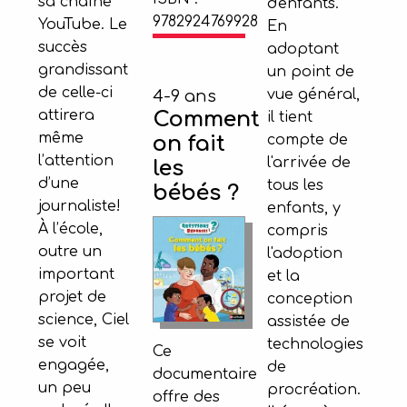
sa chaîne
d'enfants.
9782924769928
YouTube. Le
En
succès
adoptant
grandissant
un point de
de celle-ci
vue général,
4-9 ans
attirera
Comment
il tient
même
compte de
on fait
l’attention
l'arrivée de
les
d’une
tous les
bébés ?
journaliste!
enfants, y
À l’école,
compris
outre un
l'adoption
important
et la
projet de
conception
science, Ciel
assistée de
se voit
technologies
Ce
engagée,
de
documentaire
un peu
procréation.
offre des