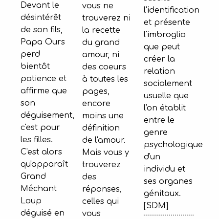
Devant le
vous ne
l'identification
désintérêt
trouverez ni
et présente
de son fils,
la recette
l'imbroglio
Papa Ours
du grand
que peut
perd
amour, ni
créer la
bientôt
des coeurs
relation
patience et
à toutes les
socialement
affirme que
pages,
usuelle que
son
encore
l'on établit
déguisement,
moins une
entre le
c'est pour
définition
genre
les filles.
de l'amour.
psychologique
C'est alors
Mais vous y
d'un
qu'apparaît
trouverez
individu et
Grand
des
ses organes
Méchant
réponses,
génitaux.
Loup
celles qui
[SDM]
déguisé en
vous