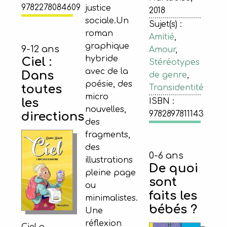
9782278084609
justice
2018
sociale.Un
Sujet(s) :
roman
Amitié
,
graphique
9-12 ans
Amour
,
hybride
Ciel :
Stéréotypes
avec de la
Dans
de genre
,
poésie, des
toutes
Transidentité
micro
les
ISBN :
nouvelles,
9782897811143
directions
des
fragments,
des
0-6 ans
illustrations
De quoi
pleine page
sont
ou
faits les
minimalistes.
bébés ?
Une
réflexion
Ciel a