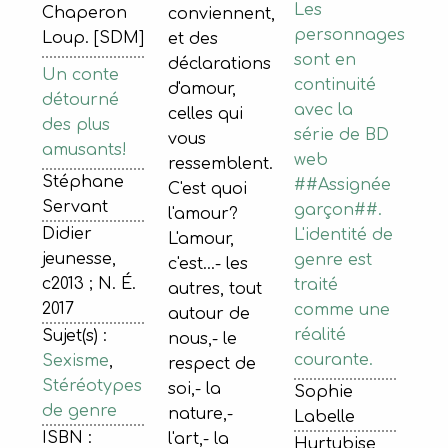
Les
Chaperon
conviennent,
personnages
Loup. [SDM]
et des
sont en
déclarations
Un conte
continuité
d'amour,
détourné
avec la
celles qui
des plus
série de BD
vous
amusants!
web
ressemblent.
Stéphane
##Assignée
C'est quoi
Servant
garçon##.
l'amour?
Didier
L'identité de
L'amour,
jeunesse,
genre est
c'est...- les
c2013 ; N. É.
traité
autres, tout
2017
comme une
autour de
réalité
Sujet(s) :
nous,- le
courante.
Sexisme
,
respect de
Stéréotypes
soi,- la
Sophie
de genre
nature,-
Labelle
ISBN :
l'art,- la
Hurtubise,