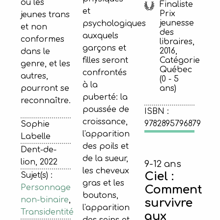
où les
Finaliste
et
Prix
jeunes trans
jeunesse
psychologiques
et non
des
auxquels
conformes
libraires,
garçons et
2016,
dans le
filles seront
Catégorie
genre, et les
Québec
confrontés
autres,
(0 - 5
à la
pourront se
ans)
puberté: la
reconnaître.
poussée de
ISBN :
croissance,
9782895796879
Sophie
l'apparition
Labelle
des poils et
Dent-de-
de la sueur,
lion, 2022
9-12 ans
les cheveux
Ciel :
Sujet(s) :
gras et les
Comment
Personnage
boutons,
non-binaire
,
survivre
l'apparition
Transidentité
aux
des seins et