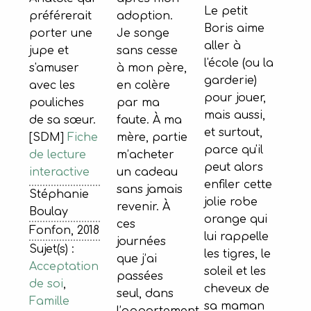
Le petit
adoption.
préférerait
Boris aime
Je songe
porter une
aller à
sans cesse
jupe et
l'école (ou la
à mon père,
s'amuser
garderie)
en colère
avec les
pour jouer,
par ma
pouliches
mais aussi,
faute. À ma
de sa sœur.
et surtout,
mère, partie
[SDM]
Fiche
parce qu'il
m’acheter
de lecture
peut alors
un cadeau
interactive
enfiler cette
sans jamais
Stéphanie
jolie robe
revenir. À
Boulay
orange qui
ces
Fonfon, 2018
lui rappelle
journées
Sujet(s) :
les tigres, le
que j’ai
Acceptation
soleil et les
passées
de soi
,
cheveux de
seul, dans
Famille
sa maman
l’appartement,