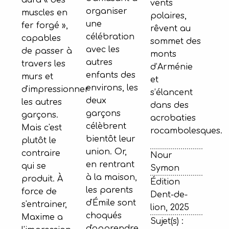
aura « des
vents
organiser
muscles en
polaires,
une
fer forgé »,
rêvent au
célébration
capables
sommet des
avec les
de passer à
monts
autres
travers les
d’Arménie
enfants des
murs et
et
environs, les
d'impressionner
s’élancent
deux
les autres
dans des
garçons
garçons.
acrobaties
célèbrent
Mais c'est
rocambolesques.
bientôt leur
plutôt le
union. Or,
contraire
Nour
en rentrant
qui se
Symon
à la maison,
produit. À
Édition
les parents
force de
Dent-de-
d'Émile sont
s'entrainer,
lion, 2025
choqués
Maxime a
Sujet(s) :
d'apprendre