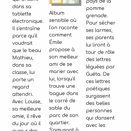
pays de la
dans sa
pomme
Album
tablette
grenade.
sensible où
électronique.
Pour sécher
l'on raconte
Il s'entraîne
ses larmes,
comment
parce qu'il
ses parents
Émile
voudrait
lui liront à
propose à
que le beau
tour de rôle
son meilleur
Mathieu,
des lettres
ami de se
dans sa
léguées par
marier avec
classe, lui
Guéta. De
lui, lorsqu'il
porte un
ces lettres
trouve une
regard
poétiques
bague dans
attendri.
surgissent
le carré de
Avec Louise,
des belles
sable du
sa meilleure
personnes
parc de son
amie, il rêve
qui dansent
quartier.
du jour où il
avec les
S'amusant à