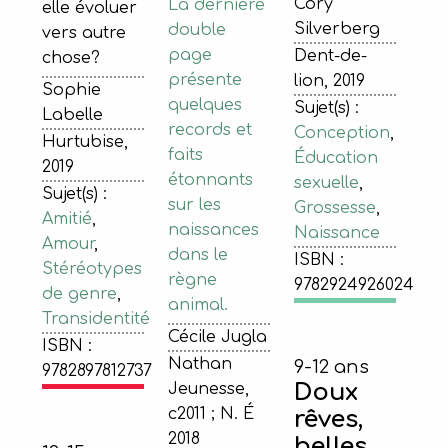
Cory
La dernière
elle évoluer
Silverberg
double
vers autre
page
Dent-de-
chose?
présente
lion, 2019
Sophie
quelques
Sujet(s) :
Labelle
records et
Conception
,
Hurtubise,
faits
Éducation
2019
étonnants
sexuelle
,
Sujet(s) :
sur les
Grossesse
,
Amitié
,
naissances
Naissance
Amour
,
dans le
ISBN :
Stéréotypes
règne
9782924926024
de genre
,
animal.
Transidentité
Cécile Jugla
ISBN :
Nathan
9-12 ans
9782897812737
Doux
Jeunesse,
c2011 ; N. É
rêves,
2018
belles