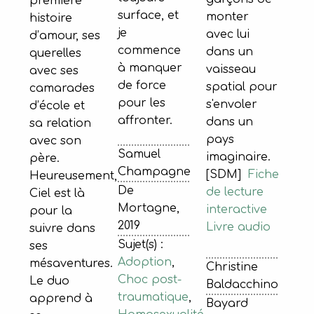
première
surface, et
monter
histoire
je
avec lui
d’amour, ses
commence
dans un
querelles
à manquer
vaisseau
avec ses
de force
spatial pour
camarades
pour les
s'envoler
d’école et
affronter.
dans un
sa relation
pays
avec son
Samuel
imaginaire.
père.
Champagne
[SDM]
Fiche
Heureusement,
De
de lecture
Ciel est là
Mortagne,
interactive
pour la
2019
Livre audio
suivre dans
Sujet(s) :
ses
Adoption
,
mésaventures.
Christine
Choc post-
Le duo
Baldacchino
traumatique
,
apprend à
Bayard