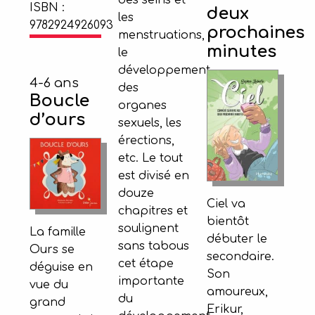
ISBN :
deux
les
9782924926093
prochaines
menstruations,
minutes
le
développement
4-6 ans
des
Boucle
organes
d’ours
sexuels, les
érections,
etc. Le tout
est divisé en
douze
Ciel va
chapitres et
bientôt
soulignent
La famille
débuter le
sans tabous
Ours se
secondaire.
cet étape
déguise en
Son
importante
vue du
amoureux,
du
grand
Erikur,