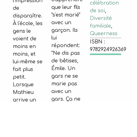
l'impression
célébration
que leur fils
de
de soi
,
"s'est marié"
disparaître.
Diversité
avec un
À l'école, les
familiale
,
garçon. Ils
gens le
Queerness
lui
voient de
ISBN :
répondent:
moins en
9782924926369
"Ne dis pas
moins, et
de bêtises,
lui-même se
Émile. Un
fait plus
gars ne se
petit.
marie pas
Lorsque
avec un
Mathieu
gars. Ça ne
arrive un
se fait pas."
jour à
(cf. p. [21]).
l'école avec
Même
les yeux
réaction
rouges, son