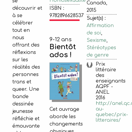
Homosexualité
se
Canada,
ISBN :
découvrir et
2015
9782896628537
à se
Sujet(s) :
célébrer
Affirmation
tout en
de soi
,
nous
9-12 ans
Sexisme
,
offrant des
Bientôt
Stéréotypes
réflexions
ados !
de genre
sur les
Prix
réalités des
littéraire
personnes
des
enseignants
trans et
AQPF -
queer. Une
ANEL
bande
2016
http://anel.qc.
dessinée
au-
Cet ouvrage
jeunesse
quebec/prix-
aborde les
réfléchie et
litteraires/
changements
émouvante
physiques