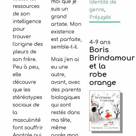
moi que je
Identité de
ressources
suis un
genre
,
de son
grand
Préjugés
intelligence
artiste. Mon
pour
existence
trouver
est parfaite,
4-9 ans
l'origine des
semble-t-il.
Boris
pleurs de
Brindamour
Mais j’en ai
son frère.
et la
eu une
Peu à peu,
robe
autre,
elle
orange
avant, avec
découvre
des parents
que les
biologiques
stéréotypes
qui sont
sociaux de
restés dans
la
ma tête,
masculinité
même
font souffrir
après mon
Anatole qui