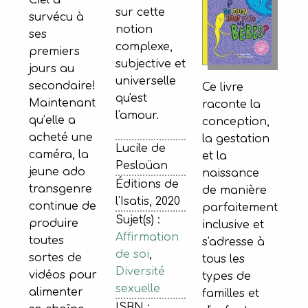
sur cette
survécu à
notion
ses
complexe,
premiers
subjective et
jours au
universelle
secondaire!
Ce livre
qu'est
Maintenant
raconte la
l'amour.
qu’elle a
conception,
acheté une
la gestation
Lucile de
caméra, la
et la
Pesloüan
jeune ado
naissance
Éditions de
transgenre
de manière
l'Isatis, 2020
continue de
parfaitement
Sujet(s) :
produire
inclusive et
Affirmation
toutes
s'adresse à
de soi
,
sortes de
tous les
Diversité
vidéos pour
types de
sexuelle
alimenter
familles et
ISBN :