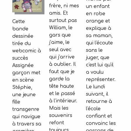
frère, ni mes
un enfant
amis. Et
en robe
surtout pas
orange et
Cette
William, le
explique à
bande
gars que
sa maman,
dessinée
j’aime, le
qui l'écoute
tirée du
seul avec
sans le
webcomic à
qui j’arrive
juger, que
succès
à oublier. Il
c'est lui qu'il
Assignée
faut que je
a voulu
garçon met
garde la
représenter.
en scène
tête haute
Le lundi
Stéphie,
et le passé
suivant, il
une jeune
à l’intérieur.
retourne à
fille
Mais les
l'école
transgenre
souvenirs
confiant et
qui navigue
refont
convainc les
à travers sa
toujours
garçons de