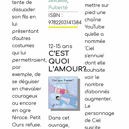
sexuelle
,
tente de
mettre sur
Puberté
dissuader
pied une
ISBN :
son fils en
chaîne
9782203141384
lui
YouTube
présentant
qu'elle a
d'autres
nommée
costumes
12-15 ans
'Ciel
C’EST
qui lui
s'ennuie'
QUOI
permettraient,
dont elle
par
L’AMOUR?
souhaite
exemple, de
voir le
se déguiser
nombre
en chevalier
d'abonnés
courageux
augmenter.
ou encore
Le
en ogre
personnage
féroce. Petit
Dans cet
de Ciel
Ours refuse.
ouvrage,
suscite