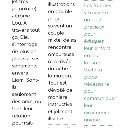
(et très
illustrations
Les familles
populaire)
en double
y trouveront
Jérôme-
page
un outil
Lou. À
suivent un
précieux
travers tout
couple
pour
ça, Ciel
mixte, de sa
éduquer
s’interroge
rencontre
leur enfant
de plus en
amoureuse
en leur
plus sur ses
à l'arrivée
laissant
sentiments
du bébé à
toute la
envers
la maison.
place
Liam. Sont-
Tout est
nécessaire
ils
dévoilé de
pour
seulement
manière
communiquer
des amis, ou
instructive
leur
bien leur
et joliment
expérience
relation
illustré.
unique.
pourrait-