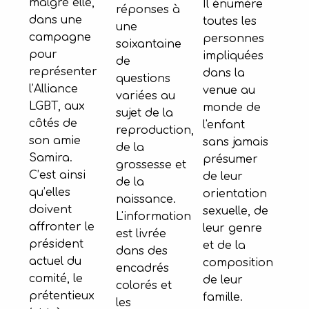
malgré elle,
Il énumère
réponses à
dans une
toutes les
une
campagne
personnes
soixantaine
pour
impliquées
de
représenter
dans la
questions
l’Alliance
venue au
variées au
LGBT, aux
monde de
sujet de la
côtés de
l'enfant
reproduction,
son amie
sans jamais
de la
Samira.
présumer
grossesse et
C’est ainsi
de leur
de la
qu’elles
orientation
naissance.
doivent
sexuelle, de
L'information
affronter le
leur genre
est livrée
président
et de la
dans des
actuel du
composition
encadrés
comité, le
de leur
colorés et
prétentieux
famille.
les