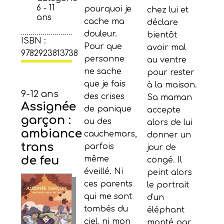
6 - 11
pourquoi je
chez lui et
ans
cache ma
déclare
douleur.
bientôt
ISBN :
Pour que
avoir mal
9782923813738
personne
au ventre
ne sache
pour rester
que je fais
à la maison.
9-12 ans
des crises
Sa maman
Assignée
de panique
accepte
garçon :
ou des
alors de lui
ambiance
cauchemars,
donner un
trans
parfois
jour de
de feu
même
congé. Il
éveillé. Ni
peint alors
ces parents
le portrait
qui me sont
d'un
tombés du
éléphant
ciel, ni mon
monté par