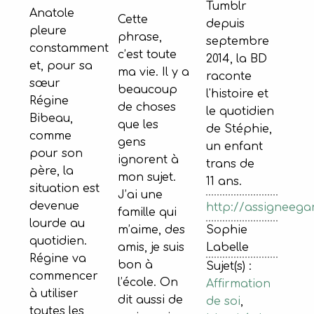
Tumblr
Anatole
Cette
depuis
pleure
phrase,
septembre
constamment
c’est toute
2014, la BD
et, pour sa
ma vie. Il y a
raconte
sœur
beaucoup
l'histoire et
Régine
de choses
le quotidien
Bibeau,
que les
de Stéphie,
comme
gens
un enfant
pour son
ignorent à
trans de
père, la
mon sujet.
11 ans.
situation est
J’ai une
devenue
http://assigneega
famille qui
lourde au
m’aime, des
Sophie
quotidien.
amis, je suis
Labelle
Régine va
bon à
Sujet(s) :
commencer
l’école. On
Affirmation
à utiliser
dit aussi de
de soi
,
toutes les