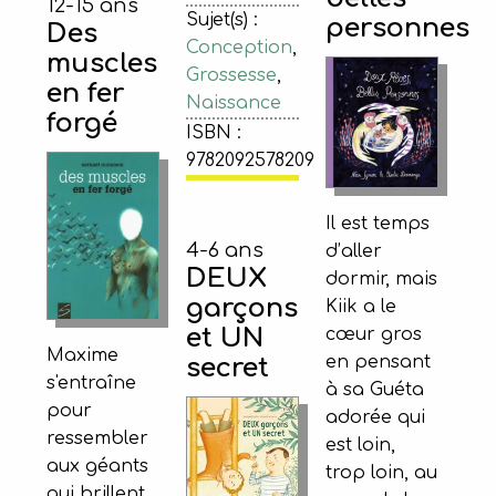
12-15 ans
Sujet(s) :
personnes
Des
Conception
,
muscles
Grossesse
,
en fer
Naissance
forgé
ISBN :
9782092578209
Il est temps
4-6 ans
d’aller
DEUX
dormir, mais
garçons
Kiik a le
et UN
cœur gros
Maxime
en pensant
secret
s'entraîne
à sa Guéta
pour
adorée qui
ressembler
est loin,
aux géants
trop loin, au
qui brillent