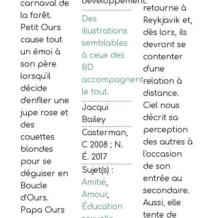
développement.
carnaval de
retourne à
la forêt.
Des
Reykjavik et,
Petit Ours
illustrations
dès lors, ils
cause tout
semblables
devront se
un émoi à
à ceux des
contenter
son père
BD
d'une
lorsqu'il
accompagnent
relation à
décide
le tout.
distance.
d'enfiler une
Ciel nous
Jacqui
jupe rose et
décrit sa
Bailey
des
perception
Casterman,
couettes
des autres à
C 2008 ; N.
blondes
l'occasion
É. 2017
pour se
de son
Sujet(s) :
déguiser en
entrée au
Amitié
,
Boucle
secondaire.
Amour
,
d'Ours.
Aussi, elle
Éducation
Papa Ours
tente de