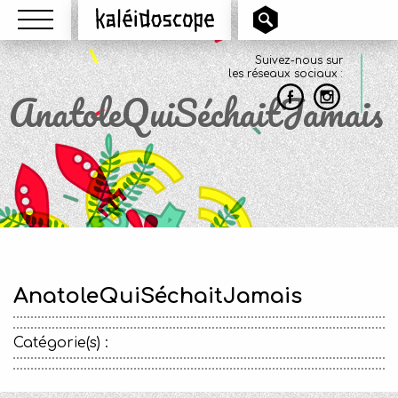
Menu
Kaléidoscope
Suivez-nous sur
les réseaux sociaux :
AnatoleQuiSéchaitJamais
AnatoleQuiSéchaitJamais
Catégorie(s) :