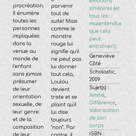
émotions
procréation.
parvenir
similaires (et
Il énumère
tout de
tous les
toutes les
suite! Mais
malentendus
personnes
comme le
que cela
impliquées
monstre
peut
dans la
rouge lui
entraîner!).
venue au
signifie qu'il
Geneviève
monde de
ne peut pas
Côté
l'enfant
lui donner
Scholastic,
sans jamais
tout cela,
2009
présumer
Loulou
Sujet(s) :
de leur
devient
Amitié
,
orientation
triste et se
Différence
,
sexuelle, de
plaint qu'il
Valorisation
leur genre
lui dise
de son
et de la
toujours
corps
composition
"non". Par
ISBN :
de leur
contre, il