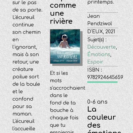
printemps.
sur le pas
comme
de sa porte.
une
Jean
L'écureuil
rivière
Pendziwol
continue
D'EUX, 2021
son chemin
Sujet(s) :
en
Découverte
,
l'ignorant,
Émotions
,
mais à son
Espoir
retour, une
créature
ISBN :
Et si les
poilue sort
9782924645659
mots
de la boule
s'accrochaient
et le
dans le
confond
0-6 ans
fond de ta
pour sa
La
bouche à
maman.
couleur
chaque fois
L'écureuil
des
que tu
l'accueille
essaierais