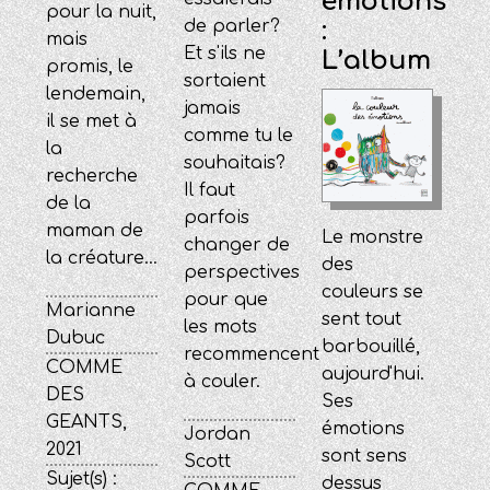
émotions
pour la nuit,
:
de parler?
mais
Et s'ils ne
L’album
promis, le
sortaient
lendemain,
jamais
il se met à
comme tu le
la
souhaitais?
recherche
Il faut
de la
parfois
maman de
Le monstre
changer de
la créature...
des
perspectives
couleurs se
pour que
Marianne
sent tout
les mots
Dubuc
barbouillé,
recommencent
COMME
aujourd'hui.
à couler.
DES
Ses
GEANTS,
émotions
Jordan
2021
sont sens
Scott
Sujet(s) :
dessus