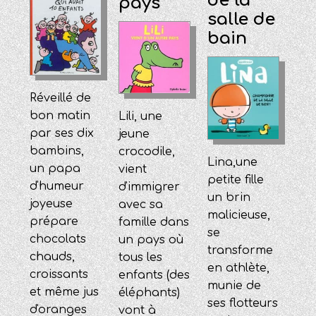
de la
pays
salle de
bain
Réveillé de
bon matin
Lili, une
par ses dix
jeune
bambins,
crocodile,
Lina,une
un papa
vient
petite fille
d'humeur
d'immigrer
un brin
joyeuse
avec sa
malicieuse,
prépare
famille dans
se
chocolats
un pays où
transforme
chauds,
tous les
en athlète,
croissants
enfants (des
munie de
et même jus
éléphants)
ses flotteurs
d'oranges
vont à