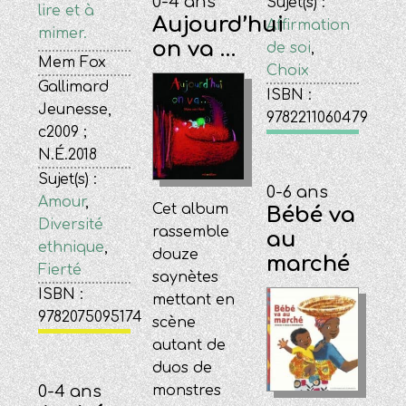
0-4 ans
Sujet(s) :
lire et à
Aujourd’hui
Affirmation
mimer.
on va …
de soi
,
Mem Fox
Choix
Gallimard
ISBN :
Jeunesse,
9782211060479
c2009 ;
N.É.2018
Sujet(s) :
0-6 ans
Amour
,
Cet album
Bébé va
Diversité
rassemble
au
ethnique
,
douze
marché
Fierté
saynètes
ISBN :
mettant en
9782075095174
scène
autant de
duos de
0-4 ans
monstres