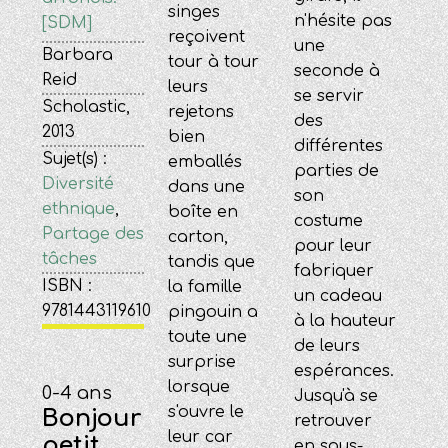
singes
n'hésite pas
[SDM]
reçoivent
une
Barbara
tour à tour
seconde à
Reid
leurs
se servir
Scholastic,
rejetons
des
2013
bien
différentes
Sujet(s) :
emballés
parties de
Diversité
dans une
son
ethnique
,
boîte en
costume
Partage des
carton,
pour leur
tâches
tandis que
fabriquer
ISBN :
la famille
un cadeau
9781443119610
pingouin a
à la hauteur
toute une
de leurs
surprise
espérances.
lorsque
0-4 ans
Jusqu'à se
s'ouvre le
Bonjour
retrouver
leur car
petit
en sous-