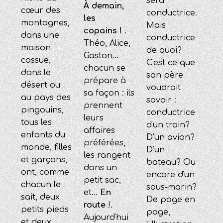
sera
À demain,
cœur des
conductrice.
les
montagnes,
Mais
copains !
.
dans une
conductrice
Théo, Alice,
maison
de quoi?
Gaston...
cossue,
C'est ce que
chacun se
dans le
son père
prépare à
désert ou
voudrait
sa façon : ils
au pays des
savoir :
prennent
pingouins,
conductrice
leurs
tous les
d'un train?
affaires
enfants du
D'un avion?
préférées,
monde, filles
D'un
les rangent
et garçons,
bateau? Ou
dans un
ont, comme
encore d'un
petit sac,
chacun le
sous-marin?
et...
En
sait, deux
De page en
route
!.
petits pieds
page,
Aujourd'hui
et deux