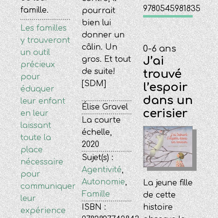
9780545981835
famille.
pourrait
bien lui
Les familles
donner un
y trouveront
câlin. Un
0-6 ans
un outil
J’ai
gros. Et tout
précieux
de suite!
trouvé
pour
[SDM]
l’espoir
éduquer
dans un
leur enfant
Élise Gravel
cerisier
en leur
La courte
laissant
échelle,
toute la
2020
place
Sujet(s) :
nécessaire
Agentivité
,
pour
Autonomie
,
La jeune fille
communiquer
Famille
de cette
leur
histoire
ISBN :
expérience