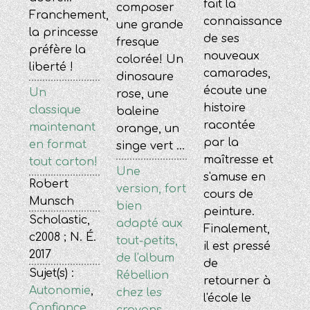
fait la
composer
Franchement,
connaissance
une grande
la princesse
de ses
fresque
préfère la
nouveaux
colorée! Un
liberté !
camarades,
dinosaure
écoute une
Un
rose, une
histoire
classique
baleine
racontée
maintenant
orange, un
par la
en format
singe vert ...
maîtresse et
tout carton!
Une
s'amuse en
Robert
version, fort
cours de
Munsch
bien
peinture.
Scholastic,
adapté aux
Finalement,
c2008 ; N. É.
tout-petits,
il est pressé
2017
de l'album
de
Sujet(s) :
Rébellion
retourner à
Autonomie
,
chez les
l'école le
Confiance
crayons.