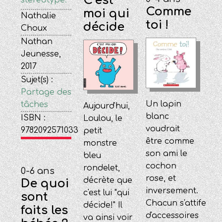
C’est
Comme
moi qui
Nathalie
toi !
décide
Choux
Nathan
Jeunesse,
2017
Sujet(s) :
Partage des
Un lapin
tâches
Aujourd'hui,
blanc
ISBN :
Loulou, le
voudrait
9782092571033
petit
être comme
monstre
son ami le
bleu
cochon
rondelet,
0-6 ans
rose, et
décrète que
De quoi
inversement.
c'est lui "qui
sont
Chacun s'attife
décide!" Il
faits les
d'accessoires
va ainsi voir