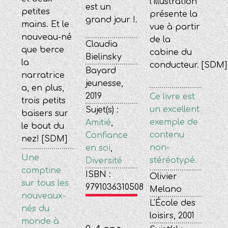
l'illustration
est un
petites
présente la
grand jour !.
mains. Et le
vue à partir
nouveau-né
de la
Claudia
que berce
cabine du
Bielinsky
la
conducteur. [SDM]
Bayard
narratrice
jeunesse,
a, en plus,
2019
Ce livre est
trois petits
un excellent
Sujet(s) :
baisers sur
exemple de
Amitié
,
le bout du
contenu
Confiance
nez! [SDM]
non-
en soi
,
Une
stéréotypé.
Diversité
comptine
ISBN :
Olivier
sur tous les
9791036310508
Melano
nouveaux-
L'École des
nés du
loisirs, 2001
monde à