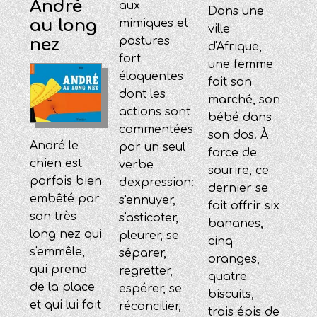
André
aux
Dans une
au long
mimiques et
ville
postures
nez
d'Afrique,
fort
une femme
éloquentes
fait son
dont les
marché, son
actions sont
bébé dans
commentées
son dos. À
André le
par un seul
force de
chien est
verbe
sourire, ce
parfois bien
d'expression:
dernier se
embêté par
s'ennuyer,
fait offrir six
son très
s'asticoter,
bananes,
long nez qui
pleurer, se
cinq
s'emmêle,
séparer,
oranges,
qui prend
regretter,
quatre
de la place
espérer, se
biscuits,
et qui lui fait
réconcilier,
trois épis de