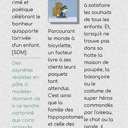
rimé et
à satisfaire
poétique
les souhaits
célébrant le
de tous les
bonheur
enfants. Et,
qu'apporte
Parcourant
lorsqu'il ne
l'arrivée
le monde à
trouve pas
d'un enfant.
bicyclette,
dans sa
[SDM]
un facteur
hotte la
livre à ses
maison de
Des
clients leurs
poupée, la
saynètes
paquets
balançoire
réalistes en
tant
ou le
pâte à
attendus.
costume de
modeler
C'est ainsi
super héros
donnent vie
que la
commandés
à ce tendre
famille des
par l'oiseau,
cartonné
hippopotames
le chat ou la
aux coins
et celle des
girafe, il
arrondis.