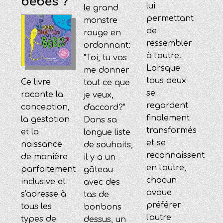
bébés ?
lui
le grand
permettant
monstre
de
rouge en
ressembler
ordonnant:
à l'autre.
"Toi, tu vas
Lorsque
me donner
tous deux
Ce livre
tout ce que
se
raconte la
je veux,
regardent
conception,
d'accord?"
finalement
la gestation
Dans sa
transformés
et la
longue liste
et se
naissance
de souhaits,
reconnaissent
de manière
il y a un
en l'autre,
parfaitement
gâteau
chacun
inclusive et
avec des
avoue
s'adresse à
tas de
préférer
tous les
bonbons
l'autre
types de
dessus, un