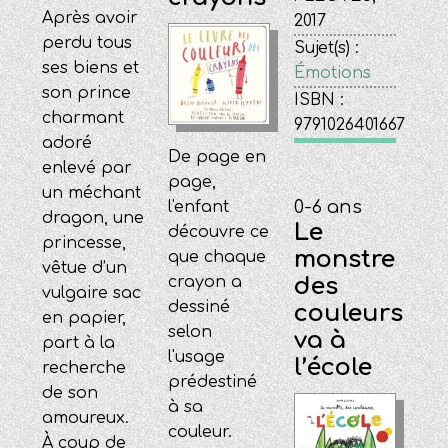
Après avoir
2017
perdu tous
Sujet(s) :
ses biens et
Émotions
son prince
ISBN :
charmant
9791026401667
adoré
De page en
enlevé par
page,
un méchant
0-6 ans
l'enfant
dragon, une
Le
découvre ce
princesse,
monstre
que chaque
vêtue d’un
crayon a
des
vulgaire sac
dessiné
couleurs
en papier,
selon
va à
part à la
l'usage
l’école
recherche
prédestiné
de son
à sa
amoureux.
couleur.
À coup de