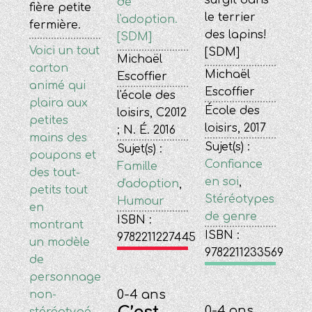
surgit dans
de
fière petite
le terrier
l'adoption.
fermière.
des lapins!
[SDM]
Voici un tout
[SDM]
Michaël
carton
Michaël
Escoffier
animé qui
Escoffier
l'école des
plaira aux
École des
loisirs, C2012
petites
loisirs, 2017
; N. É. 2016
mains des
Sujet(s) :
Sujet(s) :
poupons et
Confiance
Famille
des tout-
en soi
,
d'adoption
,
petits tout
Stéréotypes
Humour
en
de genre
ISBN :
montrant
ISBN :
9782211227445
un modèle
9782211233569
de
personnage
0-4 ans
non-
0-4 ans
stéréotypé.