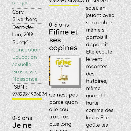
observe le
9782897742843
unique.
soleil en
Cory
jouant avec
Silverberg
son ombre,
0-6 ans
Dent-de-
même si
Fifine et
lion, 2019
parfois il
ses
Sujet(s) :
disparaît.
copines
Conception
,
Elle écoute
Éducation
le vent
sexuelle
,
raconter
Grossesse
,
des
Naissance
histoires,
ISBN :
même
9782924926024
Ce n'est pas
quand il
parce qu'on
hurle
a le cou
comme des
trois fois
loups.Elle
0-6 ans
Je ne
plus long
goûte les