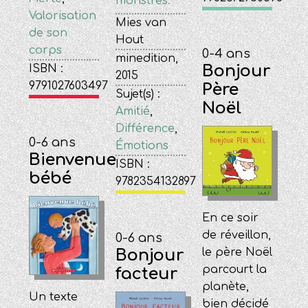
monstres.
Valorisation
Mies van
de son
Hout
corps
0-4 ans
minedition,
Bonjour
ISBN :
2015
9791027603497
Père
Sujet(s) :
Noël
Amitié
,
Différence
,
0-6 ans
Émotions
Bienvenue
ISBN :
bébé
9782354132897
En ce soir
de réveillon,
0-6 ans
Bonjour
le père Noël
parcourt la
facteur
planète,
Un texte
bien décidé