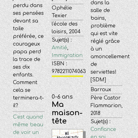
dans la
perdu dans
Ophélie
salle de
ses pensées
Texier
bains,
devant sa
l'école des
problème
toile
loisirs, 2004
qui est vite
préférée, ce
Sujet(s) :
réglé grâce
courageux
Amitié
,
à un
papa perd
Immigration
amoncellement
la trace de
ISBN :
de
ses dix
9782211074063
serviettes!
enfants.
[SDM]
Comment
Barroux
cela se
0-6 ans
Père Castor
terminera-t-
Ma
Flammarion,
il?
maison-
2018
C'est quand
tête
Sujet(s) :
même beau
Confiance
de voir un
en soi
,