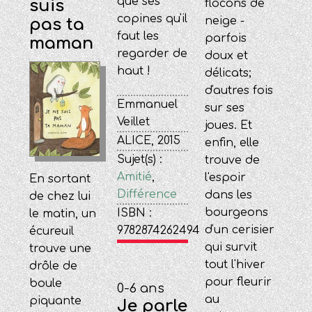
que ses
suis
flocons de
copines qu'il
neige -
pas ta
faut les
parfois
maman
regarder de
doux et
haut !
délicats;
d'autres fois
Emmanuel
sur ses
Veillet
joues. Et
ALICE, 2015
enfin, elle
Sujet(s) :
trouve de
Amitié
,
l'espoir
En sortant
Différence
dans les
de chez lui
bourgeons
ISBN :
le matin, un
d'un cerisier
9782874262494
écureuil
qui survit
trouve une
tout l'hiver
drôle de
pour fleurir
boule
0-6 ans
au
piquante
Je parle