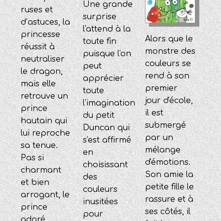
Une grande
ruses et
surprise
d’astuces, la
l'attend à la
princesse
Alors que le
toute fin
réussit à
monstre des
puisque l'on
neutraliser
couleurs se
peut
le dragon,
rend à son
apprécier
mais elle
premier
toute
retrouve un
jour d'école,
l'imagination
prince
il est
du petit
hautain qui
submergé
Duncan qui
lui reproche
par un
s'est affirmé
sa tenue.
mélange
en
Pas si
d'émotions.
choisissant
charmant
Son amie la
des
et bien
petite fille le
couleurs
arrogant, le
rassure et à
inusitées
prince
ses côtés, il
pour
adoré...