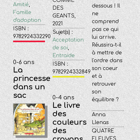
COMME
Amitié
,
dessous ! Il
DES
Famille
ne
GEANTS,
d'adoption
comprend
2021
ISBN :
pas ce qui
Sujet(s) :
9782924332290
lui arrive.
Acceptation
Réussira-t-il
de soi
,
à mettre de
Entraide
l'ordre dans
0-6 ans
ISBN :
son coeur
La
9782924332849
et à
princesse
retrouver
dans un
son
sac
0-4 ans
équilibre ?
Le livre
des
Anna
couleurs
Llenas
des
QUATRE
crayons
FLEUVES,