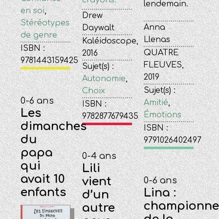
lendemain.
en soi
,
Drew
Stéréotypes
Anna
Daywalt
de genre
Llenas
Kaléidoscope,
ISBN :
QUATRE
2016
9781443159425
FLEUVES,
Sujet(s) :
2019
Autonomie
,
Sujet(s) :
Choix
0-6 ans
Amitié
,
ISBN :
Les
Émotions
9782877679435
dimanches
ISBN :
du
9791026402497
papa
0-4 ans
qui
Lili
avait 10
vient
0-6 ans
enfants
Lina :
d’un
championne
autre