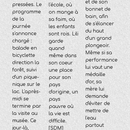
et de son
pressées. Le
l'école, où
bonnet de
programme
on mange à
bain, afin
de la
sa faim, où
de s'élancer
journée
les enfants
du haut
s'annonce
sont rois. Lili
d'un grand
chargé :
garde
plongeoir.
balade en
quand
Même si sa
bicyclette
même dans
performance
direction la
son coeur
lui vaut une
forêt, suivi
une place
médaille
d'un pique-
pour son
d'or, sa
nique sur le
pays
mère lui
lac. L'après-
d'origine, un
demande
midi se
pays
d'éviter de
termine par
pauvre où
mettre de
la visite au
la vie est
l'eau
musée. Ce
difficile.
partout
jour-là,
[SDM]