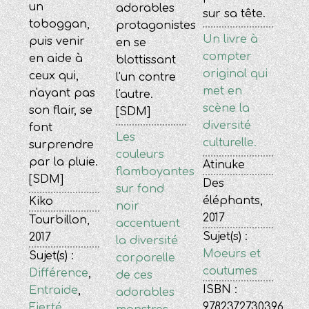
un
adorables
sur sa tête.
toboggan,
protagonistes
Un livre à
puis venir
en se
compter
en aide à
blottissant
original qui
ceux qui,
l'un contre
met en
n'ayant pas
l'autre.
scène la
son flair, se
[SDM]
diversité
font
Les
culturelle.
surprendre
couleurs
par la pluie.
Atinuke
flamboyantes
[SDM]
Des
sur fond
éléphants,
Kiko
noir
2017
Tourbillon,
accentuent
Sujet(s) :
2017
la diversité
Moeurs et
Sujet(s) :
corporelle
coutumes
Différence
,
de ces
ISBN :
Entraide
,
adorables
9782372730396
Fierté
,