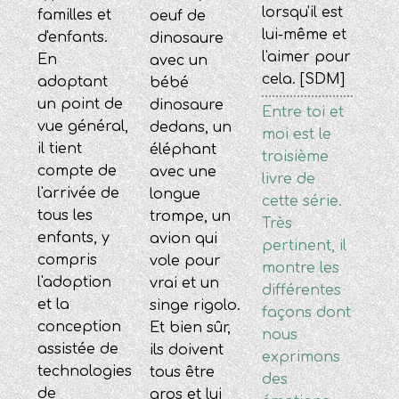
lorsqu'il est
familles et
oeuf de
lui-même et
d'enfants.
dinosaure
l'aimer pour
En
avec un
cela. [SDM]
adoptant
bébé
un point de
dinosaure
Entre toi et
vue général,
dedans, un
moi est le
il tient
éléphant
troisième
compte de
avec une
livre de
l'arrivée de
longue
cette série.
tous les
trompe, un
Très
enfants, y
avion qui
pertinent, il
compris
vole pour
montre les
l'adoption
vrai et un
différentes
et la
singe rigolo.
façons dont
conception
Et bien sûr,
nous
assistée de
ils doivent
exprimons
technologies
tous être
des
de
gros et lui