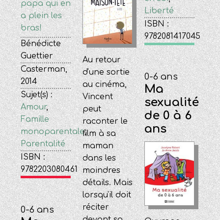
papa qui en
Liberté
a plein les
ISBN :
bras!
9782081417045
Bénédicte
Guettier
Au retour
Casterman,
d'une sortie
0-6 ans
2014
au cinéma,
Ma
Sujet(s) :
Vincent
sexualité
Amour
,
peut
de 0 à 6
Famille
raconter le
ans
monoparentale
,
film à sa
Parentalité
maman
ISBN :
dans les
9782203080461
moindres
détails. Mais
lorsqu'il doit
réciter
0-6 ans
devant sa