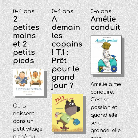
0-4 ans
0-4 ans
0-6 ans
2
A
Amélie
petites
demain
conduit
mains
les
et 2
copains
petits
! T.1 :
pieds
Prêt
pour le
grand
jour ?
Amélie aime
conduire.
C'est sa
Qu'ils
passion et
naissent
quand elle
dans un
sera
petit village
grande, elle
niché au