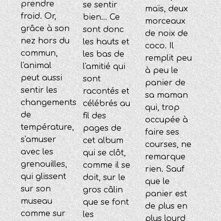
prendre
se sentir
maïs, deux
froid. Or,
bien... Ce
morceaux
grâce à son
sont donc
de noix de
nez hors du
les hauts et
coco. Il
commun,
les bas de
remplit peu
l'animal
l'amitié qui
à peu le
peut aussi
sont
panier de
sentir les
racontés et
sa maman
changements
célébrés au
qui, trop
de
fil des
occupée à
température,
pages de
faire ses
s'amuser
cet album
courses, ne
avec les
qui se clôt,
remarque
grenouilles,
comme il se
rien. Sauf
qui glissent
doit, sur le
que le
sur son
gros câlin
panier est
museau
que se font
de plus en
comme sur
les
plus lourd