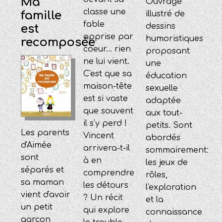
Ma
Ouvrage
classe une
famille
illustré de
fable
dessins
est
apprise par
humoristiques
recomposée
coeur... rien
proposant
ne lui vient.
une
C'est que sa
éducation
maison-tête
sexuelle
est si vaste
adaptée
que souvent
aux tout-
il s'y perd !
petits. Sont
Les parents
Vincent
abordés
d'Aimée
arrivera-t-il
sommairement:
sont
à en
les jeux de
séparés et
comprendre
rôles,
sa maman
les détours
l'exploration
vient d'avoir
? Un récit
et la
un petit
qui explore
connaissance
garçon