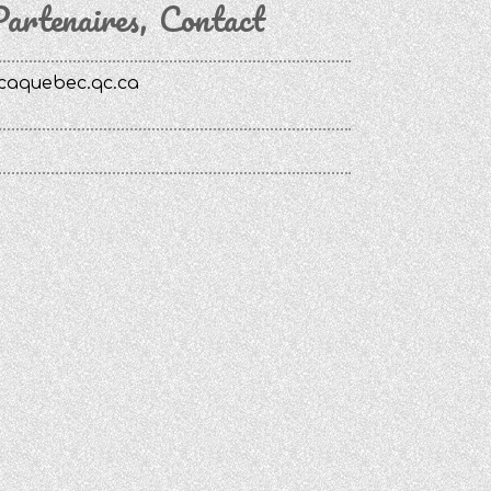
artenaires
Contact
caquebec.qc.ca