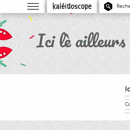
Menu
Kaléidoscope
Ici lè ailleurs
I
Ca