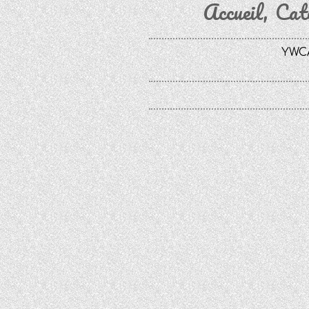
Accueil
Cat
YWCA