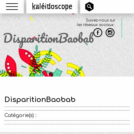
Menu
Kaléidoscope
Suivez-nous sur
les réseaux sociaux :
DisparitionBaobab
DisparitionBaobab
Catégorie(s) :